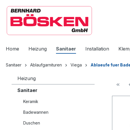
springen
Zur Hauptnavigation springen
Home
Heizung
Sanitaer
Installation
Klem
Sanitaer
Ablaufgarnituren
Viega
Ablaeufe fuer Bad
Heizung
Sanitaer
Keramik
Badewannen
Duschen