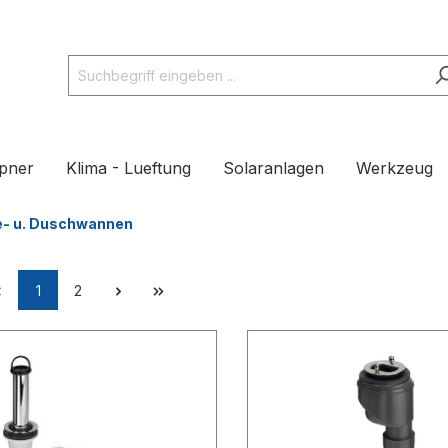
pner
Klima - Lueftung
Solaranlagen
Werkzeug
e- u. Duschwannen
1
2