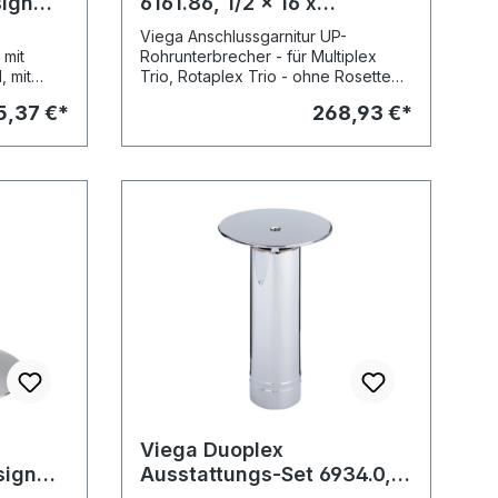
sign
6161.86, 1/2 x 16 x
,
3500mm, 273583, m.
Viega Anschlussgarnitur UP-
2.45, 101909
Rohrunterbrecher
 mit
Rohrunterbrecher - für Multiplex
, mit
Trio, Rotaplex Trio - ohne Rosette
Ausstattung - UP-Rohrunterbrecher
5,37 €*
268,93 €*
tem
DN20 - DIN EN 1717
nen
Sicherungseinrichtung DB - Sanfix-
Rohr 3,5 m mit DVGW-Rg.-Nr. Modell
6161.86
Viega Duoplex
sign
Ausstattungs-Set 6934.0,