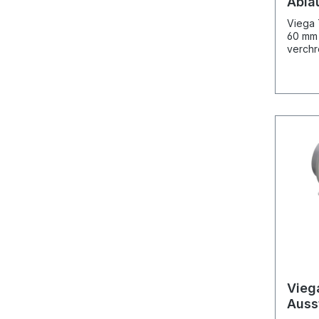
Abla
6963
Viega
Abla
60 mm 
verc
verchr
heraus
Techni
Sperr
6963
Vieg
Auss