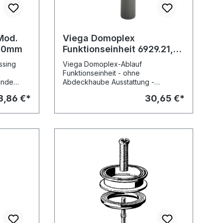
Mod.
Viega Domoplex
 70mm
Funktionseinheit 6929.21,
40/50mm, 279226, Abg.
ssing
Viega Domoplex-Ablauf
senkr., Ablaufloch 65mm
Funktionseinheit - ohne
inde
Abdeckhaube Ausstattung -
2
Geruchverschluss herausnehmbar -
3,86 €*
30,65 €*
Ablaufrohr senkrecht -
Mindestkernbohrung-Ø 110 mm
güteüberwacht nach DIN EN 274
Modell 6929.21