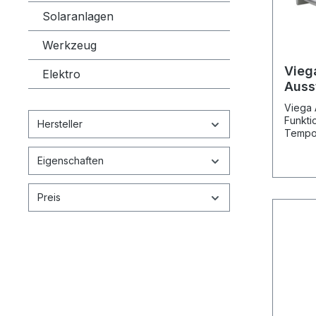
Solaranlagen
Werkzeug
Vieg
Elektro
Auss
6960
Viega
Funkti
Hersteller
Tempop
Eigenschaften
Preis