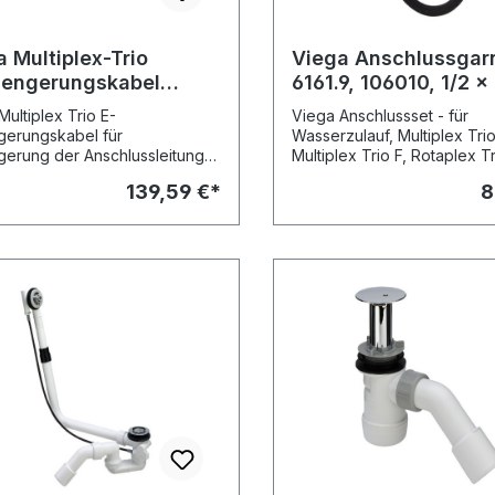
 Multiplex-Trio
Viega Anschlussgarn
aengerungskabel
6161.9, 106010, 1/2 x 
22, 668297, f.
1500mm
Multiplex Trio E-
Viega Anschlussset - für
enelement
gerungskabel für
Wasserzulauf, Multiplex Trio
gerung der Anschlussleitung
Multiplex Trio F, Rotaplex Trio,
erchromten Bedienelementes
Rotaplex Trio F Ausstattung 
139,59 €*
8
tiplex Trio E2-
Rohr 1,5 m Modell 6161.9
r Mischeinheit elektronisch
Multiplex Trio E3-
r Mischeinheit elektronisch
15, Multiplex Trio E-
r Mischeinheit elektronisch
Modell 6146 Modell 6146.22