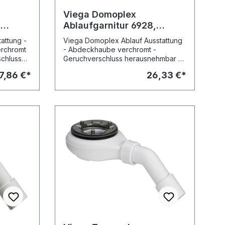
Viega Domoplex
,
Ablaufgarnitur 6928,
75x40x50mm, 126582,
attung -
Viega Domoplex Ablauf Ausstattung
Abg. 45°, f. Ablaufloch
rchromt
- Abdeckhaube verchromt -
52mm, verchr.
schluss
Geruchverschluss herausnehmbar -
gen 45°
Ablaufbogen 45° güteüberwacht
7,86 €*
26,33 €*
N 274
nach DIN EN 274 Modell 6928