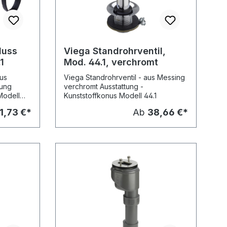
luss
Viega Standrohrventil,
1
Mod. 44.1, verchromt
aus
Viega Standrohrventil - aus Messing
tung
verchromt Ausstattung -
Modell
Kunststoffkonus Modell 44.1
1,73 €*
Ab
38,66 €*