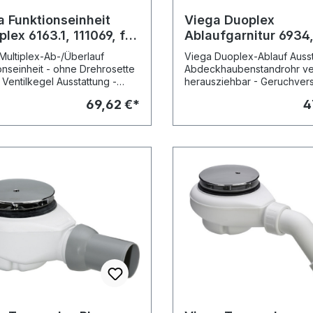
a Funktionseinheit
Viega Duoplex
plex 6163.1, 111069, für
Ablaufgarnitur 6934
ermodelle, 725mm
327460, Abg. 45°, f.
Multiplex-Ab-/Überlauf
Viega Duoplex-Ablauf Ausst
Ablaufloch 52mm,
onseinheit - ohne Drehrosette
Abdeckhaubenstandrohr ve
verchromt
 Ventilkegel Ausstattung -
herausziehbar - Geruchver
verschluss - Ablaufbogen
herausnehmbar - Ablaufbo
69,62 €*
4
ntil verchromt Hinweis: Siehe
güteüberwacht nach DIN E
le Übersicht der
Modell 6934
ndungshinweise!
erwacht nach DIN EN 274
 6163.1