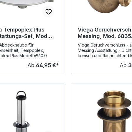
a Tempoplex Plus
Viega Geruchversch
tattungs-Set, Mod.
Messing, Mod. 6835.
.0, f. Ablaufloch 90mm
 Abdeckhaube für
Viega Geruchverschluss - 
onseinheit, Tempoplex,
Messing Ausstattung - Dich
lex Plus Modell 6960.0
konisch und flachdichtend 
6835.1
Ab
64,95 €*
Ab
3