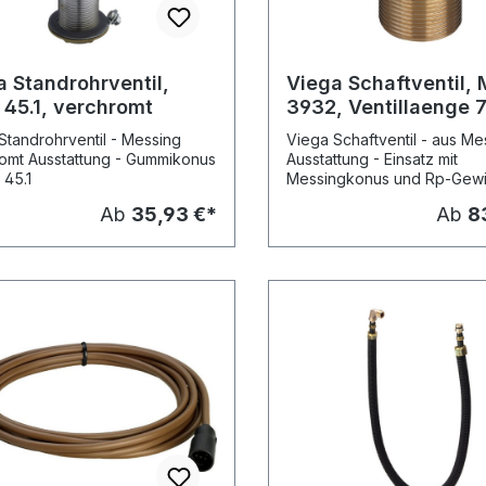
a Standrohrventil,
Viega Schaftventil, 
 45.1, verchromt
3932, Ventillaenge
Standrohrventil - Messing
Viega Schaftventil - aus Me
omt Ausstattung - Gummikonus
Ausstattung - Einsatz mit
 45.1
Messingkonus und Rp-Gew
(Innengewinde) Modell 393
Ab
35,93 €*
Ab
8