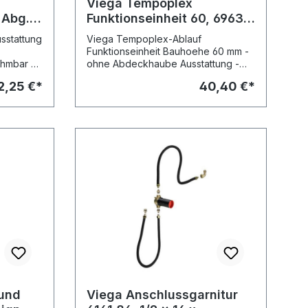
Viega Tempoplex
 Abg.
Funktionseinheit 60, 6963.1,
0mm,
Abg. 45°, f. 90mm
sstattung
Viega Tempoplex-Ablauf
Ablaufloch, 634117
-
Funktionseinheit Bauhoehe 60 mm -
hmbar -
ohne Abdeckhaube Ausstattung -
wacht
Geruchverschluss herausnehmbar -
2,25 €*
40,40 €*
61
Ablaufbogen 45° Technische Daten
- Sperrwasserhöhe 30 mm Modell
6963.1
 und
Viega Anschlussgarnitur