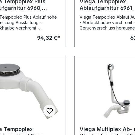
a Tempoplex Plus
Viega Tempoplex
ufgarnitur 6960,
Ablaufgarnitur 6961,
6, f. Ablaufloch
45°, f. Ablaufloch 9
Tempoplex Plus Ablauf hohe
Viega Tempoplex Ablauf Au
, verchromt
575601 verchromt
leistung Ausstattung -
- Abdeckhaube verchromt 
khaube verchromt -
Geruchverschluss herausne
verschluss herausnehmbar -
Ablaufbogen 45° güteüber
94,32 €*
6
rohr waagerecht mit
nach DIN EN 274 Modell 69
elenk verstellbar
erwacht nach DIN EN 274
 6960
a Tempoplex
Viega Multiplex Ab-