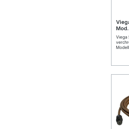
Vieg
Mod.
Viega 
verchr
Modell