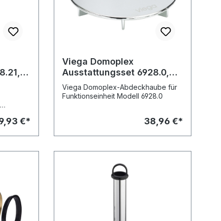
Viega Domoplex
8.21,
Ausstattungsset 6928.0,
bg.
75mm, 140342, f.
Viega Domoplex-Abdeckhaube für
52mm
Ablaufloch 52mm, weiss
Funktionseinheit Modell 6928.0
-
hmbar -
9,93 €*
38,96 €*
 mm
N 274