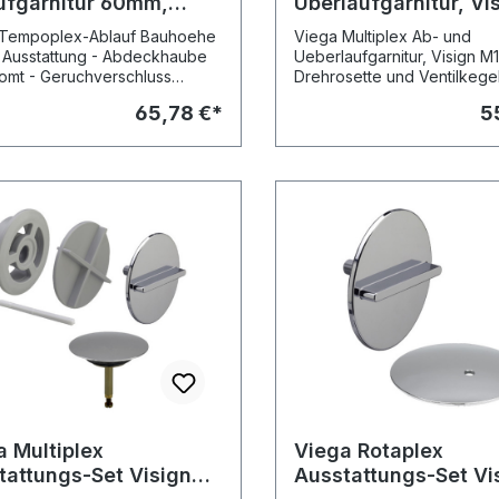
ufgarnitur 60mm,
Überlaufgarnitur, Vi
, Abg 45°, f. 90mm
M1, 40/50 x 540mm
 Tempoplex-Ablauf Bauhoehe
Viega Multiplex Ab- und
ufloch, 634100
verchromt, 616
Ausstattung - Abdeckhaube
Ueberlaufgarnitur, Visign M1
hromt
omt - Geruchverschluss
Drehrosette und Ventilkegel
nehmbar - Ablaufbogen 45°
Geruchsverschluss und 45°
65,78 €*
5
sche Daten -
Ablaufbogen, mit verchrom
wasserhöhe 30 mm Modell
Ventil, für Normalbadewan
a Multiplex
Viega Rotaplex
tattungs-Set Visign
Ausstattungs-Set Vi