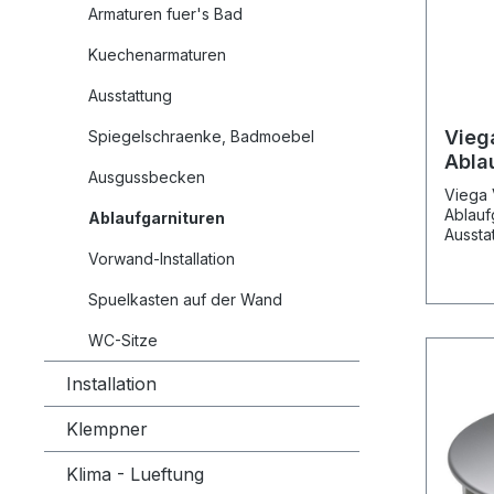
Armaturen fuer's Bad
Kuechenarmaturen
Ausstattung
Vieg
Spiegelschraenke, Badmoebel
Abla
Ausgussbecken
6931
Viega 
Stan
Ablauf
Ablaufgarnituren
verc
Aussta
verchr
Vorwand-Installation
Ablauf
- Durh
Spuelkasten auf der Wand
Duschw
Durchm
WC-Sitze
Ablauf
Ablauf
Installation
0,53 l
Herstel
Klempner
Nr. 10
Klima - Lueftung