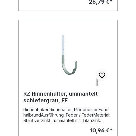
26,79 €*
RZ Rinnenhalter, ummantelt
schiefergrau, FF
RinnenhakenRinnehalter, RinneneisenForm:
halbrundAusführung: Feder / FederMaterial:
Stahl verzinkt, ummantelt mit Titanzink
vorbewittertOberfläche: Rheinzink
10,96 €*
prePATINA schiefergrauFabr. Rheinzink