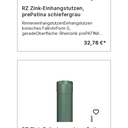
RZ Zink-Einhangstutzen,
prePatina schiefergrau
RinneneinhangstutzenEinhangstutzen
konisches FallrohrForm G,
geradeOberfläche: Rheinzink prePATINA
schiefergrauMaterial: Titanzink
32,78 €*
vorbewittertFabr. RheinzinkAusführung:
maschinell geschweisstnach DIN EN 612 und
12056-3