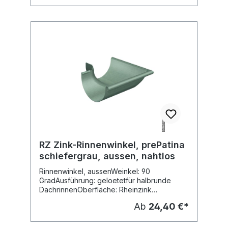
RZ Zink-Rinnenwinkel, prePatina
schiefergrau, aussen, nahtlos
Rinnenwinkel, aussenWeinkel: 90
GradAusführung: geloetetfür halbrunde
DachrinnenOberfläche: Rheinzink
prePATINA schiefergrauMaterial: Titanzink
Ab
24,40 €*
vorbewittertFabr. Rheinzink