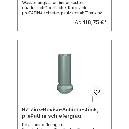
WasserfangkastenRinnenkasten
quadratischOberfläche: Rheinzink
prePATINA schiefergrauMaterial: Titanzink
vorbewittertFabr. RheinzinkLieferbare
Ab
118,75 €*
Grösen:Breite / Tiefe:NG 120: 240 x 240
mmNG 100: 220 x 220 mmNG 80: 220 x 220
mmHöhe: ca. 366 mmStutzenlänge: 106 mm
RZ Zink-Reviso-Schiebestück,
prePatina schiefergrau
Revisionsoeffnung mit