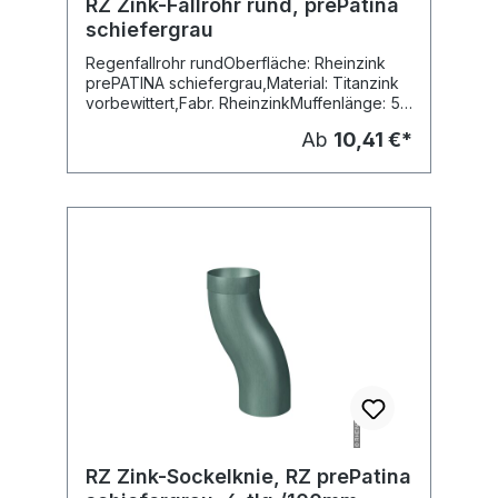
RZ Zink-Fallrohr rund, prePatina
schiefergrau
Regenfallrohr rundOberfläche: Rheinzink
prePATINA schiefergrau,Material: Titanzink
vorbewittert,Fabr. RheinzinkMuffenlänge: 50
mmin Herstellungslängen: 2 MeterPreis pro
Ab
10,41 €*
MeterLieferung:
SpeditionsversandVersandkosten: auf
Anfrage
RZ Zink-Sockelknie, RZ prePatina