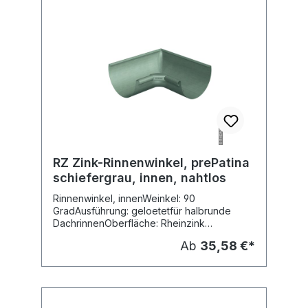
RZ Zink-Rinnenwinkel, prePatina
schiefergrau, innen, nahtlos
Rinnenwinkel, innenWeinkel: 90
GradAusführung: geloetetfür halbrunde
DachrinnenOberfläche: Rheinzink
prePATINA schiefergrauMaterial: Titanzink
Ab
35,58 €*
vorbewittertFabr. Rheinzink