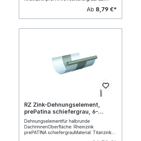
Rheinzinkfür kreisfömige Regenfallrohre
Ab
8,79 €*
RZ Zink-Dehnungselement,
prePatina schiefergrau, 6-
tlg./333mm
Dehnungselementfür halbrunde
DachrinnenOberfläche: Rheinzink
prePATINA schiefergrauMaterial: Titanzink
vorbewittertFabr. Rheinzink