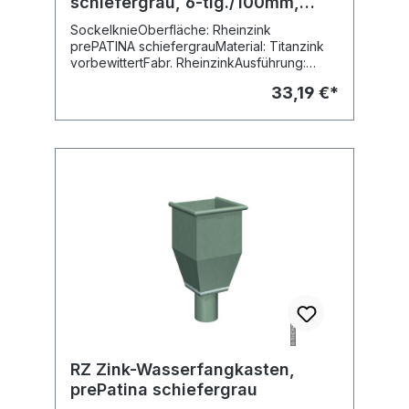
schiefergrau, 6-tlg./100mm,
Ausladung 60mm
SockelknieOberfläche: Rheinzink
prePATINA schiefergrauMaterial: Titanzink
vorbewittertFabr. RheinzinkAusführung:
geschweisstAusladung: 60 mm
33,19 €*
RZ Zink-Wasserfangkasten,
prePatina schiefergrau