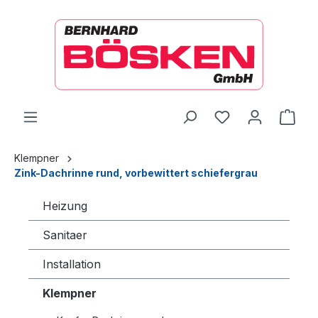
alt springen
Ware
Klempner
Zink-Dachrinne rund, vorbewittert schiefergrau
Heizung
Sanitaer
Installation
Klempner