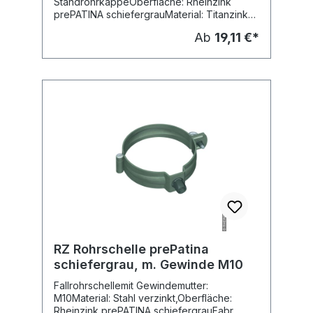
StandrohrkappeOberfläche: Rheinzink
prePATINA schiefergrauMaterial: Titanzink
vorbewittertFabr. RheinzinkHoehe: 250
Ab
19,11 €*
mmMuffenlaenge: 180 mm
RZ Rohrschelle prePatina
schiefergrau, m. Gewinde M10
Fallrohrschellemit Gewindemutter:
M10Material: Stahl verzinkt,Oberfläche:
Rheinzink prePATINA schiefergrauFabr.