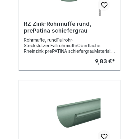
RZ Zink-Rohrmuffe rund,
prePatina schiefergrau
Rohrmuffe, rundFallrohr-
SteckstutzenFallrohrmuffeOberfläche:
Rheinzink prePATINA schiefergrauMaterial:
Titanzink vorbewittertFabr.
9,83 €*
RheinzinkMuffenlänge: 50 mm