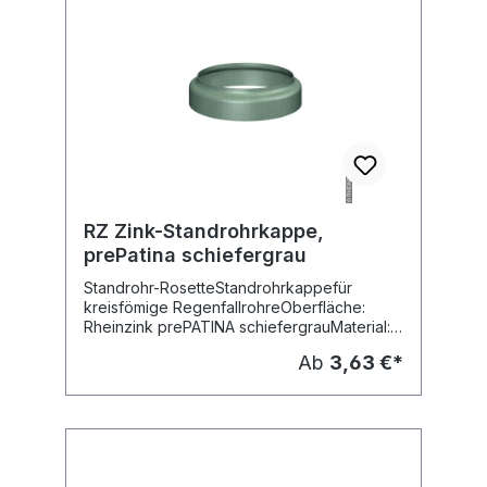
RZ Zink-Standrohrkappe,
prePatina schiefergrau
Standrohr-RosetteStandrohrkappefür
kreisfömige RegenfallrohreOberfläche:
Rheinzink prePATINA schiefergrauMaterial:
Titanzink vorbewittertFabr. Rheinzink
Ab
3,63 €*