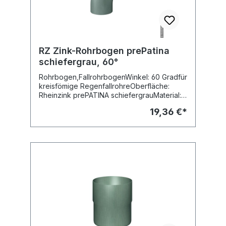
RZ Zink-Rohrbogen prePatina
schiefergrau, 60°
Rohrbogen,FallrohrbogenWinkel: 60 Gradfür
kreisfömige RegenfallrohreOberfläche:
Rheinzink prePATINA schiefergrauMaterial:
Titanzink vorbewittertFabr. Rheinzink
19,36 €*