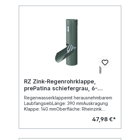
RZ Zink-Regenrohrklappe,
prePatina schiefergrau, 6-
tlg./100mm, mit Laubfangsieb
Regenwasserklappemit herausnehmbarem
LaubfangsiebLänge: 390 mmAuskragung
Klappe: 140 mmOberfläche: Rheinzink
prePATINA schiefergrauMaterial: Titanzink
47,98 €*
vorbewittertFabr. Rheinzink