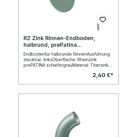
RZ Zink Rinnen-Endboden,
halbrund, prePatina
schiefergrau, links
Endbodenfür halbrunde RinnenAusführung:
steckbar, linksOberfläche: Rheinzink
prePATINA schiefergrauMaterial: Titanzink
vorbewittertFabr. Rheinzink
2,40 €*