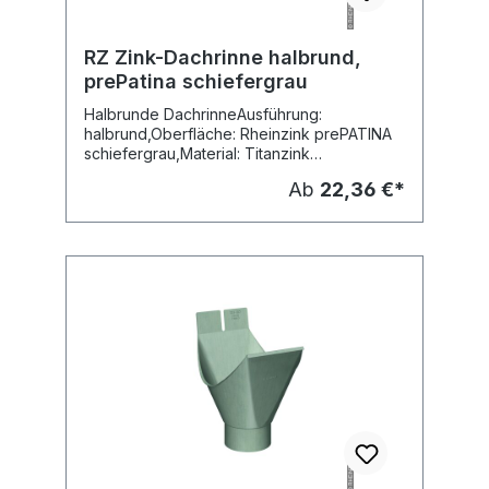
RZ Zink-Dachrinne halbrund,
prePatina schiefergrau
Halbrunde DachrinneAusführung:
halbrund,Oberfläche: Rheinzink prePATINA
schiefergrau,Material: Titanzink
vorbewittert,Fabr. Rheinzinkin
Ab
22,36 €*
Herstellungslängen: 3 MeterPreis pro
MeterLieferung:
SpeditionsversandVersandkosten: auf
AnfrageLieferbare Dimensionen:4-teilig,
Nenngrösse: 500 mm, Rinnenbreite: 250
mm, Rinnenhöhe: 136 mm5-teilig,
Nenngrösse: 400 mm, Rinnenbreite: 192 mm,
Rinnenhöhe: 107 mm6-teilig, Nenngrösse:
333 mm, Rinnenbreite: 153 mm, Rinnenhöhe:
87 mm7-teilig, Nenngrösse: 280 mm,
Rinnenbreite: 127mm, Rinnenhöhe: 73 mm8-
teilig, Nenngrösse: 250 mm, Rinnenbreite:
105mm, Rinnenhöhe: 62 mm10-teilig,
Nenngrösse: 200 mm, Rinnenbreite: 80 mm,
Rinnenhöhe: 48 mm