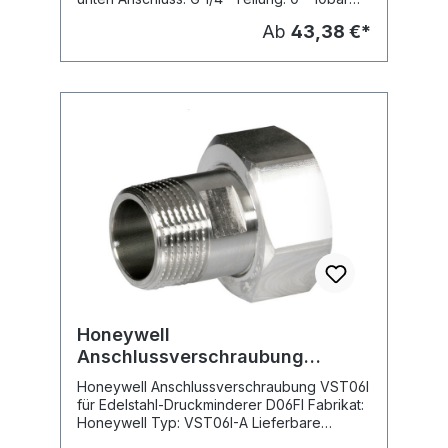
Fabrikat: Honeywell Typ: M38K Lieferbare
Ab
43,38 €*
Dimensionen: Typ: M38K-A10, Teilung: 0 - 10
bar, Hinterdruck M38K-A16, Teilung: 0 - 16
bar, Vordruck M38K-A25, Teilung: 0 - 25
bar, Vordruck
Honeywell
Anschlussverschraubung
VST06I, Edelstahl A
Honeywell Anschlussverschraubung VST06I
für Edelstahl-Druckminderer D06FI Fabrikat:
Honeywell Typ: VST06I-A Lieferbare
Dimensionen: Typ: VST06I-1/2A, Nennweite: