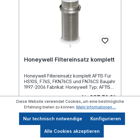
VST06-11/2B, Löttülle f. Anschlussgrösse R
11/2 - 42 mm VST06-2B, Löttülle f.
Anschlussgrösse R 2 - 44 mm
Honeywell Filtereinsatz komplett
Honeywell Filtereinsatz komplett AF11S Für
HS10S, F76S, FKN76CS und FN76CS Baujahr
1997-2006 Fabrikat: Honeywell Typ: AF11S
Lieferbare Dimensionen: Typ: Nennweite: 1",
Ab
237,51 €*
passend für Anschlussgrösse 1" - 1 1/4"
Diese Website verwendet Cookies, um eine bestmögliche
AF11S-1A, untere / obere Durchlassweite
Erfahrung bieten zu können.
Mehr Informationen ...
105/135 my AF11S-1B, Filterfeinheit 20 micron
AF11S-1C, Filterfeinheit 50 micron AF11S-1D,
Nur technisch notwendige
Konfigurieren
Filterfeinheit 200 micron AF11S-1E,
Filterfeinheit 300 micron AF11S-1F,
Alle Cookies akzeptieren
Filterfeinheit 500 micron Nennweite: 1 1/2",
passend für Anschlussgrösse 1 1/2" - 2"