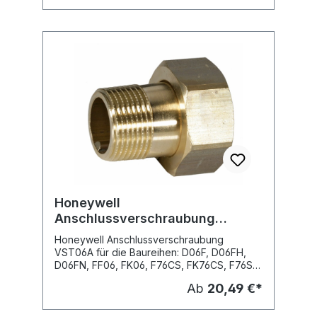
Teilung: 0 - 10 bar M39M-A16, Teilung: 0 - 16
bar
Honeywell
Anschlussverschraubung
VST06A, Messing A
Honeywell Anschlussverschraubung
VST06A für die Baureihen: D06F, D06FH,
D06FN, FF06, FK06, F76CS, FK76CS, F76S,
SG160S, SG160SD, SG150, BA295 Fabrikat:
Ab
20,49 €*
Honeywell Typ: VST06-A Lieferbare
Dimensionen: Typ: VST06-1/2A, Nennweite:
DN 15 (1/2") VST06-3/4A, Nennweite: DN 20