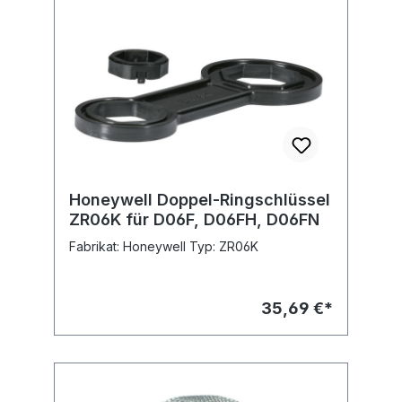
Honeywell Doppel-Ringschlüssel
ZR06K für D06F, D06FH, D06FN
Fabrikat: Honeywell Typ: ZR06K
35,69 €*