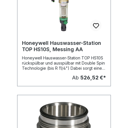
bar Stat. Druck: PN16 Filterfeinheit: 100 mym
Anschluss: beidseitig mit Überwurf-
Verschraubungen, Aussengewindetülle
Fabrikat: Honeywell Typ: FK06 Lieferbare
Dimensionen: Typ: FK06-1/2AA, Nennweite:
DN 15 (1/2") FK06-3/4AA, Nennweite: DN 20
(3/4") FK06-1AA, Nennweite: DN 25 (1")
FK06-11/4AA, Nennweite: DN 32 (11/4")
Honeywell Hauswasser-Station
TOP HS10S, Messing AA
Honeywell Hauswasser-Station TOP HS10S
rückspülbar und ausspülbar mit Double Spin
Technologie (bis R 11/4") Dabei sorgt eine
Kartusche mit außen liegendem Rotor
Ab
526,52 €*
erstmals für die gleichzeitige Reinigung von
unterem und oberem Filterbereich. Es ist
damit eine schnelle und gründliche
Rückspülung des gesamten Filterbereichs
bei gleichzeitig geringem Wasserverbrauch
gelungen was die Armaturen deshalb
besonders wartungsarm macht. Die Double
Spin Technik erzielt ein effektives und
hygienisches Filterergebnis. Sie ermöglicht
eine gründliche Ausspülung von