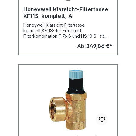
Honeywell Klarsicht-Filtertasse
KF11S, komplett, A
Honeywell Klarsicht-Filtertasse
komplett,KF11S- für Filter und
Filterkombination F 76 S und HS 10 S- ab
Baujahr 1997Fabrikat: Honeywell -
Ab
349,86 €*
resideoTyp: KF11SLieferbare
Dimensionen:Typ:KF11S-1A , Nennweite: DN
25 (1"), passend für Nennweite: 1", für R 1/2
- R 11/4KF11S-11/2A, passend für Nennweite:
DN 40 (11/2"), passend für Nennweite: R 11/2
- R 2