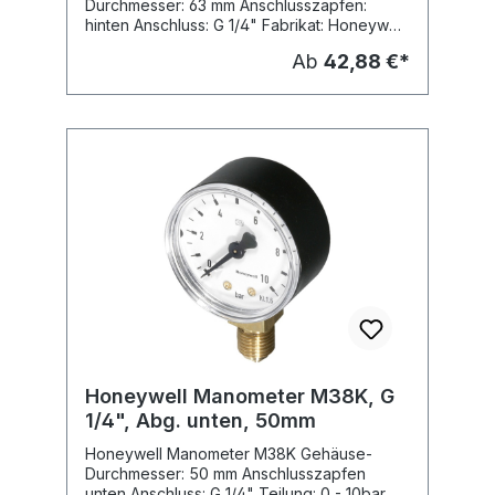
Durchmesser: 63 mm Anschlusszapfen:
hinten Anschluss: G 1/4" Fabrikat: Honeywell
Typ: M07M Lieferbare Dimensionen: Typ:
Ab
42,88 €*
M07M-A4, Teilung: 0 - 4 bar M07M-A10,
Teilung: 0 - 10 bar M07M-A16, Teilung: 0 - 16
bar M07M-A25, Teilung: 0 - 25 bar
Honeywell Manometer M38K, G
1/4", Abg. unten, 50mm
Honeywell Manometer M38K Gehäuse-
Durchmesser: 50 mm Anschlusszapfen
unten Anschluss: G 1/4" Teilung: 0 - 10bar