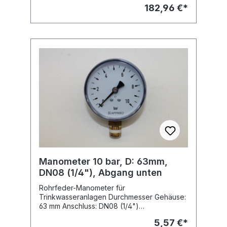
Mischwasser auch bei kleinen
182,96 €*
Entnahmemengen Gehäuse aus Messing
verkalkungsunempfindliche Ausführung mit
Gleitteilen aus Kunststoff
Temperatureinstellung am Handrad mit
Schutzkappe zur Fixierung der eingestellten
Mischtemperatur (Der Einbau einer
Kaltwasserbremse, Typ KB191, in die
Zirkulationsleitung wird empfohlen, damit an
den Zapfstellen nicht Kaltwasser über die
Zirkulationsleitung beigemischt wird)
Nennweite: DN 20 (3/4") Fabrikat:
Honeywell Typ: TM200-3/4A
Manometer 10 bar, D: 63mm,
DN08 (1/4"), Abgang unten
Rohrfeder-Manometer für
Trinkwasseranlagen Durchmesser Gehäuse:
63 mm Anschluss: DN08 (1/4")
Anzeigebereich: 0-10 bar Abgang unten
5,57 €*
(radial)