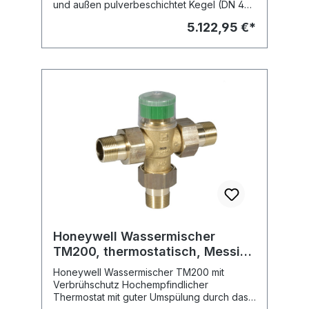
und außen pulverbeschichtet Kegel (DN 40
und DN 50) aus Rotguss Kegel (DN 65 bis
5.122,95 €*
DN 300) und Führungsstange aus nicht
rostendem Stahl mit Prüf- und
Entleerungsschraube DIN/DVGW geprüft in
den prüfpflichtigen Anschlussgrößen Stat.
Druck: PN16 Anschluss: Flanschanschluss
PN16 Fabrikat: Honeywell Typ: RV283P
Lieferbare Dimensionen: Typ: RV283P-40A,
Nennweite: DN 40 RV283P-50A, Nennweite:
DN 50 RV283P-65A, Nennweite: DN 65
RV283P-80A, Nennweite: DN 80 RV283P-
100A, Nennweite: DN 100RV283P-125A,
Nennweite: DN 125 RV283P-150A,
Nennweite: DN 150 RV283P-200A,
Nennweite: DN 200
Honeywell Wassermischer
TM200, thermostatisch, Messing
A, DN 20 (3/4")
Honeywell Wassermischer TM200 mit
Verbrühschutz Hochempfindlicher
Thermostat mit guter Umspülung durch das