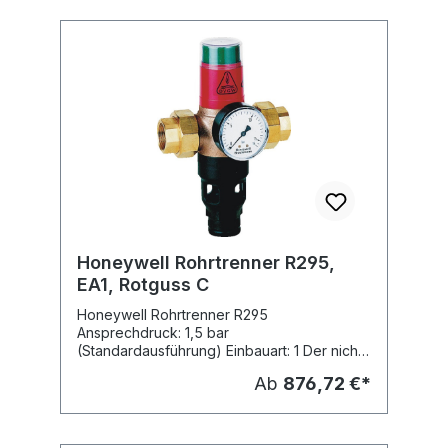
(3/4") VST06-1A, Nennweite: DN 25 (1")
VST06-11/4A, Nennweite: DN 32 (11/4")
VST06-11/2A, Nennweite: DN 40 (11/2")
VST06-2A, Nennweite: DN 50 (2")
Honeywell Rohrtrenner R295,
EA1, Rotguss C
Honeywell Rohrtrenner R295
Ansprechdruck: 1,5 bar
(Standardausführung) Einbauart: 1 Der nicht
durchflussgesteuerte Rohrtrenner GA (alte
Ab
876,72 €*
Bezeichnung DIN 1988- 4 Einbauart 1) wird
als Sicherungsarmatur entsprechend der EN
1717 eingesetzt. Seine Aufgabe ist es ein
Rückdrücken, Rückfließen und Rücksaugen