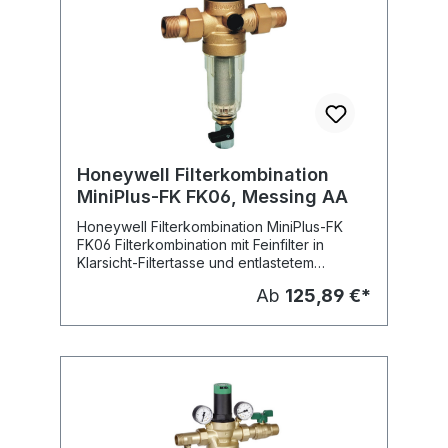
Honeywell Filterkombination
MiniPlus-FK FK06, Messing AA
Honeywell Filterkombination MiniPlus-FK
FK06 Filterkombination mit Feinfilter in
Klarsicht-Filtertasse und entlastetem
Druckminderer schallschutzgeprüft in
Ab
125,89 €*
Gruppe I, ohne Auflage Gehäuse aus
entzinkungsbeständigem Messing
Federhaube, Innenteile und Filtertasse aus
hochwertigem Kunststoff Feinsieb aus
nichtrostendem Stahl Dichtungen aus
elastischen, kerbfesten und
alterungsbeständigen Elastomeren Gehäuse
beiderseits mit Manometeranschluss G 1/4".
DIN/DVGW-geprüft. Druck-Bereich: 1,5 - 6