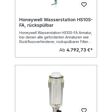
Honeywell Wasserstation HS10S-
FA, rückspülbar
Honeywell Wasserstation HS10S-FA Armatur,
bei denen alle geforderten Armaturen wie
Rückflussverhinderer, rückspülbarer Filter
und Druckminderer zusammengefasst sind
Ab
4.792,73 €*
Werkstoffe: - Rückflussverhinderer,
Gehäuse Grauguss, innen und außen
pulverbeschichtet - Feinfilter, Gehäuse und
Filterglocke aus Rotguss, - Filtersieb:
Edelstahl - Druckminderer, Gehäuse
Grauguss, innen und außen
pulverbeschichtet Filtertyp: rückspülbar
Filterfeinheit: 100 my Stat. Druck: PN16
Rohranschluss: Flanschanschluss Fabrikat:
Honeywell Typ: HS10S-FA Lieferbare
Dimensionen: Typ: HS10S-65FA, Nennweite:
DN 65, kvs-Wert: 47 m³/h HS10S-80FA,
Nennweite: DN 80, kvs-Wert: 70 m³/h