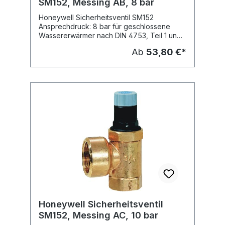
SM152, Messing AB, 8 bar
Honeywell Sicherheitsventil SM152
Ansprechdruck: 8 bar für geschlossene
Wassererwärmer nach DIN 4753, Teil 1 und
DIN 1988 bauteilgeprüft gemäß TRD 721 und
Ab
53,80 €*
nach den Bestimmungen gemäß AD-
Merkblatt A2 Gehäuse aus Messing, nicht
verchromt Federhaube aus hochwertigem
Kunststoff Membrane und Dichtscheibe aus
heißwasserbeständigem Elastomer mit
Anlüftvorrichtung Eckausführung Fabrikat:
Honeywell Typ: SM152-AB Lieferbare
Dimensionen: Typ: SM152-1/2AB, Nennweite:
DN 15 (1/2") SM152-3/4AB, Nennweite: DN
20 (3/4") SM152-1AB, Nennweite: DN 25 (1")
SM152-11/4AB, Nennweite: DN 32 (11/4")
Honeywell Sicherheitsventil
SM152, Messing AC, 10 bar