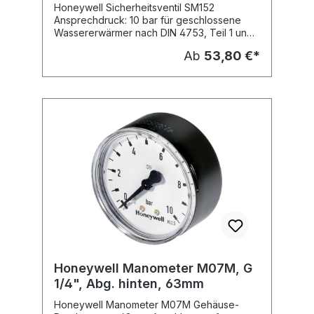
Honeywell Sicherheitsventil SM152
Ansprechdruck: 10 bar für geschlossene
Wassererwärmer nach DIN 4753, Teil 1 und
DIN 1988 bauteilgeprüft gemäß TRD 721 und
Ab
53,80 €*
nach den Bestimmungen gemäß AD-
Merkblatt A2 Gehäuse aus Messing, nicht
verchromt Federhaube aus hochwertigem
Kunststoff Membrane und Dichtscheibe aus
heißwasserbeständigem Elastomer mit
Anlüftvorrichtung Eckausführung Fabrikat:
Honeywell Typ: SM152-AC Lieferbare
Dimensionen: Typ: SM152-1/2AC, Nennweite:
DN 15 (1/2") SM152-3/4AC, Nennweite: DN
20 (3/4") SM152-1AC, Nennweite: DN 25 (1")
SM152-11/4AC, Nennweite: DN 32 (11/4")
Honeywell Manometer M07M, G
1/4", Abg. hinten, 63mm
Honeywell Manometer M07M Gehäuse-