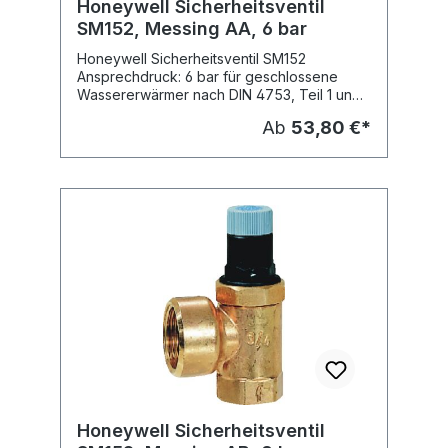
Honeywell Sicherheitsventil
SM152, Messing AA, 6 bar
Honeywell Sicherheitsventil SM152
Ansprechdruck: 6 bar für geschlossene
Wassererwärmer nach DIN 4753, Teil 1 und
DIN 1988 bauteilgeprüft gemäß TRD 721 und
Ab
53,80 €*
nach den Bestimmungen gemäß AD-
Merkblatt A2 Gehäuse aus Messing, nicht
verchromt Federhaube aus hochwertigem
Kunststoff Membrane und Dichtscheibe aus
heißwasserbeständigem Elastomer mit
Anlüftvorrichtung Eckausführung Fabrikat:
Honeywell Typ: SM152-AA Lieferbare
Dimensionen: Typ: SM152-1/2AA, Nennweite:
DN 15 (1/2") SM152-3/4AA, Nennweite: DN
20 (3/4") SM152-1AA, Nennweite: DN 25 (1")
SM152-11/4AA, Nennweite: DN 32 (11/4")
Honeywell Sicherheitsventil