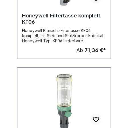
Honeywell Filtertasse komplett
KF06
Honeywell Klarsicht-Filtertasse KF06
komplett, mit Sieb und Stützkörper Fabrikat:
Honeywell Typ: KF06 Lieferbare
Dimensionen: Typ: KF06-1/2A, Nennweite:
Ab
71,36 €*
DN 15 (1/2"), passend für Nennweite: R 1/2 -
R 3/4 KF06-1A, Nennweite: DN 25 (1"),
passend für Nennweite: R 1 - R 11/4