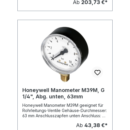
Ab
203,73 €*
DN 15 (1/2") VST06I-3/4A, Nennweite: DN
20 (3/4") VST06I-1A, Nennweite: DN 25 (1")
VST06I-11/4A, Nennweite: DN 32 (11/4")
VST06I-11/2A, Nennweite: DN 40 (11/2")
VST06I-2A, Nennweite: DN 50 (2")
Honeywell Manometer M39M, G
1/4", Abg. unten, 63mm
Honeywell Manometer M39M geeignet für
Rohrleitungs-Ventile Gehäuse-Durchmesser:
63 mm Anschlusszapfen unten Anschluss: G
1/4" Fabrikat: Honeywell Typ: M39M
Ab
43,38 €*
Lieferbare Dimensionen: Typ: M39M-A10,