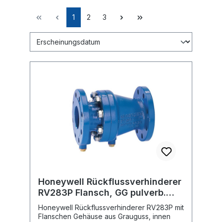
1
2
3
Honeywell Rückflussverhinderer
RV283P Flansch, GG pulverb.
blau A, DN 200
Honeywell Rückflussverhinderer RV283P mit
Flanschen Gehäuse aus Grauguss, innen