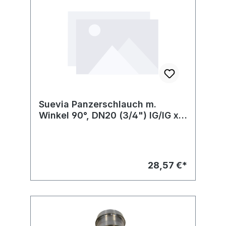
Suevia Panzerschlauch m.
Winkel 90°, DN20 (3/4") IG/IG x
700 mm, Nr. 132.1159
28,57 €*