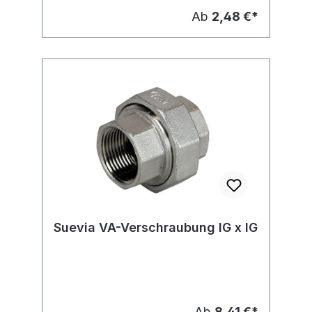
Ab
2,48 €*
Suevia VA-Verschraubung IG x IG
Ab
8,41 €*