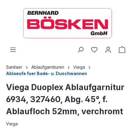
alt springen
Ware
Sanitaer
Ablaufgarnituren
Viega
Ablaeufe fuer Bade- u. Duschwannen
Viega Duoplex Ablaufgarnitur
6934, 327460, Abg. 45°, f.
Ablaufloch 52mm, verchromt
Viega