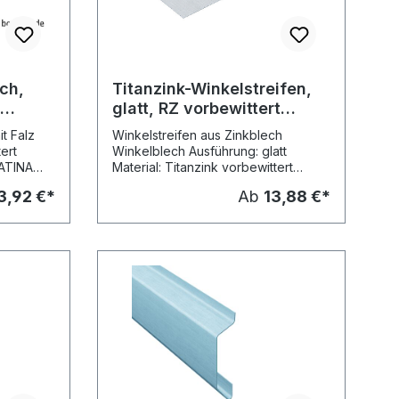
ch,
Titanzink-Winkelstreifen,
t
glatt, RZ vorbewittert
blaugrau, L: 2m
t Falz
Winkelstreifen aus Zinkblech
tert
Winkelblech Ausführung: glatt
PATINA
Material: Titanzink vorbewittert
Oberfläche: Rheinzink prePATINA
3,92 €*
Ab
13,88 €*
blaugrau (vormals: vorbewittert pro,
blaugrau) Stärke: 0,70 mm
Kantungen: 1 iin Herstellungslängen:
2,00 m Preis pro Meter Versand:
Speditionsversand Standardmasse
der Kantungen: Nenn- Mass Mass
Vergleichsartikel grösse a b
Rheinzink, Art.-Nr. 200 mm 100 mm
100 mm 4144094 250 mm 150 mm
kel: B = 135°
100 mm 4144081 280 mm 155 mm 125
mm 4144113 333 mm 208 mm 125 mm
4144061 Winkel: 90° bzw. lt. Vorgabe
(per eMail)