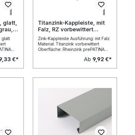
 glatt,
Titanzink-Kappleiste, mit
grau,
Falz, RZ vorbewittert
blaugrau, L: 2m
 glatt
Zink-Kappleiste Ausführung: mit Falz
tert
Material: Titanzink vorbewittert
PATINA
Oberfläche: Rheinzink prePATINA
blaugrau (vormals: vorbewittert pro,
9,33 €*
Ab
9,92 €*
blaugrau) Stärke: 0,70 mm
slängen:
Kantungen: 4 in Herstellungslängen:
 Versand:
2,00 Meter Preis pro Meter Versand:
Mass
Speditionsversand Nenn- Mass
Rheinzink,
Vergleichsartikel grösse c Rheinzink,
Art.-Nr. 89 mm 33 mm 4143136 100
mm 44 mm 4143121