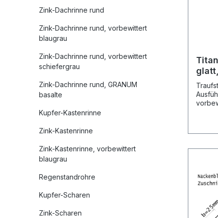
Zink-Dachrinne rund
Zink-Dachrinne rund, vorbewittert
blaugrau
Zink-Dachrinne rund, vorbewittert
Titan
schiefergrau
glatt
blau
Zink-Dachrinne rund, GRANUM
Traufst
Ausführ
basalte
vorbew
prePATINA
Kupfer-Kastenrinne
vorbew
0,70 m
Zink-Kastenrinne
Herste
Meter 
Zink-Kastenrinne, vorbewittert
Standa
blaugrau
Nenn-
Vergle
Regenstandrohre
Rheinz
mm 13
Kupfer-Scharen
50 mm 
105° b
Zink-Scharen