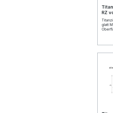
Titan
RZ v
L: 3
Titanz
glatt M
Oberfl
blaugrau (vormals: vorbewi
blaugr
Kantungen: 4 Her
Meter Pre
Speditions
der Kantu
Mass Mass Mass Mass grösse a b c
~ d h1 h2 250 mm 15 mm 20 mm 30
mm 125 mm 80 mm 25 mm 280 mm 15
mm 20 mm 30 mm 130 mm 105 mm 25
mm 333 mm 15 mm 2
mm 160 mm 25 mm bzw. lt. Vorgabe
(per eMail) Nenn- Ve
grösse Rheinzink, Art.-Nr. 25
4145029 280
41450