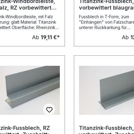
nzink-Windbordleiste,
Titanzink-Fussblech
alz, RZ vorbewittert
vorbewittert blaugra
grau, L: 3m
Kantungen, L: 2m
ink-Windbordleiste, mit Falz
Fussblech in T-Form, zum
ung: glatt Material: Titanzink
"Einhängen" von Falzschare
ittert Oberfläche: Rheinzink
unterer Rückkantung für
 blaugrau (vormals:
Stehfalzbekleidung Material
Ab
19,11 €*
Ab
1
ittert pro, blaugrau) Stärke:
Titanzink vorbewittert Ober
m Kantungen: 4
Rheinzink prePATINA blaug
llungslängen: 3 Meter Preis:
(vormals: vorbewittert pro, 
eferung:
Mass: a = 25 mm Mass: b =
versand Standardmasse
(bei Zuschnitt 150 mm) Mass
ngen: Nenn- Mass Mass
mm (bei Zuschnitt 167 mm) 
110 mm (bei Zuschnitt 200 
-Nr.
c = 20 mm in Herstellungsl
 82 mm
2,00 m Preis pro Meter Ver
Speditionsversand
m 98 mm
mm 52 mm 151 mm 15 mm 4145344
nzink-Fussblech, RZ
Titanzink-Fussblech