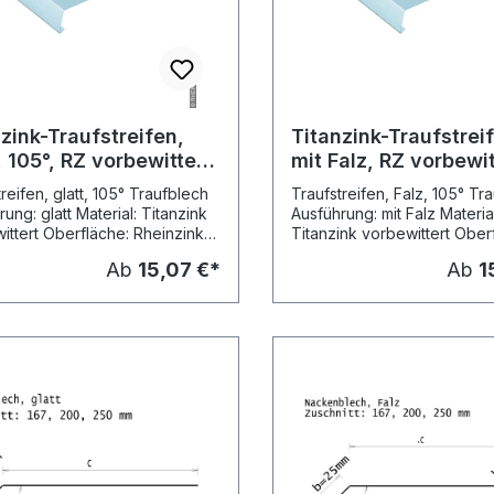
zink-Traufstreifen,
Titanzink-Traufstrei
, 105°, RZ vorbewittert
mit Falz, RZ vorbewit
grau, L: 2m
blaugrau, L: 2m
reifen, glatt, 105° Traufblech
Traufstreifen, Falz, 105° Tr
ung: glatt Material: Titanzink
Ausführung: mit Falz Material
ittert Oberfläche: Rheinzink
Titanzink vorbewittert Ober
 blaugrau (vormals:
Rheinzink prePATINA blaug
Ab
15,07 €*
Ab
1
ittert pro, blaugrau) Stärke:
(vormals: vorbewittert pro, 
m Kantungen: 2 in
Stärke: 0,70 mm Kantungen:
llungslängen: 2,00 m Preis pro
Herstellungslängen: 2,00 m 
Versand: Speditionsversand
Meter Versand: Speditions
rdmasse der Kantungen:
Standardmasse der Kantun
 Mass Mass Mass
Nenn- Mass Mass Mass Ma
ichsartikel grösse a b ~ c
Vergleichsartikel grösse a b
ink Art.-Nr. 200 mm 15 mm 50
Rheinzink, Art.-Nr. 200 mm 
5 mm 4141387 250 mm 15 mm
mm 118 mm 15 mm 4141388 
185 mm 4141296 Winkel: A =
15 mm 50 mm 168 mm 15 mm
zw. lt. Vorgabe (per eMail)
Winkel: A = 105° bzw. lt. V
(per eMail)