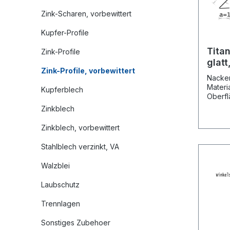
Zink-Scharen, vorbewittert
Kupfer-Profile
Tita
Zink-Profile
glatt
Zink-Profile, vorbewittert
blau
Nacken
Materia
Kupferblech
Oberfl
blaugrau (vormals: vorbewi
Zinkblech
blaugr
Kantungen: 2 in H
Zinkblech, vorbewittert
2,00 m P
Speditions
Stahlblech verzinkt, VA
der Kantu
Mass Vergleichsartikel grösse a b ~
Walzblei
c Rheizink, Art.-Nr. 167mm 15 mm 25
mm 127 mm - 200 mm 15 mm 25 mm
Laubschutz
158 mm 4141664 250 mm 15 
Trennlagen
Sonstiges Zubehoer