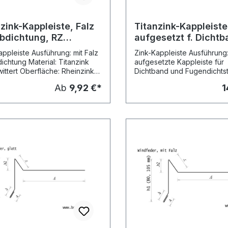
zink-Kappleiste, Falz
Titanzink-Kappleiste
Abdichtung, RZ
aufgesetzt f. Dichtb
wittert blaugrau, L:
RZ vorbewittert, 114
appleiste Ausführung: mit Falz
Zink-Kappleiste Ausführung:
mm, L: 2m
dichtung Material: Titanzink
aufgesetzte Kappleiste für
ittert Oberfläche: Rheinzink
Dichtband und Fugendichtst
 blaugrau (vormals:
Material: Titanzink vorbewit
Ab
9,92 €*
1
ittert pro, blaugrau) Stärke:
Oberfläche: Rheinzink pre
m Kantungen: 4 in
blaugrau (vormals: vorbewittert pro,
llungslängen: 2,00 Meter Preis
blaugrau) Stärke: 0.70 mm
ter Versand:
Kantungen: 5 in Herstellungslängen:
ionsversand Nenn- Mass
2,00 m Preis pro Meter Versand:
ichsartikel grösse c Rheinzink,
Speditionsversand
00
 mm 4143227