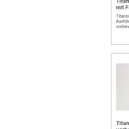
Tita
mit F
blau
Titanz
Ausführ
vorbew
prePATINA
vorbew
0.70 m
Herste
pro Meter Li
Speditions
der Kantu
Mass Mass Mass Vergleichsartikel
grösse a b c ~ d e Rheinzink, Art.
200 mm 15 mm 60 mm 28 mm
15 mm 4145378 250 mm 15 mm 80
mm 37 mm 103 mm 15 mm 4145363
280 mm 15 mm 100 mm 52 m
15 mm 4145359 333 mm 15 mm 100
Tita