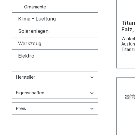
Ornamente
Klima - Lueftung
Titan
Falz,
Solaranlagen
blau
Winkel
Werkzeug
Ausführ
Titanz
Rheinz
Elektro
(vorma
Stärke
Herste
Meter Versand: Speditionsversand
Hersteller
Standa
Nenn- Mass Mass Mass
Eigenschaften
Vergleic
Rheinzin
100 mm 15 mm 4144276 250 m
Preis
mm 125 mm 15 mm 4144261 333 mm
150 mm 170 mm 15 mm 41
Winkel