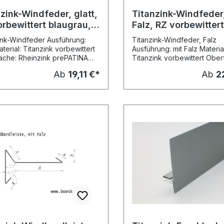
zink-Windfeder, glatt,
Titanzink-Windfeder
orbewittert blaugrau,
Falz, RZ vorbewitter
m
blaugrau, L: 3m
ink-Windfeder Ausführung:
Titanzink-Windfeder, Falz
aterial: Titanzink vorbewittert
Ausführung: mit Falz Material
äche: Rheinzink prePATINA
Titanzink vorbewittert Ober
ttert pro,
Rheinzink prePATINA blaug
Ab
19,11 €*
Ab
2
au) Stärke: 0.70 mm
(vormals: vorbewittert pro, 
stellungslängen: 3
Stärke: 0.70 mm Kantungen:
is: pro Meter Lieferung:
Herstellungslängen: 3 Meter
versand Standardmasse
pro Meter Lieferung:
ngen: Nenn- Mass Mass
Speditionsversand Standardmasse
der Kantungen: Nenn- Mass Mass
Mass Mass Mass Mass Mass grösse
a b c d ~ e h1 h2 280 mm 15 mm 20
mm 30 mm 140 mm 15 mm 80 mm 25
0 mm 30 mm 128
mm 333 mm 15 mm 20 mm 30 mm 168
mm 15 mm 105 mm 25 mm bzw. lt.
rgleichsartikel
Vorgabe (per eMail) Nenn-
0 mm
Vergleichsartikel grösse Rheinzink,
 mm 4145091 333 mm
Art.-Nr. 280 mm 4145091 333 mm
71
4145158