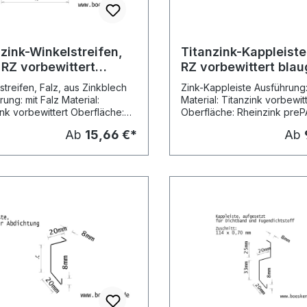
zink-Winkelstreifen,
Titanzink-Kappleiste,
 RZ vorbewittert
RZ vorbewittert blau
grau, L: 2m
L: 2m
streifen, Falz, aus Zinkblech
Zink-Kappleiste Ausführung:
ung: mit Falz Material:
Material: Titanzink vorbewit
ink vorbewittert Oberfläche:
Oberfläche: Rheinzink pre
ink prePATINA blaugrau
blaugrau (vormals: vorbewittert pro,
Ab
15,66 €*
Ab
ls: vorbewittert pro, blaugrau)
blaugrau) Stärke: 0,70 mm
: 0,70 mm Kantungen: 2 in
Kantungen: 3 in Herstellung
llungslängen: 2,00 m Preis pro
2,00 Meter Preis pro Meter
Speditionsversand Nenn- 
rdmasse der Kantungen:
Vergleichsartikel grösse c 
Art.-Nr. 83 mm 35 mm 4143051 100
hsartikel grösse a b c
mm 45 mm 4143031
k, Art.-Nr. 200 mm 85 mm
m 110
44257
: 90°