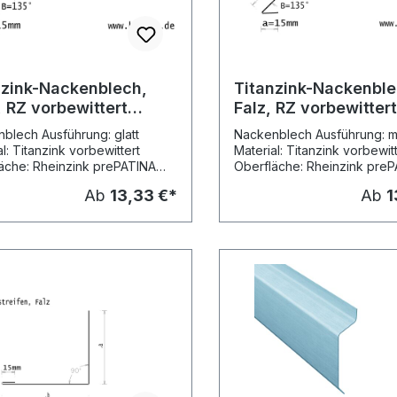
nzink-Nackenblech,
Titanzink-Nackenble
, RZ vorbewittert
Falz, RZ vorbewitter
grau, L: 2m
blaugrau, L: 2m
blech Ausführung: glatt
Nackenblech Ausführung: mi
l: Titanzink vorbewittert
Material: Titanzink vorbewit
äche: Rheinzink prePATINA
Oberfläche: Rheinzink pre
ttert pro,
blaugrau (vormals: vorbewittert pro,
Ab
13,33 €*
Ab
1
au) Stärke: 0,70 mm
blaugrau) Stärke: 0,70 mm
erstellungslängen:
Kantungen: 3 in Herstellungslängen:
reis pro Meter Versand:
2,00 m Preis pro Meter Versand:
versand Standardmasse
Speditionsversand Standardmasse
ngen: Nenn- Mass Mass
der Kantungen: Nenn- Mass Mass
Mass Vergleichsartikel grösse a b ~
c Rheinzink, Art.-Nr. 167mm 15 mm 25
mm 110 mm 200 mm 100 mm 25 mm
mm 25
140 mm 4141761 250 mm 150 mm 25
mm 208 mm 4141651 Winkel: B = 135°
mm 190 mm 4141755 Win