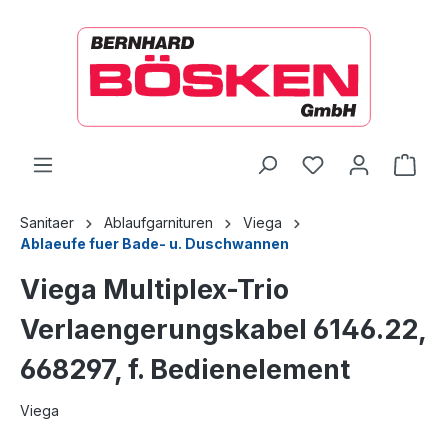
alt springen
Ware
Sanitaer
Ablaufgarnituren
Viega
Ablaeufe fuer Bade- u. Duschwannen
Viega Multiplex-Trio
Verlaengerungskabel 6146.22,
668297, f. Bedienelement
Viega