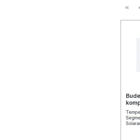
Bude
komp
Temper
Segmen
Solara
Speich
Verbin