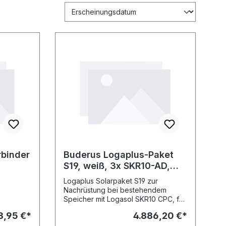
rbinder
Buderus Logaplus-Paket
S19, weiß, 3x SKR10-AD,
SC20/2
Logaplus Solarpaket S19 zur
Nachrüstung bei bestehendem
Speicher mit Logasol SKR10 CPC, für
Aufdachmonta- ge auf
3,95 €*
4.886,20 €*
Pfannen-/Ziegeldach, bestehend