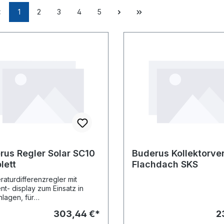
1
2
3
4
5
rus Regler Solar SC10
Buderus Kollektorve
lett
Flachdach SKS
aturdifferenzregler mit
t- display zum Einsatz in
nlagen, für
erumschichtung oder in
303,44 €*
2
dung mit einem Umschaltventil