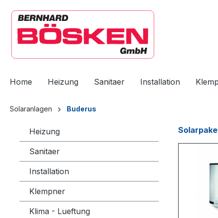
springen
Zur Hauptnavigation springen
Home
Heizung
Sanitaer
Installation
Klem
Solaranlagen
Buderus
Solarpake
Heizung
Sanitaer
Installation
Klempner
Klima - Lueftung