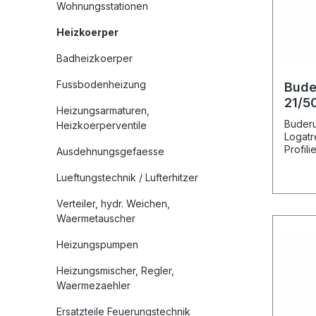
Wohnungsstationen
Heizkoerper
Badheizkoerper
Fussbodenheizung
Bude
21/5
Heizungsarmaturen,
Flac
Buderu
Heizkoerperventile
Logatr
Profil
Ausdehnungsgefaesse
kaltge
442 mi
Lueftungstechnik / Lufterhitzer
Kompak
vertika
Verteiler, hydr. Weichen,
Sicken
Waermetauscher
Rohrle
wechse
Heizungspumpen
1/2-In
Umwelt
Heizungsmischer, Regler,
Zweisc
Waermezaehler
55900 
verkeh
Ersatzteile Feuerungstechnik
Pulver