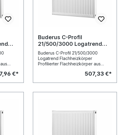
Buderus C-Profil
end
21/500/3000 Logatrend
Flachheizkörper
00
Buderus C-Profil 21/500/3000
Logatrend Flachheizkörper
 aus
Profilierter Flachheizkörper aus
ach EN
kaltgewalztem Stahlblech nach EN
7,96 €*
507,33 €*
442 mit Verkleidung in
,
Kompaktausführung. Stabile,
vertikale Profilierung mit
Sickenteilung 33 1/3 mm.
ch- oder
Rohrleitungsanschluss gleich- oder
liche G
wechselseitig über vier seitliche G
1/2-Innengewinde.
Umweltfreundliche
äß DIN
Zweischichtlackierung gemäß DIN
ng und
55900 mit Tauchgrundierung und
verkehrsweißer Einbrenn-
Im
Pulverlackierung RAL 9016. Im