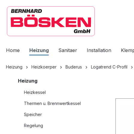
springen
Zur Hauptnavigation springen
Home
Heizung
Sanitaer
Installation
Klem
Heizung
Heizkoerper
Buderus
Logatrend C-Profil
Heizung
Heizkessel
Thermen u. Brennwertkessel
Speicher
Regelung