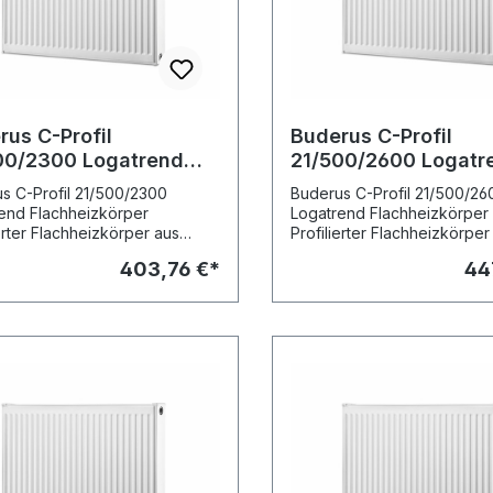
rus C-Profil
Buderus C-Profil
00/2300 Logatrend
21/500/2600 Logatr
hheizkörper
Flachheizkörper
s C-Profil 21/500/2300
Buderus C-Profil 21/500/26
end Flachheizkörper
Logatrend Flachheizkörper
ierter Flachheizkörper aus
Profilierter Flachheizkörper
walztem Stahlblech nach EN
kaltgewalztem Stahlblech n
403,76 €*
44
t Verkleidung in
442 mit Verkleidung in
tausführung. Stabile,
Kompaktausführung. Stabile
le Profilierung mit
vertikale Profilierung mit
teilung 33 1/3 mm.
Sickenteilung 33 1/3 mm.
itungsanschluss gleich- oder
Rohrleitungsanschluss glei
lseitig über vier seitliche G
wechselseitig über vier seit
nengewinde.
1/2-Innengewinde.
freundliche
Umweltfreundliche
hichtlackierung gemäß DIN
Zweischichtlackierung gem
mit Tauchgrundierung und
55900 mit Tauchgrundieru
rsweißer Einbrenn-
verkehrsweißer Einbrenn-
lackierung RAL 9016. Im
Pulverlackierung RAL 9016. 