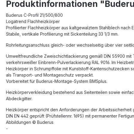
Produktinformationen "Buderu
Buderus C-Profil 21/500/800
Logatrend Flachheizkörper
Profilierter Flachheizkörper aus kaltgewalztem Stahlblech nach
Stabile, vertikale Profilierung mit Sickenteilung 33 1/3 mm.
Rohrleitungsanschluss gleich- oder wechselseitig über vier seitl
Umweltfreundliche Zweischichtlackierung gemäß DIN 55900 mit
verkehrsweißer Einbrenn-Pulverlackierung RAL 9016. Im Heizbetri
Heizkörper in Schrumpffolie mit Kunststoff-Kantenschutzecken 
als Transport- und Montageschutz verpackt.
Vorbereitet für Buderus-Montage-System BMSplus.
Heizkörperverkleidung bestehend aus Seitenteilen sowie einfa
Abdeckgitter.
Heizkörper entspricht den Anforderungen der Arbeitssicherheit 
DIN EN 442 geprüft (Prüfstellennr. 1695) mit permanenter Ferti
Abbildungen © Buderus
-