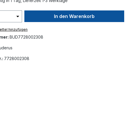
ig in 1 Tag, Lieferzeit 1-3 Werktage
In den Warenkorb
ttel hinzufügen
mer:
BUD7728002308
uderus
.:
7728002308