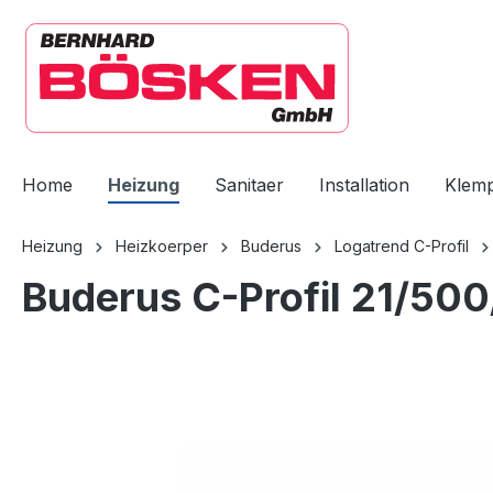
springen
Zur Hauptnavigation springen
Home
Heizung
Sanitaer
Installation
Klem
Heizung
Heizkoerper
Buderus
Logatrend C-Profil
Buderus C-Profil 21/50
Bildergalerie überspringen