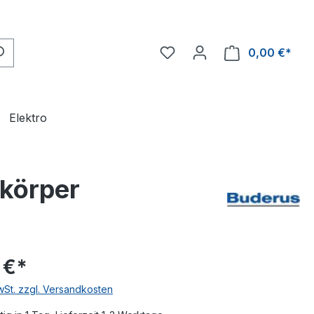
0,00 €*
Ware
Elektro
zkörper
 €*
MwSt. zzgl. Versandkosten