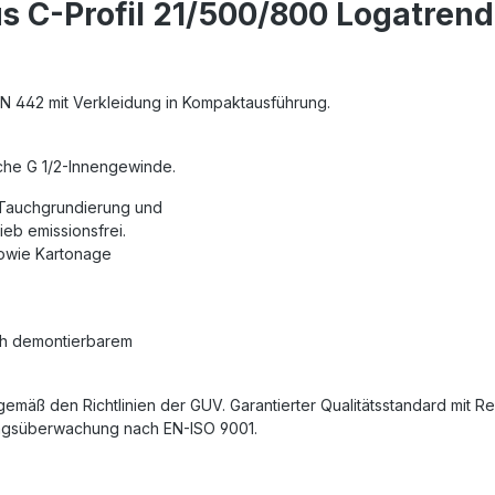
s C-Profil 21/500/800 Logatrend
 EN 442 mit Verkleidung in Kompaktausführung.
iche G 1/2-Innengewinde.
 Tauchgrundierung und
eb emissionsfrei.
sowie Kartonage
ch demontierbarem
gemäß den Richtlinien der GUV. Garantierter Qualitätsstandard mit 
gungsüberwachung nach EN-ISO 9001.