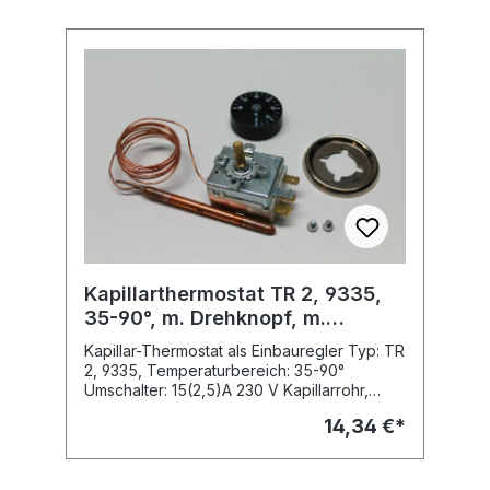
Kapillarthermostat TR 2, 9335,
35-90°, m. Drehknopf, m.
Zierring
Kapillar-Thermostat als Einbauregler Typ: TR
2, 9335, Temperaturbereich: 35-90°
Umschalter: 15(2,5)A 230 V Kapillarrohr,
Länge: 1500 mm Fühler, Durchmesser: 6,5 x
14,34 €*
95 mm als Einbauthermostat Anwendung:
z.B. Kessel-Thermostat einschl. - Drehknopf
- Zierring mit Schrauben