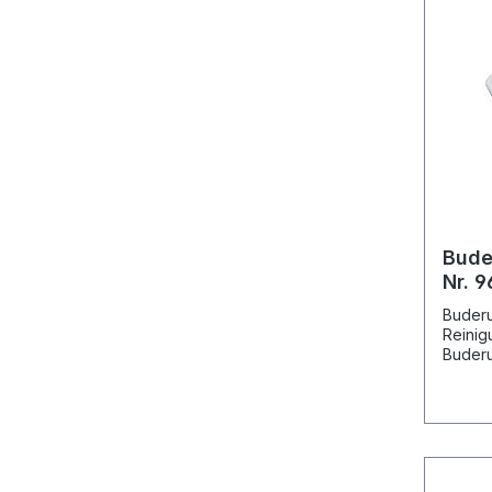
Bude
Nr. 
112
Buderu
Reinig
Buderu
Vorgän
Reinig
Art.-N
Buder