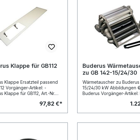
rus Klappe für GB112
Buderus Wärmetaus
zu GB 142-15/24/30
s Klappe Ersatzteil passend
Wärmetauscher zu Buderus GB 142 -
rtikel: -
15/24/30 kW Abbildungen 
s Klappe für GB112, Art.-Nr.
Buderus Vorgänger-Artikel: Buderus
56
Wärmetauscher zu GB 142-1
97,82 €*
1.2
Art.-Nr. 7099005