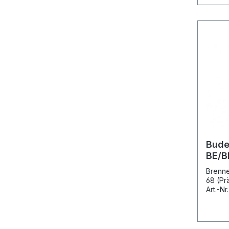
Bude
BE/B
lang
Brenne
6300
68 (Pr
Art.-N
1.2 - 
Artike
BE/BE-A 30
Nr. 63