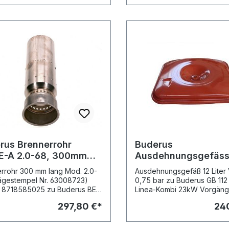
rus Brennerrohr
Buderus
E-A 2.0-68, 300mm
Ausdehnungsgefäss 1
 (Prägestempel Nr.
/ 0,75 bar, zu GB112 
rrohr 300 mm lang Mod. 2.0-
Ausdehnungsgefäß 12 Liter
8723)
W
ägestempel Nr. 63008723)
0,75 bar zu Buderus GB 112 U 104 W
r. 8718585025 zu Buderus BE
Linea-Kombi 23kW Vorgänger-
2.3 (RLU) BE-A Vorgänger-
Artikel: Buderus Ausdehnu
297,80 €*
24
l: - Buderus Brennerrohr
12 ltr. / 0,75 bar, Art.-Nr. 7
0mm lang (Prägestempel
Abbildungen © Buderus
008723), Art.-Nr. 63009757