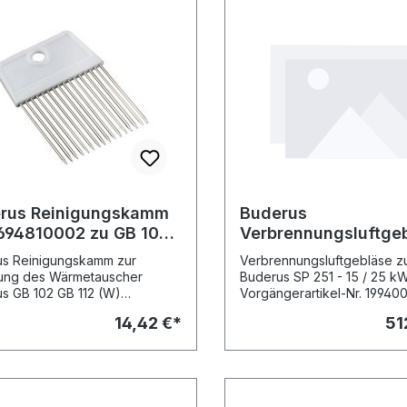
rus Reinigungskamm
Buderus
9694810002 zu GB 102 /
Verbrennungsluftge
zu SP 251 - 15/25 kW
s Reinigungskamm zur
Verbrennungsluftgebläse zu
ung des Wärmetauscher
Buderus SP 251 - 15 / 25 k
s GB 102 GB 112 (W)
Vorgängerartikel-Nr. 19940
ger-Artikel: - Buderus
Abbildungen © Buderus
14,42 €*
51
ungskamm Nr. 9694810002,
r. 7098454 Abbildungen ©
us