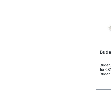
Bude
Buderu
für GB112 Vorgänger-A
Buderu
70987