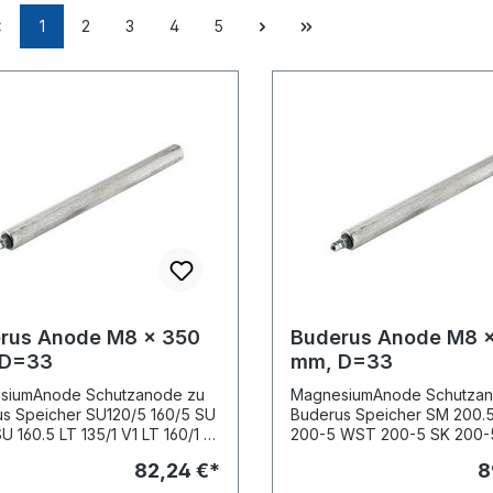
1
2
3
4
5
rus Anode M8 x 350
Buderus Anode M8 
 D=33
mm, D=33
iumAnode Schutzanode zu
MagnesiumAnode Schutzano
s Speicher SU120/5 160/5 SU
Buderus Speicher SM 200.
SU 160.5 LT 135/1 V1 LT 160/1 V1
200-5 WST 200-5 SK 200-
dungen © Buderus
Abbildungen © Buderus
82,24 €*
8