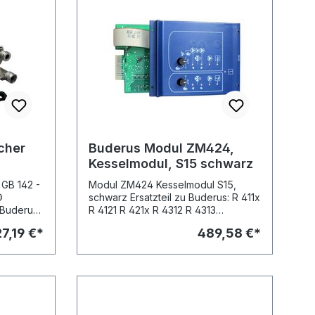
cher
Buderus Modul ZM424,
Kesselmodul, S15 schwarz
Modul ZM424 Kesselmodul S15,
©
schwarz Ersatzteil zu Buderus: R 411x
R 4121 R 421x R 4312 R 4313
5/24/30,
Vorgänger-Artikel: - Buderus Modul
27,19 €*
489,58 €*
ZM424 Kesselmodul S10, blau, At.-Nr.
67903383 Abb. ähnlich Abbildungen
© Buderus