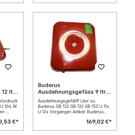
Buderus
2 ltr.
Ausdehnungsgefäss 9 ltr.,
/ U104
zu GB / U
 Vordruck
Ausdehnungsgefäß9 Liter zu
Buderus GB 122 GB 132 GB 152 U 11x
U 12x Vorgänger-Artikel: Buderus
ngsgefäss
Ausdehnungsgefäss 12 ltr., Art.-Nr.
0,53 €*
169,02 €*
100080
7099126 Abbildungen © Buderus