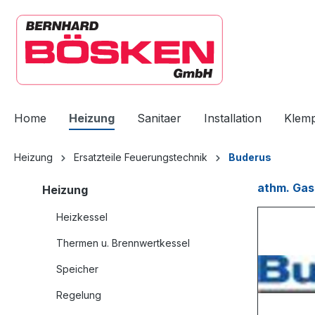
springen
Zur Hauptnavigation springen
Home
Heizung
Sanitaer
Installation
Klem
Heizung
Ersatzteile Feuerungstechnik
Buderus
athm. Gas
Heizung
Heizkessel
Thermen u. Brennwertkessel
Speicher
Regelung