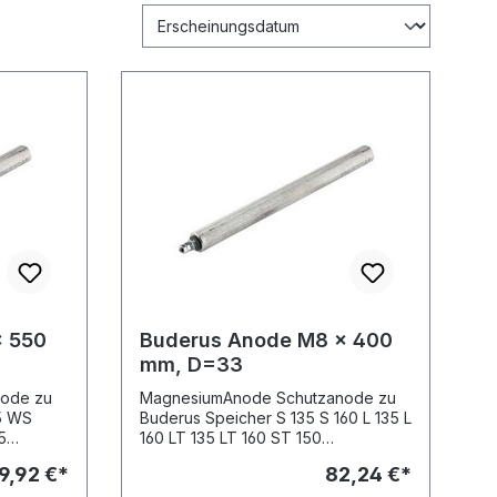
x 550
Buderus Anode M8 x 400
mm, D=33
de zu
MagnesiumAnode Schutzanode zu
5 WS
Buderus Speicher S 135 S 160 L 135 L
5
160 LT 135 LT 160 ST 150
Abbildungen © Buderus
9,92 €*
82,24 €*