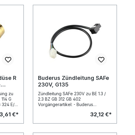
düse R
Buderus Zündleitung SAFe
-
230V, G135
ng zu
Zündleitung SAFe 230V zu BE 1.3 /
 114 G
2.3 BZ GB 312 GB 402
G 324 E/L
Vorgängerartikel: - Buderus
Zündleitung SAFe 230V, Art.-Nr.
3,61 €*
32,12 €*
Nr.
63022602 Abbildungen © Buderus
derus