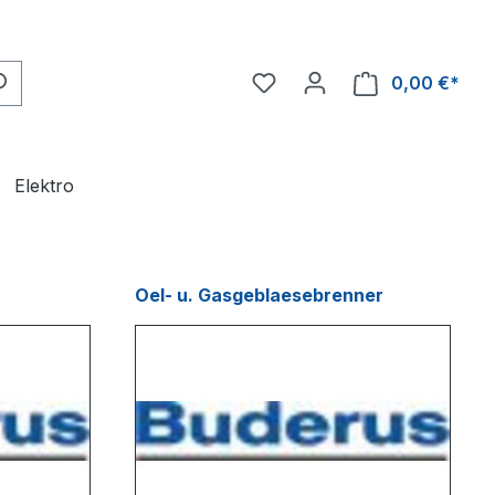
0,00 €*
Ware
Elektro
Oel- u. Gasgeblaesebrenner