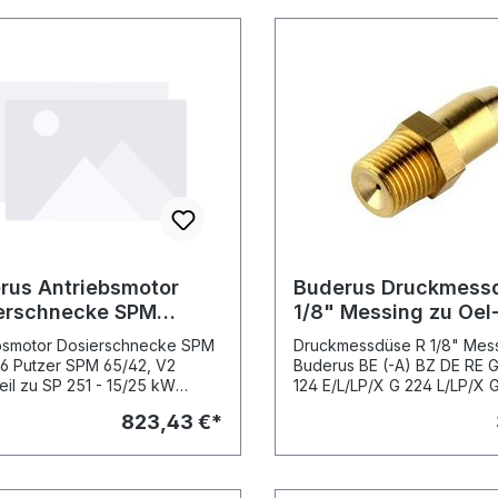
dungen © Buderus
rus Antriebsmotor
Buderus Druckmess
erschnecke SPM
1/8" Messing zu Oel
0-6
Gebläsebrenner BE
bsmotor Dosierschnecke SPM
Druckmessdüse R 1/8" Messi
6 Putzer SPM 65/42, V2
Buderus BE (-A) BZ DE RE G
teil zu SP 251 - 15/25 kW
124 E/L/LP/X G 224 L/LP/X 
ge-Artikel: - Antriebsmotor
G 404-524 Vorgänger-Artikel: -
823,43 €*
 SPM 65/42, V2, Art.-Nr.
Druckmessdüse R 1/8", Art.-
53
5481193 Abbildungen © Bu