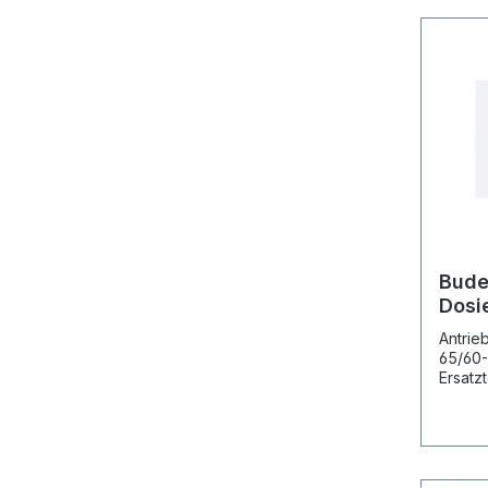
Abbil
Bude
Dosi
65/6
Antrie
65/60-
Ersatz
Vorgän
Putzer
199401