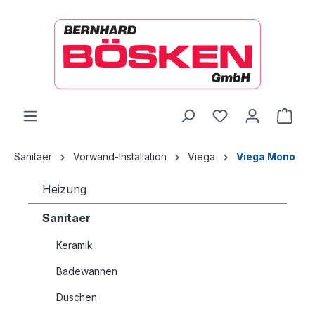
alt springen
Ware
Sanitaer
Vorwand-Installation
Viega
Viega Mono
Heizung
Sanitaer
Keramik
Badewannen
Duschen