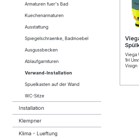
Armaturen fuer's Bad
Kuechenarmaturen
Ausstattung
Vieg
Spiegelschraenke, Badmoebel
Spül
Ausgussbecken
6112
Viega 
1H Umr
Ablaufgarnituren
Visign
- aus 
Vorwand-Installation
vorn -
Ausstat
Spuelkasten auf der Wand
Ablaufv
Betäti
WC-Sitze
Betätig
Gewind
Installation
8310.0
Klempner
Klima - Lueftung