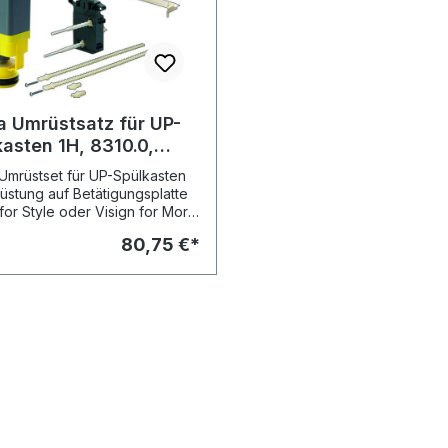
a Umrüstsatz für UP-
kasten 1H, 8310.0,
24, aus Kunststoff
Umrüstset für UP-Spülkasten
üstung auf Betätigungsplatte
 for Style oder Visign for More
Kunststoff - Auslösung von
80,75 €*
 2-Mengen-Spültechnik
tung - Ablaufventilset -
entilsitz -
gungsmechanik -
ungsstifteset -
ebolzenset, Bügel Modell