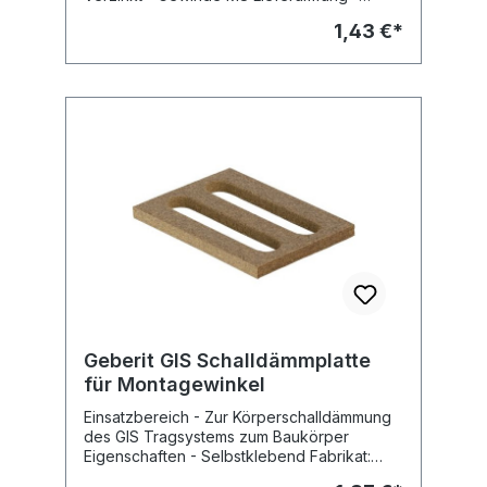
Mutter M8 Fabrikat: Geberit Typ : GIS Art.Nr :
1,43 €*
461.006.00.1
Geberit GIS Schalldämmplatte
für Montagewinkel
Einsatzbereich - Zur Körperschalldämmung
des GIS Tragsystems zum Baukörper
Eigenschaften - Selbstklebend Fabrikat:
Geberit Typ : GIS Art.Nr : 461.014.00.1