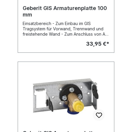
Geberit GIS Armaturenplatte 100
mm
Einsatzbereich - Zum Einbau im GIS
Tragsystem für Vorwand, Trennwand und
freistehende Wand - Zum Anschluss von AP-
Armaturen mit 100 mm Achsabstand
33,95 €*
Eigenschaften - Armaturenplatte, verzinkt -
Abstand Armaturenanschlüsse 10 cm
Lieferumfang - 2 universelle
Wasseranschlüsse R1/2" (MeplaFix fähig) mit
Dämmunterlage - 2 Abdichtscheiben - 2
Schalldämmeinlagen - 2 Schutz- und
Markierungsstopfen (bis max.15 bar
Wasserdruck) - Befestigungsmaterial
Fabrikat: Geberit Typ : GIS Art.Nr :
461.741.00.1