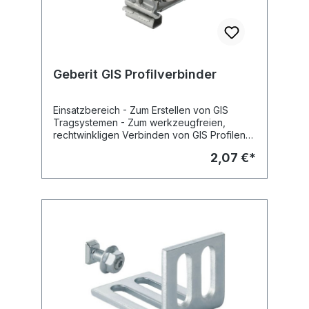
Geberit GIS Profilverbinder
Einsatzbereich - Zum Erstellen von GIS
Tragsystemen - Zum werkzeugfreien,
rechtwinkligen Verbinden von GIS Profilen
Eigenschaften - Maximale Einstecktiefe
2,07 €*
gekennzeichnet - Klammer, Federstahl,
korrosionsgeschützt - Längen bis zu 1 cm je
Profilseite ausgleichbar - Druckgusshebel
zur Handbetätigung -
Vorarretierungsfunktion Fabrikat: Geberit
Typ : GIS Art.Nr : 461.200.00.1