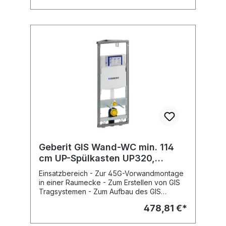
Befestigungsmaterial Fabrikat: Geberit Typ :
GIS Art.Nr : 461.180.00.1
Geberit GIS Wand-WC min. 114
cm UP-Spülkasten UP320,
Eckmodul
Einsatzbereich - Zur 45G-Vorwandmontage
in einer Raumecke - Zum Erstellen von GIS
Tragsystemen - Zum Aufbau des GIS
Tragsystems vor GIS-, Trockenbau- oder
478,81 €*
Massivwand Eigenschaften - System-
Trockenbauelement - Tragrahmen mit 4