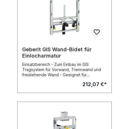
Markierungsstopfen (bis max.15 bar
Wasserdruck) - UP-Siphon - Winkel-
Schlauchtülle D 19 mm und D 23 mm,
verchromt - Ablaufstutzen - Wandrosette,
verchromt - Dichtung D 40 mm -
Befestigungsmaterial Fabrikat: Geberit Typ :
GIS Art.Nr : 461.445.00.1
Geberit GIS Wand-Bidet für
Einlocharmatur
Einsatzbereich - Zum Einbau im GIS
Tragsystem für Vorwand, Trennwand und
freistehende Wand - Geeignet für
Fußbodenaufbau 0-20 cm - Für Wand-Bidet
212,07 €*
mit Standarmatur Eigenschaften - System-
Trockenbauelement - Tragrahmen verzinkt
- Wand-Bidet Befestigungsabstand 18 cm
oder 23 cm - Befestigung für Bidet
höhenverstellbar - Armaturenanschlussplatte
höhenverstellbar, schallgedämmt - Abstand
Armaturenanschlüsse einstellbar -
Befestigung für Abgangsbogen
schallgedämmt und höhenverstellbar