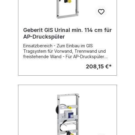
Geberit GIS Urinal min. 114 cm für
AP-Druckspüler
Einsatzbereich - Zum Einbau im GIS
Tragsystem für Vorwand, Trennwand und
freistehende Wand - Für AP-Druckspüler
Eigenschaften - System-
208,15 €*
Trockenbauelement - Tragrahmen mit 4
Schnellbefestigungen, höhenverstellbar,
verzinkt - Befestigung für Einlauf Rp1/2,
höhen- und seitenverstellbar -
Keramikbefestigungen M8, Abstand und
Höhe einstellbar - Befestigung für
Abgangsbogen schallgedämmt und
höhenverstellbar Lieferumfang -
Wasseranschluss R1/2" (MeplaFix fähig) -
Urinal-Anschlussgarnitur mit Absaugesiphon
JetEX - PE Abgangsbogen D50/63 mm -
Gummidichtung D57/50 mm - 2
Gewindestangen M8 für