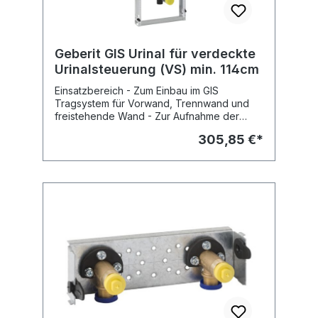
Keramikbefestigung - Befestigungsmaterial
Fabrikat: Geberit Typ : GIS Art.Nr :
461.686.00.1
Geberit GIS Urinal für verdeckte
Urinalsteuerung (VS) min. 114cm
Einsatzbereich - Zum Einbau im GIS
Tragsystem für Vorwand, Trennwand und
freistehende Wand - Zur Aufnahme der
HyTronic Urinalsteuerung berührungslos für
305,85 €*
verdeckte Montage (VS) Eigenschaften -
System-Trockenbauelement - Tragrahmen
mit 4 Schnellbefestigungen,
höhenverstellbar, verzinkt - Befestigung für
Urinal mit Gewindestange M8, in Höhe und
Abstand verstellbar - Traversen mit
Mittenmarkierung, werkzeuglos verstellbar -
Befestigung für Einlauf D32 mm
höhenverstellbar - Befestigung für
Abgangsbogen schallgedämmt und
höhenverstellbar - Rückflussverhinderer
integriert - Rohbaubox hinter der Keramik -
Absperrventil mit Drossel vormontiert -
Wasseranschluss rechts - Wasseranschluss