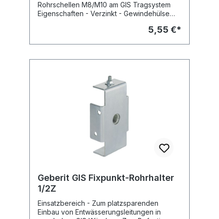
Rohrschellen M8/M10 am GIS Tragsystem
Eigenschaften - Verzinkt - Gewindehülse
M8/M10 Lieferumfang - Drehrastbolzen M8 -
5,55 €*
Mutter M8 Fabrikat: Geberit Typ : GIS Art.Nr :
461.098.00.1
Geberit GIS Fixpunkt-Rohrhalter
1/2Z
Einsatzbereich - Zum platzsparenden
Einbau von Entwässerungsleitungen in