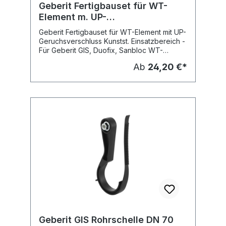
Geberit Fertigbauset für WT-
Element m. UP-
Geruchsverschluss Kunstst.
Geberit Fertigbauset für WT-Element mit UP-
Geruchsverschluss Kunstst. Einsatzbereich -
Für Geberit GIS, Duofix, Sanbloc WT-
Elemente mit UP- Geruchsverschluss
Ab
24,20 €*
Eigenschaften - Abdeckplatte bei
Fertigmontage +/- 3 cm höhenverstellbar -
Abdeckplatte individuell drehbar,
Befestigung ohne Schrauben Lieferumfang
- Abdeckplatte - Abgangsbogen D32 mm mit
Überwurfmutter Fabrikat: Geberit Typ :
Apparateanschlüsse
Geberit GIS Rohrschelle DN 70