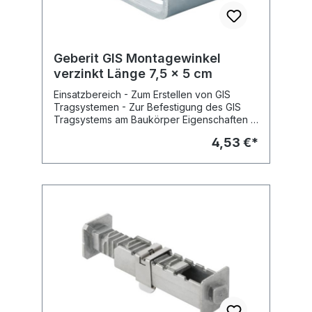
Geberit GIS Montagewinkel
verzinkt Länge 7,5 x 5 cm
Einsatzbereich - Zum Erstellen von GIS
Tragsystemen - Zur Befestigung des GIS
Tragsystems am Baukörper Eigenschaften -
4 Langlöcher - Verzinkt Lieferumfang -
4,53 €*
Drehrastbolzen - Mutter M8 -
Befestigungsmaterial Fabrikat: Geberit Typ :
GIS Art.Nr : 461.002.00.1