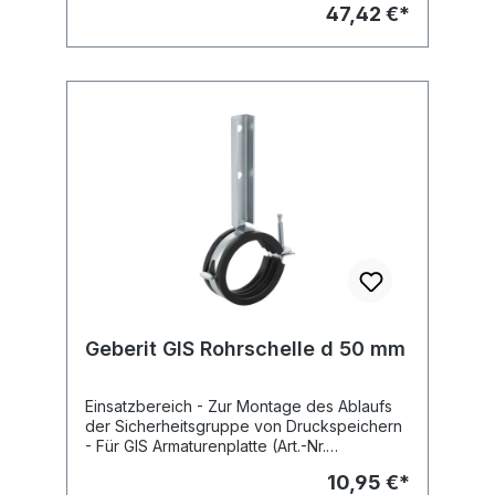
47,42 €*
weiteren Einbaugeräten Eigenschaften -
Armaturenanschlussplatte breiten-, höhen-
und tiefenverstellbar - Befestigungsplatte
für UP-Armaturen, Furnierholz, wasserfest
verleimt, kürzbar Lieferumfang -
Befestigungsmaterial Fabrikat: Geberit Typ :
GIS Art.Nr : 461.173.00.1
Geberit GIS Rohrschelle d 50 mm
Einsatzbereich - Zur Montage des Ablaufs
der Sicherheitsgruppe von Druckspeichern
- Für GIS Armaturenplatte (Art.-Nr.
461.741.00.1) Eigenschaften - Verzinkt -
10,95 €*
Schallgedämmt Lieferumfang -