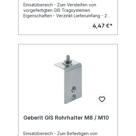
vorgefertigten GIS
Einsatzbereich - Zum Versteifen von
Tragsystemen
vorgefertigten GIS Tragsystemen
Eigenschaften - Verzinkt Lieferumfang - 2
Inbusschrauben M4 Fabrikat: Geberit Typ :
4,47 €*
GIS Art.Nr : 461.089.00.1
Geberit GIS Rohrhalter M8 / M10
Einsatzbereich - Zum Befestigen von