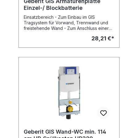
Geberit GIS Armaturenplatte
Einzel-/ Blockbatterie
Einsatzbereich - Zum Einbau im GIS
Tragsystem für Vorwand, Trennwand und
freistehende Wand - Zum Anschluss einer
AP-Einzel-/ Blockarmatur Eigenschaften -
28,21 €*
Armaturenplatte verzinkt, vertikal oder
horizontal montierbar - 2
Armaturenanschlüsse montierbar - Universell
einsetzbar Lieferumfang - Universeller
Wasseranschluss R1/2" (MeplaFix fähig) mit
Dämmunterlage - Schutz- und
Markierungsstopfen (bis max.15 bar
Wasserdruck) - Abdichtscheibe -
Schalldämmeinlage - Befestigungsmaterial
Fabrikat: Geberit Typ : GIS Art.Nr :
461.742.00.1
Geberit GIS Wand-WC min. 114