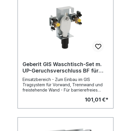
Befestigungs-Clips M10 - 2 Gewindestangen
Positionierungshilfe für Elektro-
M10 für Keramikbefestigung - 2
Schalterdose - Schutz- und
Schalldämmeinlagen - 2Schutz- und
Markierungsstopfen - 2 Gewindestangen
Markierungsstopfen (bis max.15 bar
M12 für Keramikbefestigung - PE
Wasserdruck) - Ablaufrohrschelle,
Anschlussgarnitur, D90 mm - PE Wand-WC-
schallisoliert, D50 - PE Abgangsbogen, D50
Bogen, D90 mm - PE Übergangsstück,
mm - Gummidichtung D 44/32 -
D90/110 mm - Befestigungsmaterial Fabrikat:
Befestigungsmaterial Fabrikat: Geberit Typ :
Geberit Typ : GIS Art.Nr : 461.315.00.5
GIS Art.Nr : 461.430.00.1
Geberit GIS Waschtisch-Set m.
UP-Geruchsverschluss BF für
Einlocharmatur
Einsatzbereich - Zum Einbau im GIS
Tragsystem für Vorwand, Trennwand und
freistehende Wand - Für barrierefreies
Bauen Eigenschaften -
101,01 €*
Armaturenanschlussplatte höhenverstellbar,
verzinkt - UP-Geruchsverschluss bei
Fertigmontage +/- 3 cm höhenverstellbar -
UP-Geruchsverschluss mit optimaler
Strömungsführung und hoher
Selbstreinigungsfähigkeit Lieferumfang -