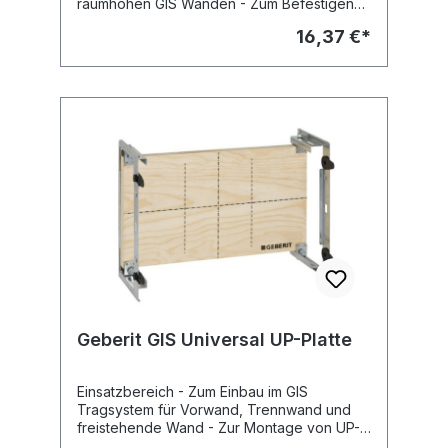
raumhohen GIS Wänden - Zum Befestigen
von Fixpunkt für Kunststoff-Rohrleitungen
16,37 €*
am GIS Tragsystem Eigenschaften -
Grundplatte verzinkt - Gewinde Rg1/2"
Fabrikat: Geberit Typ : GIS Art.Nr :
461.099.00.1
Geberit GIS Universal UP-Platte
Einsatzbereich - Zum Einbau im GIS
Tragsystem für Vorwand, Trennwand und
freistehende Wand - Zur Montage von UP-
Armaturen, -Lüftern, Hygienespülung und