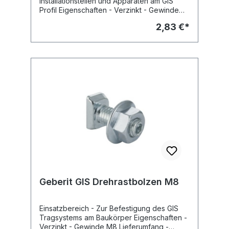
Installationsteilen und Apparaten am GIS
Universeller Wasseranschlusswinkel R1/2"
Profil Eigenschaften - Verzinkt - Gewinde
(MeplaFix fähig) - Bauschutz mit Deckel -
M10 Lieferumfang - Sicherungs- und
Urinal-Anschlussgarnitur mit Absaugesiphon
2,83 €*
Abdrückbolzen M10 für Rohmontage
JetEX - Flexible Spülverbindung zum Einlauf
Fabrikat: Geberit Typ : GIS Art.Nr :
- PE Abgangsbogen D50/63 mm -
461.004.00.1
Gummidichtung D57/50 mm - 2
Gewindestangen M8 für Urinalbefestigung -
Spülventil - Befestigungsmaterial Fabrikat:
Geberit Typ : GIS Art.Nr : 461.621.00.1
Geberit GIS Drehrastbolzen M8
Einsatzbereich - Zur Befestigung des GIS
Tragsystems am Baukörper Eigenschaften -
Verzinkt - Gewinde M8 Lieferumfang -