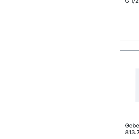
G 1/2
461.6
Gebe
813.7