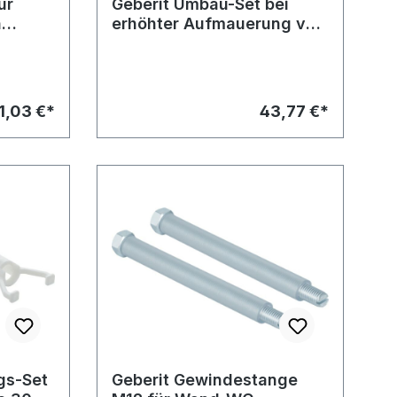
ür
Geberit Umbau-Set bei
n
erhöhter Aufmauerung von
300 T
115.392 auf Modell 300 T
1,03 €*
43,77 €*
gs-Set
Geberit Gewindestange