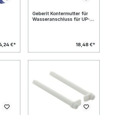
t
Geberit Kontermutter für
Wasseranschluss für UP-
SPK ab Bj 2002
4,24 €*
18,48 €*