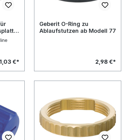
für
Geberit O-Ring zu
platte,
Ablaufstutzen ab Modell 77
line
1,03 €*
2,98 €*