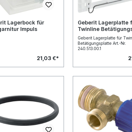
rit Lagerbock für
Geberit Lagerplatte 
garnitur Impuls
Twinline Betätigungs
240.513.00.1
Geberit Lagerplatte für Twin
Betätigungsplatte Art.-Nr.
240.513.00.1
21,03 €*
2