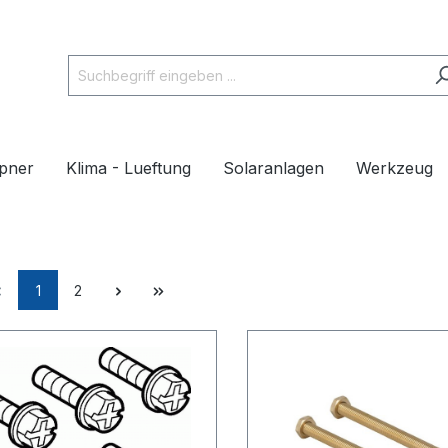
pner
Klima - Lueftung
Solaranlagen
Werkzeug
1
2