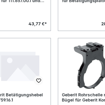
 für 111.657.00.1 und
für Betätigungsplat
57.00.1
T
43,77 €*
2
rit Betätigungshebel
Geberit Rohrschelle 
59.16.1
Bügel für Geberit Ko