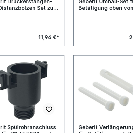
rit Drückerstangen-
Geberit Umbau-Set f
Distanzbolzen Set zu
Betätigung oben vo
tigungsplatte für
115.392 auf Modell 
00
11,96 €*
2
rit Spülrohranschluss
Geberit Verlängerun