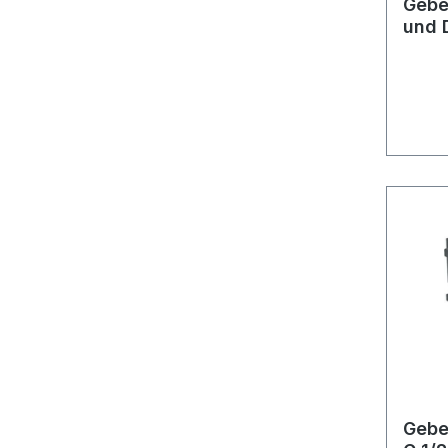
Gebe
und 
Betä
UP2
Gebe