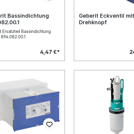
rit Bassindichtung
Geberit Eckventil mi
082.00.1
Drehknopf
t Ersatzteil Bassindichtung
. 894.082.00.1
4,47 €*
2