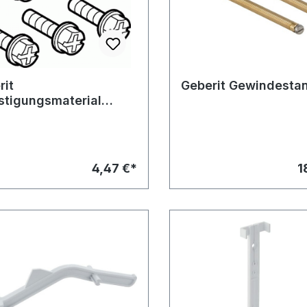
rit
Geberit Gewindesta
stigungsmaterial
iteschrauben Set
ehend aus 6 St. M 6x16
4,47 €*
1