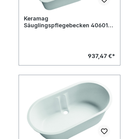
Keramag
Säuglingspflegebecken 406010
765x470x310mm (40 l)
weiß(alpin)
937,47 €*