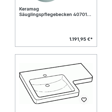
Keramag
Säuglingspflegebecken 407010
910x515x280mm (80 l)
weiß(alpin)
1.191,95 €*