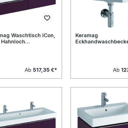
mag Waschtisch iCon,
Keramag
 Hahnloch
Eckhandwaschbecke
0x485mm
Schenkellänge:325
Ab
517,35 €*
Ab
12