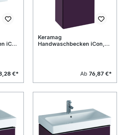
Keramag
n iCon
Handwaschbecken iCon,
mm
Hahnloch links
380x280mm
3,28 €*
Ab
76,87 €*