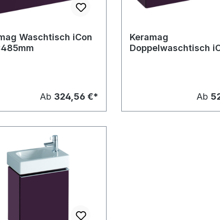
mag Waschtisch iCon
Keramag
x485mm
Doppelwaschtisch i
1200x485mm
Ab
324,56 €*
Ab
52