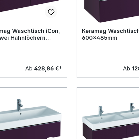
mag Waschtisch iCon,
Keramag Waschtisch
zwei Hahnlöchern
600x485mm
0x485mm
Ab
428,86 €*
Ab
12