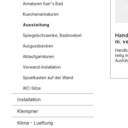
Armaturen fuer's Bad
Kuechenarmaturen
Ausstattung
Hand
Spiegelschraenke, Badmoebel
m. v
Ausgussbecken
chro
Handtu
teilig
Ablaufgarnituren
Ausfüh
Vorwand-Installation
Spuelkasten auf der Wand
WC-Sitze
Installation
Klempner
Klima - Lueftung