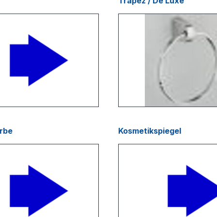
Trapez / De Luxe
rbe
Kosmetikspiegel