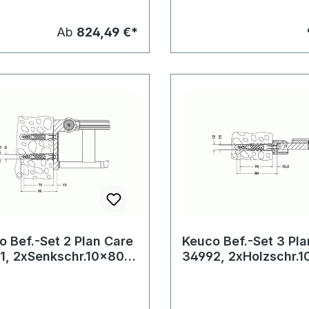
Ab
824,49 €*
o Bef.-Set 2 Plan Care
Keuco Bef.-Set 3 Pl
1, 2xSenkschr.10x80
34992, 2xHolzschr.
2xDübel UX12
2xDübel UX 12