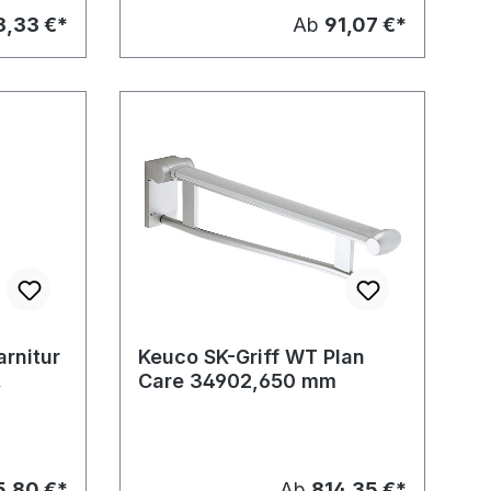
8,33 €*
Ab
91,07 €*
rnitur
Keuco SK-Griff WT Plan
Care 34902,650 mm
5,80 €*
Ab
814,35 €*