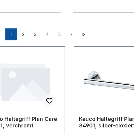
1
2
3
4
5
o Haltegriff Plan Care
Keuco Haltegriff Pla
1, verchromt
34901, silber-eloxier