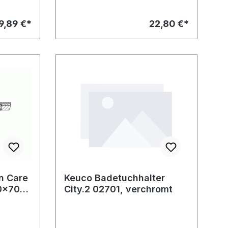
9,89 €*
22,80 €*
an Care
Keuco Badetuchhalter
10x70
City.2 02701, verchromt