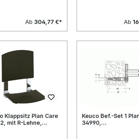
Ab
304,77 €*
Ab
16
o Klappsitz Plan Care
Keuco Bef.-Set 1 Pla
2, mit R-Lehne,
34990,
dmontage
3xHolzschr.DIN7996
V2A 3xDübel UX8R