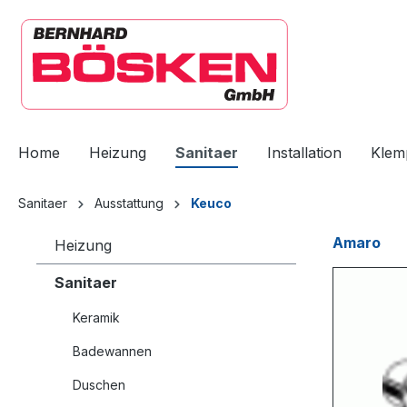
springen
Zur Hauptnavigation springen
Home
Heizung
Sanitaer
Installation
Klem
Sanitaer
Ausstattung
Keuco
Amaro
Heizung
Sanitaer
Keramik
Badewannen
Duschen