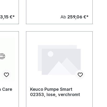
3,15 €*
Ab
259,06 €*
n Care
Keuco Pumpe Smart
02353, lose, verchromt
-6x70