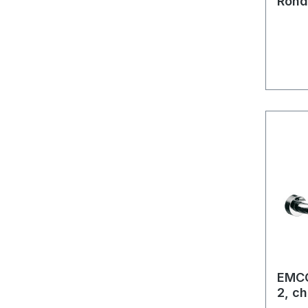
Rond
EMCO
2, c