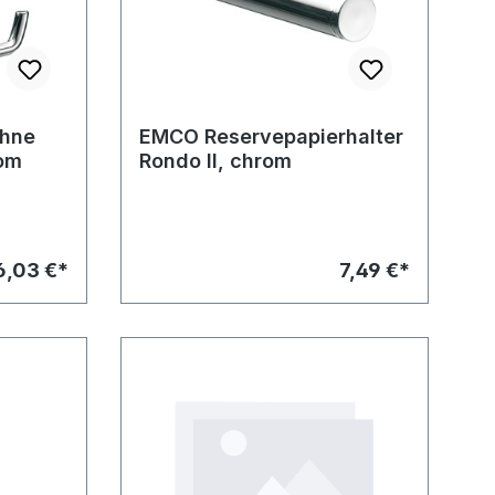
ohne
EMCO Reservepapierhalter
rom
Rondo II, chrom
6,03 €*
7,49 €*