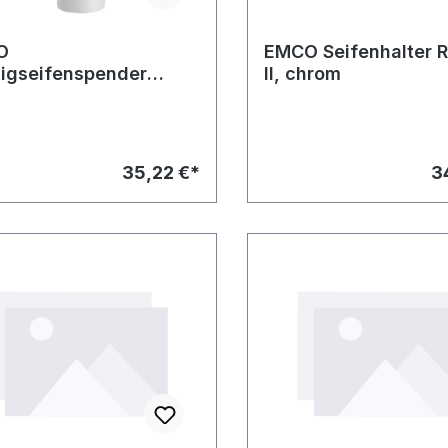
O
EMCO Seifenhalter 
sigseifenspender
II, chrom
o 2, chrom, KT-weiss
35,22 €*
3