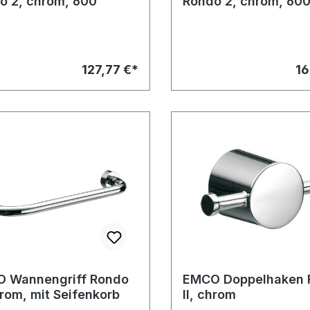
o 2, chrom, 600
Rondo 2, chrom, 600
127,77 €*
16
 Wannengriff Rondo
EMCO Doppelhaken 
hrom, mit Seifenkorb
II, chrom