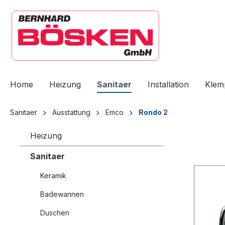
springen
Zur Hauptnavigation springen
Home
Heizung
Sanitaer
Installation
Klem
Sanitaer
Ausstattung
Emco
Rondo 2
Heizung
Sanitaer
Keramik
Badewannen
Duschen