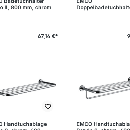
 Badetuchhalter
EMCO
o II, 800 mm, chrom
Doppelbadetuchhalt
Rondo 2, chrom 60
67,14 €*
9
 Handtuchablage
EMCO Handtuchabl