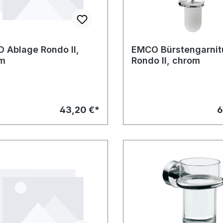
 Ablage Rondo II,
EMCO Bürstengarnit
m
Rondo II, chrom
43,20 €*
6