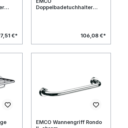
EMCO
er
Doppelbadetuchhalter
0 mm
Rondo 2, chrom 800 mm
7,51 €*
106,08 €*
age
EMCO Wannengriff Rondo