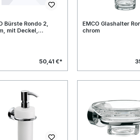
 Bürste Rondo 2,
EMCO Glashalter Ron
m, mit Deckel,
chrom
zteil zu S 4516
50,41 €*
3