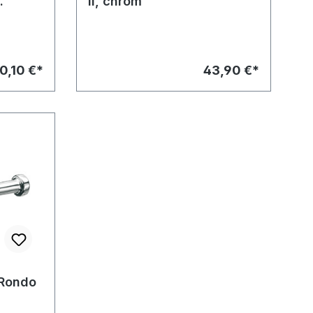
.
II, chrom
0,10 €*
43,90 €*
Rondo