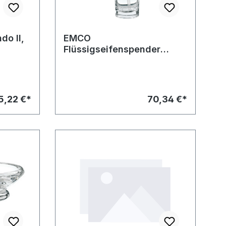
do II,
EMCO
Flüssigseifenspender
Rondo II, chro
5,22 €*
70,34 €*