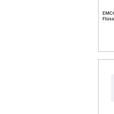
EMC
Flüs
Rond