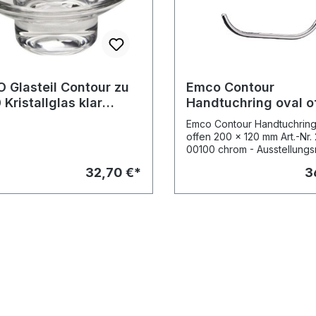
 Glasteil Contour zu
Emco Contour
Kristallglas klar
Handtuchring oval o
zteil
200 x 120 mm, Art.-N
Emco Contour Handtuchring
2855 00100 chrom
offen 200 x 120 mm Art.-Nr.
00100 chrom - Ausstellungsmodell,
Sonderpreis -
32,70 €*
3