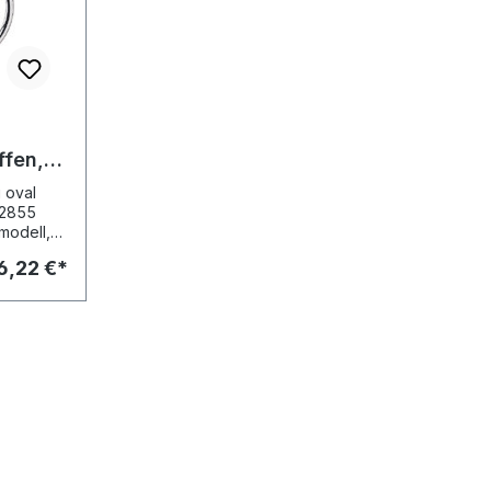
ffen,
r.
 oval
 2855
6,22 €*