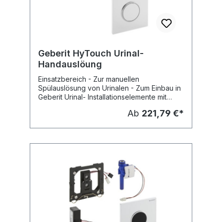
Geberit HyTouch Urinal-
Handauslöung
Einsatzbereich - Zur manuellen
Spülauslösung von Urinalen - Zum Einbau in
Geberit Urinal- Installationselemente mit
Betätigung von vorne ab Baujahr 2009 -
Ab
221,79 €*
Zum Einbau in Geberit Urinal-
Installationselemente mit Betätigung von
oben ab Baujahr 2009 - Zum Einbau in
Geberit Urinal-Rohbauset ab Baujahr 2009 -
Zur konventionellen Montage im Nassbau
Eigenschaften - Manuelle Spülauslösung -
Geringe Auslösekraft - Geringe
Hubbewegung - Spülauslösung beim
Loslassen der Betätigungstaste -
Spülzeiteinstellung mit Luftdüsen
(pneumatisch) - Betätigungsplatte aus
Kunststoff, mit Sicherungsriegel
Lieferumfang - Betätigungsplatte -