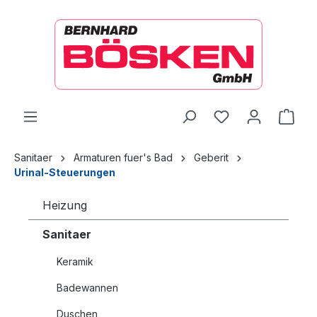
alt springen
Ware
Sanitaer
Armaturen fuer's Bad
Geberit
Urinal-Steuerungen
Heizung
Sanitaer
Keramik
Badewannen
Duschen