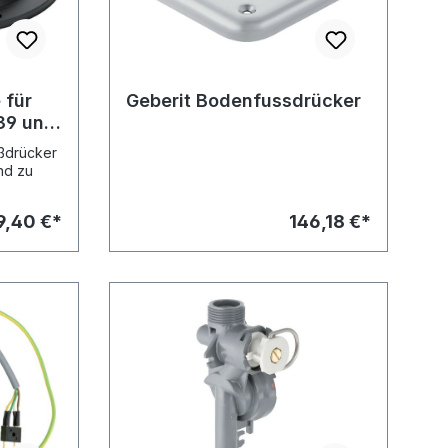
 für
Geberit Bodenfussdrücker
939 und
ßdrücker
nd zu
9,40 €*
146,18 €*