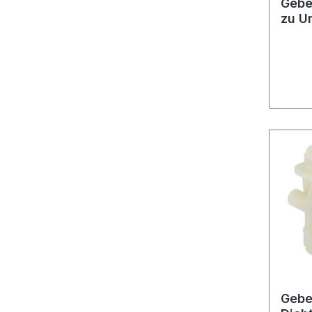
Geber
zu U
Gebe