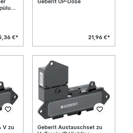
er
Geberit UP-Dose
Spülung
.
5,36 €*
21,96 €*
4 V zu
Geberit Austauschset zu