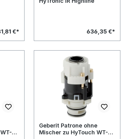
HyTronic IR Highline
1,81 €*
636,35 €*
Geberit Patrone ohne
 WT-
Mischer zu HyTouch WT-