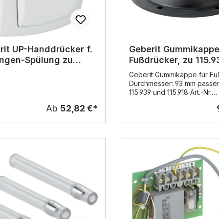
rit UP-Handdrücker f.
Geberit Gummikappe
ngen-Spülung zu
Fußdrücker, zu 115.
uch WC-Strg.
115.918
Geberit Gummikappe für Fu
Durchmesser: 93 mm passe
115.939 und 115.918 Art.-Nr.
854.731.00.1
Ab
52,82 €*