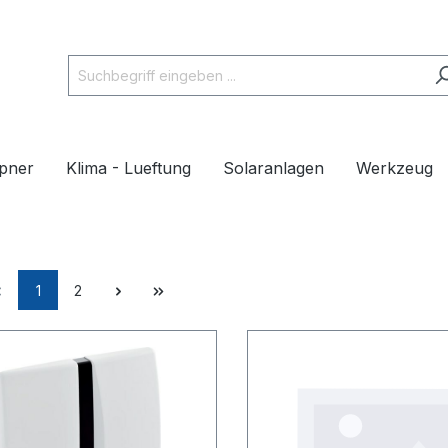
pner
Klima - Lueftung
Solaranlagen
Werkzeug
1
2