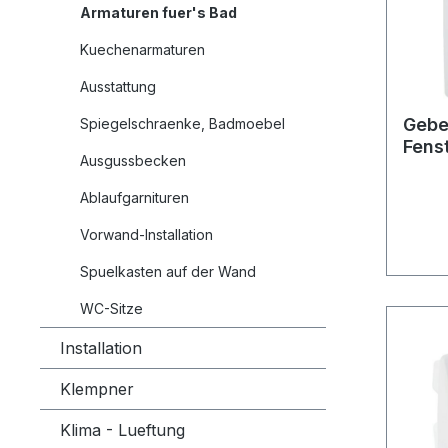
Armaturen fuer's Bad
Kuechenarmaturen
Ausstattung
Geber
Spiegelschraenke, Badmoebel
Fenst
Ausgussbecken
Steu
Ablaufgarnituren
Vorwand-Installation
Spuelkasten auf der Wand
WC-Sitze
Installation
Klempner
Klima - Lueftung