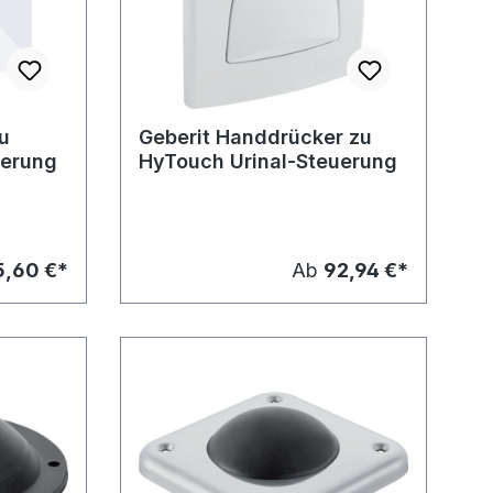
zu
Geberit Handdrücker zu
uerung
HyTouch Urinal-Steuerung
5,60 €*
Ab
92,94 €*