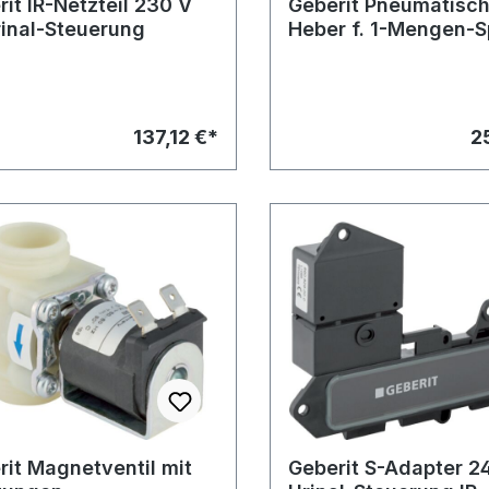
it IR-Netzteil 230 V
Geberit Pneumatisch
rinal-Steuerung
Heber f. 1-Mengen-
zu HyTouch WC-Strg
137,12 €*
2
rit Magnetventil mit
Geberit S-Adapter 2