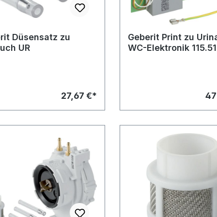
rit Düsensatz zu
Geberit Print zu Urin
uch UR
WC-Elektronik 115.51
115.532
27,67 €*
47