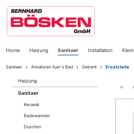
springen
Zur Hauptnavigation springen
Home
Heizung
Sanitaer
Installation
Klem
Sanitaer
Armaturen fuer's Bad
Geberit
Ersatzteile
Heizung
Sanitaer
Keramik
Badewannen
Duschen