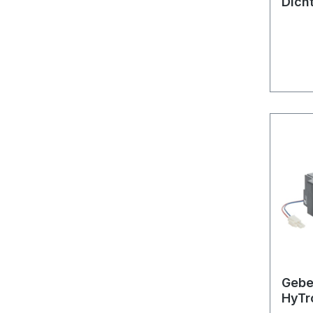
Dich
Gebe
HyTr