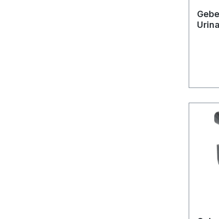
Geber
Urin