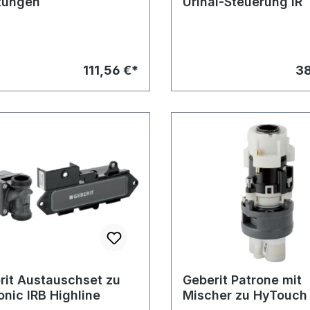
tungen
Urinal-Steuerung IR
111,56 €*
38
rit Austauschset zu
Geberit Patrone mit
onic IRB Highline
Mischer zu HyTouch