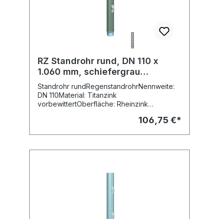
RZ Standrohr rund, DN 110 x
1.060 mm, schiefergrau
ummantelt
Standrohr rundRegenstandrohrNennweite:
DN 110Material: Titanzink
vorbewittertOberfläche: Rheinzink
prePATINA schiefergrauAusführung:
106,75 €*
ummanteltschlaggeschütztes RohrLänge:
1.000 mmEinsteckende: 60 mm- inkl.
Edelstahlhalter- inkl. Blitzableitungsklemme-
inkl. SperrzahnmutterFabr. RheinzinkArt.-Nr.
19132888