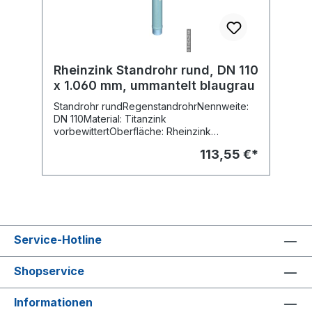
Rheinzink Standrohr rund, DN 110
x 1.060 mm, ummantelt blaugrau
Standrohr rundRegenstandrohrNennweite:
DN 110Material: Titanzink
vorbewittertOberfläche: Rheinzink
prePATINA blaugrau (vormals: vorbewittert
113,55 €*
pro, blaugrau)Ausführung:
ummanteltschlaggeschütztes RohrLänge:
1.000 mmEinsteckende: 60 mm- inkl.
Edelstahlhalter- inkl. Blitzableitungsklemme-
inkl. SperrzahnmutterFabr. RheinzinkArt.-Nr.
19132887
Service-Hotline
Shopservice
Informationen