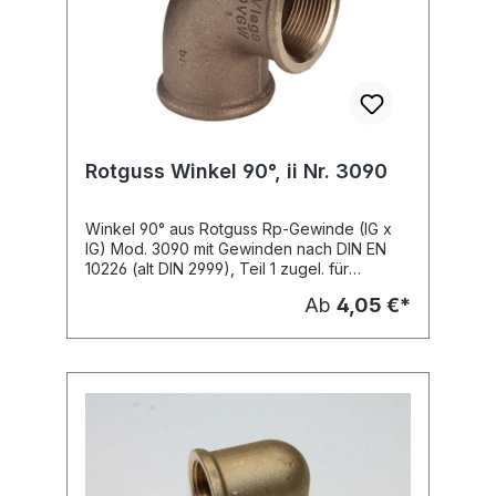
Rotguss Winkel 90°, ii Nr. 3090
Winkel 90° aus Rotguss Rp-Gewinde (IG x
IG) Mod. 3090 mit Gewinden nach DIN EN
10226 (alt DIN 2999), Teil 1 zugel. für
Trinkwasserinstallationen nach DIN 1988 und
Ab
4,05 €*
die Gasinstallation nach TRGI mit DVGW-
Prüfzeichen DV 7401 AO 2957 für Rotguss-
Gewindefittings