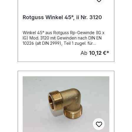
Rotguss Winkel 45°, ii Nr. 3120
Winkel 45° aus Rotguss Rp-Gewinde (IG x
IG) Mod. 3120 mit Gewinden nach DIN EN
10226 (alt DIN 2999), Teil 1 zugel. für
Trinkwasserinstallationen nach DIN 1988 und
Ab
10,12 €*
die Gasinstallation nach TRGI mit DVGW-
Prüfzeichen DV 7401 AO 2957 für Rotguss-
Gewindefittings