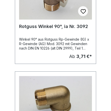
Rotguss Winkel 90°, ia Nr. 3092
Winkel 90° aus Rotguss Rp-Gewinde (IG) x
R-Gewinde (AG) Mod. 3092 mit Gewinden
nach DIN EN 10226 (alt DIN 2999), Teil 1
zugel. für Trinkwasserinstallationen nach DIN
Ab
3,71 €*
1988 und die Gasinstallation nach TRGI mit
DVGW-Prüfzeichen DV 7401 AO 2957 für
Rotguss-Gewindefittings