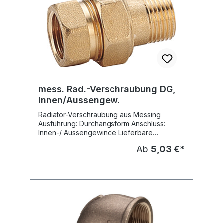
mess. Rad.-Verschraubung DG,
Innen/Aussengew.
Radiator-Verschraubung aus Messing
Ausführung: Durchangsform Anschluss:
Innen-/ Aussengewinde Lieferbare
Dimensionen: DN 10 (3/8") DN 15 (1/2") DN
Ab
5,03 €*
20 (3/4") DN 25 (1")