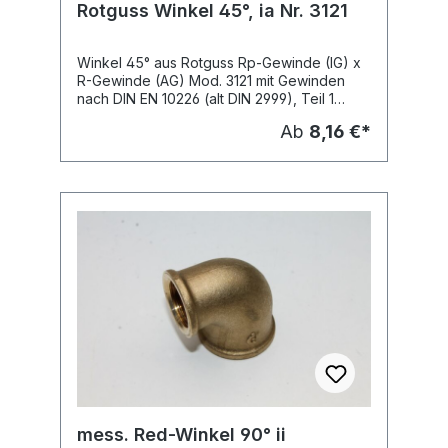
Rotguss Winkel 45°, ia Nr. 3121
Winkel 45° aus Rotguss Rp-Gewinde (IG) x
R-Gewinde (AG) Mod. 3121 mit Gewinden
nach DIN EN 10226 (alt DIN 2999), Teil 1
zugel. für Trinkwasserinstallationen nach DIN
Ab
8,16 €*
1988 und die Gasinstallation nach TRGI mit
DVGW-Prüfzeichen DV 7401 AO 2957 für
Rotguss-Gewindefittings
mess. Red-Winkel 90° ii