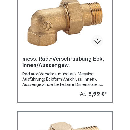
mess. Rad.-Verschraubung Eck,
Innen/Aussengew.
Radiator-Verschraubung aus Messing
Ausführung: Eckform Anschluss: Innen-/
Aussengewinde Lieferbare Dimensionen:
DN 10 (3/8") DN 15 (1/2") DN 20 (3/4") DN
Ab
5,99 €*
25 (1")