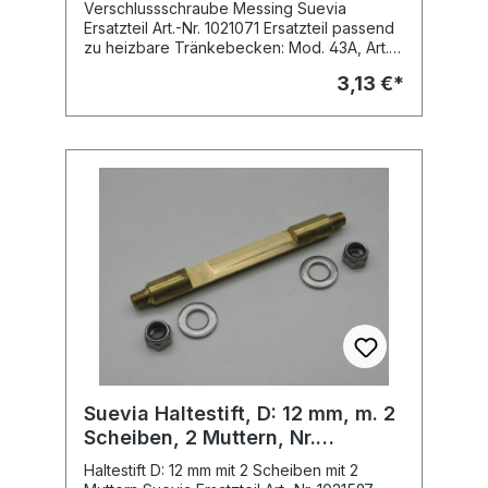
Verschlussschraube Messing Suevia
Ersatzteil Art.-Nr. 1021071 Ersatzteil passend
zu heizbare Tränkebecken: Mod. 43A, Art.-
Nr. 100.0043 (ab Bj. 04.2012) Mod. 43A-
3,13 €*
Sibiria, Art.-Nr. 100.1043 (ab Bj. 04.2012)
Suevia Haltestift, D: 12 mm, m. 2
Scheiben, 2 Muttern, Nr.
102.01597 zu Mod. 41A/41A-
Haltestift D: 12 mm mit 2 Scheiben mit 2
SIBIRIA