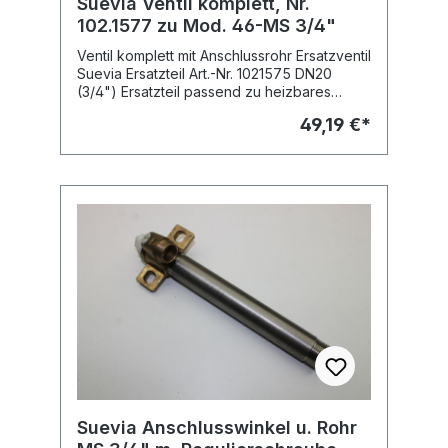
Suevia Ventil komplett, Nr.
102.1577 zu Mod. 46-MS 3/4"
Ventil komplett mit Anschlussrohr Ersatzventil
Suevia Ersatzteil Art.-Nr. 1021575 DN20
(3/4") Ersatzteil passend zu heizbares
Tränkebecken: Mod. 46-MS 3/4", Art.-Nr.
49,19 €*
100.1463
Suevia Anschlusswinkel u. Rohr