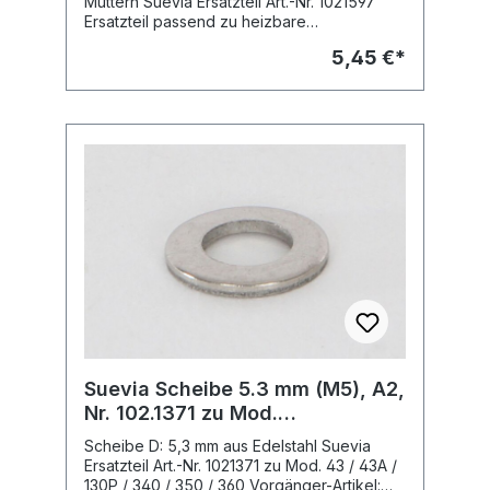
Muttern Suevia Ersatzteil Art.-Nr. 1021597
Ersatzteil passend zu heizbare
Tränkebecken: Mod. 41A, Art.-Nr. 100.0041
5,45 €*
Mod. 41A-Sibiria, Art.-Nr. 100.1041
Vorgänger-Artikel: Suevia Haltestift, D: 12
mm, m. Scheiben u. Splinten, Art.-Nr.
102.0405Hinweis:Der Artikel ist werkseitig
nicht mehr lieferbar.Nachfolge-
Artikel:Suevia Achsenset kompl. zu Mod.
41A, Art.-Nr. 102.1512-1, SUE1021512
Suevia Scheibe 5.3 mm (M5), A2,
Nr. 102.1371 zu Mod.
43/43A/130P/340/350/360
Scheibe D: 5,3 mm aus Edelstahl Suevia
Ersatzteil Art.-Nr. 1021371 zu Mod. 43 / 43A /
130P / 340 / 350 / 360 Vorgänger-Artikel: