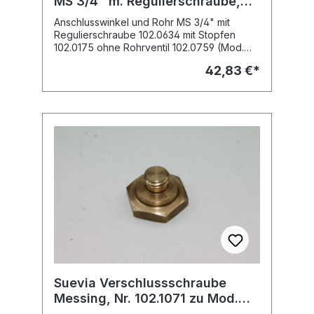
MS 3/4" m. Regulierschraube,
Nr. 102.1578 zu Mod. 46-MS 3/4
Anschlusswinkel und Rohr MS 3/4" mit
Regulierschraube 102.0634 mit Stopfen
102.0175 ohne Rohrventil 102.0759 (Mod.
46) Suevia Ersatzteil Art.-Nr. 1021578
42,83 €*
Ersatzteil passend zu heizbares
Tränkebecken: Mod. 46-MS 3/4", Art.-Nr.
100.1463
Suevia Verschlussschraube
Messing, Nr. 102.1071 zu Mod.
43A