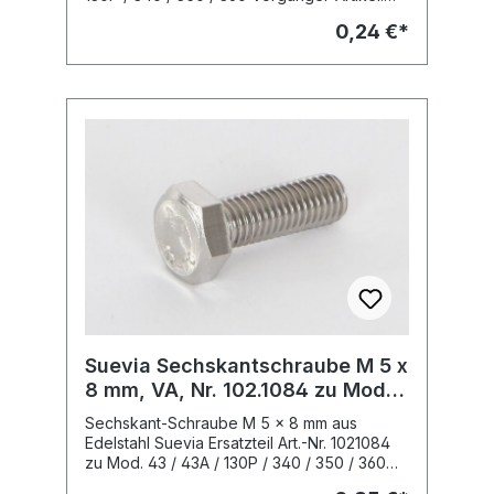
Suevia Scheibe 5.3 mm (M5), Messing, Nr.
0,24 €*
102.0615
Suevia Sechskantschraube M 5 x
8 mm, VA, Nr. 102.1084 zu Mod.
43/43A/130P/340/350/360
Sechskant-Schraube M 5 x 8 mm aus
Edelstahl Suevia Ersatzteil Art.-Nr. 1021084
zu Mod. 43 / 43A / 130P / 340 / 350 / 360
Vorgänger-Artikel: Suevia