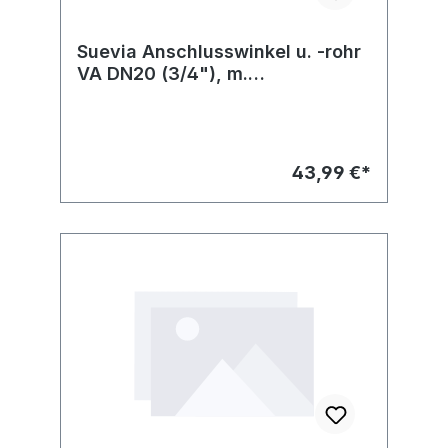
Suevia Anschlusswinkel u. -rohr
VA DN20 (3/4"), m.
Regulierschr., Nr. 102.1128, zu
Mod. 46-VA¾" (ab
43,99 €*