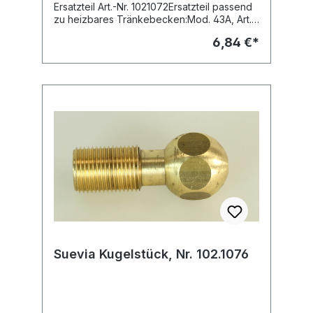
Ersatzteil Art.-Nr. 1021072Ersatzteil passend
zu heizbares Tränkebecken:Mod. 43A, Art.-
Nr. 100.0043 (ab Bj. 04.2012)Mod. 43A-
6,84 €*
Sibiria, Art.-Nr. 100.1043 (ab Bj.
04.2012)Hinweis:Vorgänger-Artikel:- Suevia
Ventil, m. Kolben, Dichtung, Sieb, Nr.
102.0763 zu Mod. 43A (bis Bj. 04.2012)
Suevia Kugelstück, Nr. 102.1076