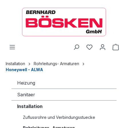
alt springen
Ware
Installation
Rohrleitungs- Armaturen
Honeywell - ALWA
Heizung
Sanitaer
Installation
Zuflussrohre und Verbindungsstuecke
Rohrleitungs- Armaturen