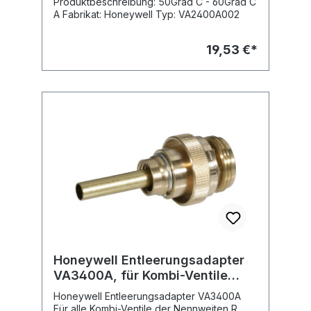
Produktbeschreibung: 50Grad C - 60Grad C
A Fabrikat: Honeywell Typ: VA2400A002
19,53 €*
Honeywell Entleerungsadapter
VA3400A, für Kombi-Ventile
3/8" - 3" A
Honeywell Entleerungsadapter VA3400A
Für alle Kombi-Ventile der Nennweiten R