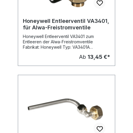
Honeywell Entleerventil VA3401,
für Alwa-Freistromventile
Honeywell Entleerventil VA3401 zum
Entleeren der Alwa-Freistromventile
Fabrikat: Honeywell Typ: VA3401A
Lieferbare Dimensionen: Typ: VA3401A008,
Ab
13,45 €*
passend für Nennweite: DN 15 - 25
VA3401A010, passend für Nennweite: DN 32
- 80