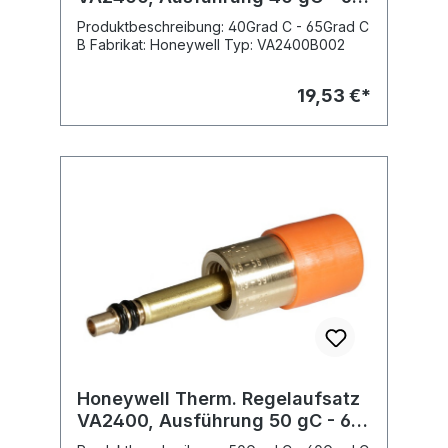
Nennweite: DN 25, G 11/4 Außengewinde
gC B
Produktbeschreibung: 40Grad C - 65Grad C
V1810X0032, Nennweite: DN 32, G 11/2
B Fabrikat: Honeywell Typ: VA2400B002
Außengewinde V1810X0040, Nennweite: DN
40, G 13/4 Außengewinde
19,53 €*
Honeywell Therm. Regelaufsatz
VA2400, Ausführung 50 gC - 60
gC A