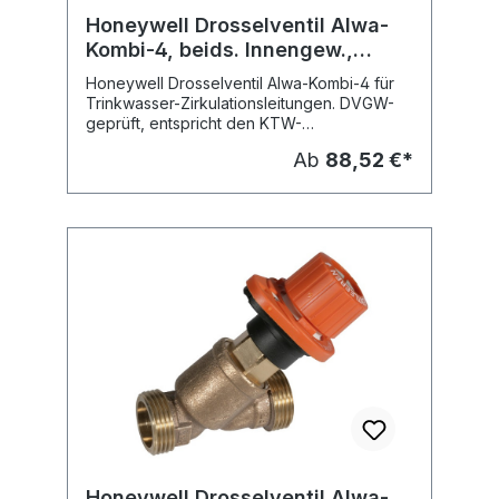
Honeywell Drosselventil Alwa-
Kombi-4, beids. Innengew.,
Rotguss
Honeywell Drosselventil Alwa-Kombi-4 für
Trinkwasser-Zirkulationsleitungen. DVGW-
geprüft, entspricht den KTW-
Anforderungen, für das Einregulieren nach
Ab
88,52 €*
DVGW-Arbeitsblatt W 551 und W 552
Gehäuse und mediumberührte Metallteile
aus Rotguss, Generelle Entleerung mittels
Adapter über das Oberteil, Nachträgliche,
automatische Temperaturregelung, durch
auf das Oberteil montierten thermischen
Regelaufsatz als alwatherm, zur
Bereitstellung einer schnellen thermischen
Desinfektion, Keine Anbauteile am Gehäuse,
Totraumfreies Oberteil mit wartungsfreier
Spindelabdichtung, Betätigungsgewinde
vom Medium getrennt, Kegelabdichtung aus
PTFE, Ausführung: mit Muffengewinde nach
DIN 2999 für Gewinderohr Fabrikat:
Honeywell Typ: V1810Y Lieferbare
Dimensionen: Typ: V1810Y0015, Nennweite:
DN 15, R 1/2 Innengewinde V1810Y0020,
Honeywell Drosselventil Alwa-