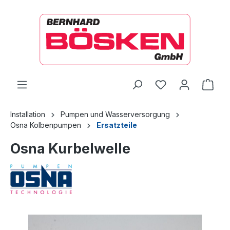
alt springen
Ware
Installation
Pumpen und Wasserversorgung
Osna Kolbenpumpen
Ersatzteile
Osna Kurbelwelle
Bildergalerie überspringen