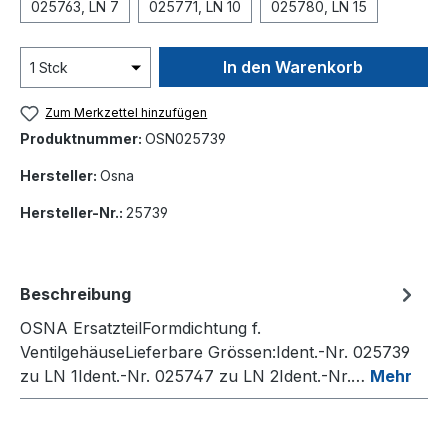
025763, LN 7
025771, LN 10
025780, LN 15
In den Warenkorb
Zum Merkzettel hinzufügen
Produktnummer:
OSN025739
Hersteller:
Osna
Hersteller-Nr.:
25739
Beschreibung
OSNA ErsatzteilFormdichtung f.
VentilgehäuseLieferbare Grössen:Ident.-Nr. 025739
zu LN 1Ident.-Nr. 025747 zu LN 2Ident.-Nr.…
Mehr