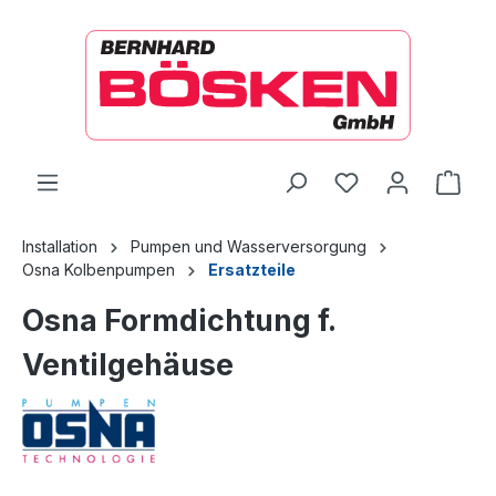
alt springen
Ware
Installation
Pumpen und Wasserversorgung
Osna Kolbenpumpen
Ersatzteile
Osna Formdichtung f.
Ventilgehäuse