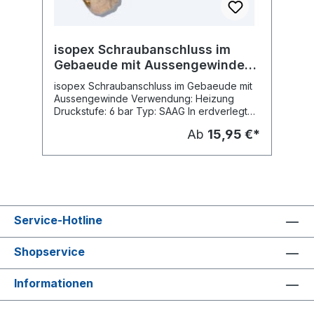
isopex Schraubanschluss im
Gebaeude mit Aussengewinde,
Heizung - 6 bar, Typ SAAG
isopex Schraubanschluss im Gebaeude mit
Aussengewinde Verwendung: Heizung
Druckstufe: 6 bar Typ: SAAG In erdverlegten
Abschnitten sowie in der
Ab
15,95 €*
Heizungsinstallation (6 bar) sollten generell
Pressfittings eingesetzt werden. An
zugänglichen Materialübergängen in
Gebäuden oder Schächten sowie im
Sanitärbereich (10 bar) können auch
schraubbare Verbindungen Verwendung
finden. Wir können Ihnen auf Anfrage die
Service-Hotline
Montage von Pressverbindungen anbieten.
Shopservice
Informationen