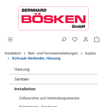
alt springen
Ware
Installation
Nah- und Fernwaermeleitungen
Isoplus
Schraub-Verbinder, Heizung
Heizung
Sanitaer
Installation
Zuflussrohre und Verbindungsstuecke
Rohrleitungs- Armaturen