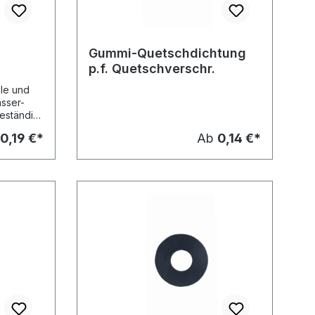
Gummi-Quetschdichtung
p.f. Quetschverschr.
ile und
asser-
eständig
pricht
0,19 €*
Ab
0,14 €*
es
arbe: