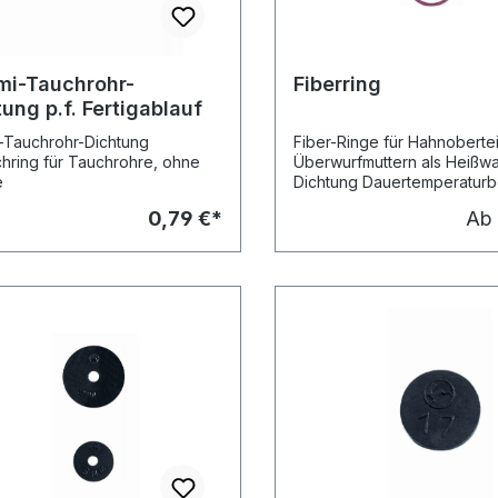
0 Stck.) DN 50 (2") 60 x 78 x
(VPE 1 Stck.)
i-Tauchrohr-
Fiberring
ung p.f. Fertigablauf
Tauchrohr-Dichtung
Fiber-Ringe für Hahnoberte
hring für Tauchrohre, ohne
Überwurfmuttern als Heißw
e
Dichtung Dauertemperaturb
bis +90 °C Die Qualität ents
0,79 €*
Ab
den KTW-Empfehlungen d
Bundesgesundheitsamtes F
rotbraun (VPE 10 Stck.)