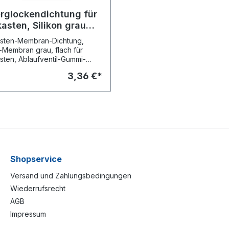
rglockendichtung für
asten, Silikon grau
2x3mm, OHA-Nr. 7296
sten-Membran-Dichtung,
n-Membran grau, flach für
sten, Ablaufventil-Gummi-
an (Heberglockendichtung)
3,36 €*
atten Oberflächen Durchmesser
: 63 mm Durchmesser innen:
Stärke: 3 mm Farbe: grau
d für Modelle: Geberit ® ab
1975 und 130.000 Ref.-Nr.
.00.1
Shopservice
Versand und Zahlungsbedingungen
Wiederrufsrecht
AGB
Impressum