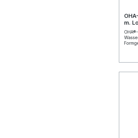
OHA-
m. L
OHA®-O
Wasser
Formge
Die Di
Kaltwa
Temper
ca. 90
Größen
Groess
Nr. 35
15 x 4
x 4.5 
mm, OH
OHA-Nr