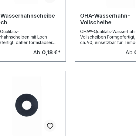
Wasserhahnscheibe
OHA-Wasserhahn-
och
Vollscheibe
ualitäts-
OHA®-Qualitäts-Wasserhah
hahnscheiben mit Loch
Vollscheiben Formgefertigt
fertigt, daher formstabiler.
ca. 90, einsetzbar für Temp
chtung für Heiß- und
bis +100 °C, passend für Ve
Ab
0,18 €*
Ab
sser, einsetzbar für
mit Fassung an Hähnen mit
aturen bis +100 °C, Shore A
nichtsteigender Spindel. mit
 mit eingeprägtem
Größenstempel in mm, Die Q
stempel in mm Lieferbare
der OHA®-Scheiben entspri
en: Da: 13 x 5 x 4 mm, OHA-
Empfehlungen XXI der BFR 
13 14 x 4 x 4 mm, OHA-Nr. 3514
Kategorie 4 Lieferbare Gro
 x 4.5 mm, OHA-Nr. 3515 16 x 4
x 4 mm, OHA-Nr. 3613 (VPE 1
mm, OHA-Nr. 3516 17 x 4 x 4.5
16 x 4 mm, OHA-Nr. 3616 (V
A-Nr. 3517 25 x 4 x 4.5 mm,
Stck.) 17 x 4 mm, OHA-Nr. 
. 3524 (VPE 10 Stck.)
10 Stck.)