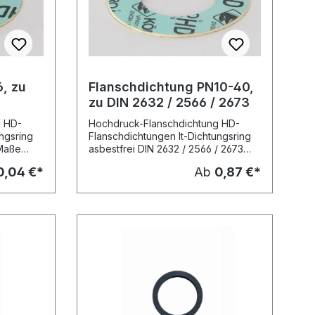
, zu
Flanschdichtung PN10-40,
zu DIN 2632 / 2566 / 2673
g HD-
Hochdruck-Flanschdichtung HD-
ngsring
Flanschdichtungen It-Dichtungsring
 Maße
asbestfrei DIN 2632 / 2566 / 2673
Maße nach EN 1514-1 2 mm stark
0,04 €*
Ab
0,87 €*
 DVGW,
Zulassungen: KTW, W270, DVGW,
01, SVGW
HTB, TA-Luft, WRAS, VP-401, SVGW