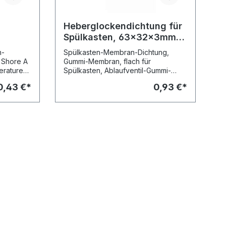
Heberglockendichtung für
Spülkasten, 63x32x3mm,
OHA-Nr. 7355
n-
Spülkasten-Membran-Dichtung,
, Shore A
Gummi-Membran, flach für
eraturen
Spülkasten, Ablaufventil-Gummi-
ntilkegel
Membran (Heberglockendichtung)
0,43 €*
0,93 €*
mit glatten Oberflächen Durchmesser
aussen: 63 mm Durchmesser innen:
ualität
32 mm Stärke: 3 mm Farbe: schwarz
cht den
passend für Modelle: Geberit ®
für
10000, 20000 + 27000
essen: 13
0 Stck.)
PE 10
3617 (VPE