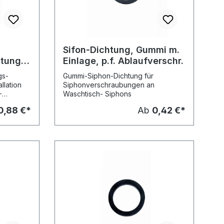
Sifon-Dichtung, Gummi m.
tung,
Einlage, p.f. Ablaufverschr.
gs-
Gummi-Siphon-Dichtung für
llation
Siphonverschraubungen an
-
Waschtisch- Siphons
al Gummi
0,88 €*
Ab
0,42 €*
dgas,
n
 bis +80
re
44 x 3
/4") 42 x
DN 40
A-Nr. 8647
 OHA-Nr.