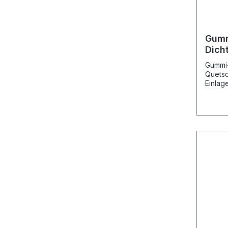
(VPE 1
2 mm, 
Gumm
Dicht
Gummi-
Quetsc
Einlag