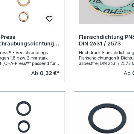
Press
Flanschdichtung PN6
chraubungsdichtung f.
DIN 2631 / 2573
d. Rohrverschr.
ress® - Verschraubungs-
Hochdruck-Flanschdichtun
ngen 1,8 bzw. 2 mm stark
Flanschdichtungen It-Dichtu
ät „OHA-Press®“ passend für
asbestfrei DIN 2631 / 2573
ichtende
nach EN 1514-1 2 mm stark
Ab
0,32 €*
Ab
rschraubungen Lieferbare
Zulassungen: KTW, W270,
en: DN 08 (1/4") 17 x 24 x 1.8
HTB, TA-Luft, WRAS, VP-4
PE 10 Stck.) DN 10 (3/8") 19 x
.8 mm, (VPE 10 Stck.) DN 15
klein, 21 x 30 x 1.8 mm, (VPE 10
 DN 15 (1/2") gross, 24 x 34 x
, (VPE 10 Stck.) DN 20 (3/4")
8 x 1.8 mm, (VPE 10 Stck.) DN
) 32 x 44 x 1.8 mm, (VPE 10
 DN 32 (11/4") 42 x 55 x 2 mm,
0 Stck.) DN 40 (11/2") 46 x 62
, (VPE 1 Stck.) DN 50 (2") 60