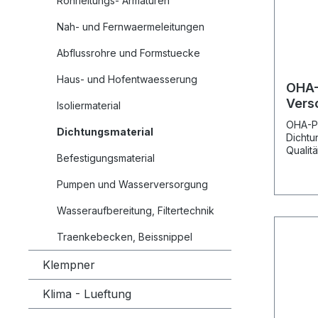
Rohrleitungs- Armaturen
Nah- und Fernwaermeleitungen
Abflussrohre und Formstuecke
Haus- und Hofentwaesserung
OHA-
Vers
Isoliermaterial
flach
OHA-P
Dichtungsmaterial
Dichtu
Qualit
Befestigungsmaterial
flachd
Rohrve
Pumpen und Wasserversorgung
Groess
mm, (V
Wasseraufbereitung, Filtertechnik
27 x 1
(1/2") 
Traenkebecken, Beissnippel
Stck.)
1.8 mm
Klempner
27 x 3
25 (1"
Stck.)
Klima - Lueftung
(VPE 1
x 2 mm