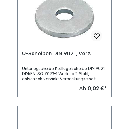
U-Scheiben DIN 9021, verz.
Unterlegscheibe Kotflügelscheibe DIN 9021
DIN/EN ISO 7093-1 Werkstoff: Stahl,
galvanisch verzinkt Verpackungseiheit:
Grösse Di Da S M mm mm mm 3 3,2 9 0,8 4
Ab
0,02 €*
4,3 12 1 5 5,3 15 1,2 6 6,4 18 1,6 8 8,4 24 2 10
10,5 30 2,5 12 13 37 3 16 17 50 3