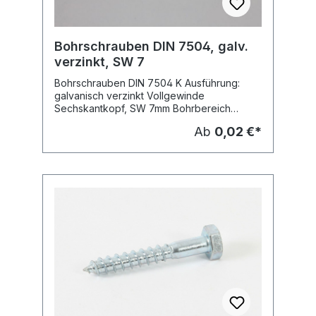
Bohrschrauben DIN 7504, galv.
verzinkt, SW 7
Bohrschrauben DIN 7504 K Ausführung:
galvanisch verzinkt Vollgewinde
Sechskantkopf, SW 7mm Bohrbereich
Blechdicke: von 1,75 - 3,0 mm Preis: pro
Ab
0,02 €*
Stück Abnahme: nur in
Verpackungseinheiten Lieferbare Grössen:
Abmessung: 4.2 x 13 mm Abmessung: 4.2 x
16 mm Abmessung: 4.2 x 19 mm
Vergleisartikel: Tyco DIN7504K, 4.2 x 13 mm
Art.-Nr. 750454213 Tyco DIN7504K, 4.2 x 16
mm Art.-Nr. 750454216 Tyco DIN7504K, 4.2
x 19 mm Art.-Nr. 750454219