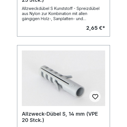
Allzweckdübel S Kunststoff - Spreizdübel
aus Nylon zur Kombination mit allen
gängigen Holz-, Sanplatten- und
Blechschrauben Geeignet für - Beton -
2,65 €*
Vollziegel - Vollstein aus Leichtbeton -
Naturstein mit dichtem Gefüge - Kalksand -
Vollstein - Hohldecken aus Ziegel, Beton
o.ä.
Allzweck-Dübel S, 14 mm (VPE
20 Stck.)