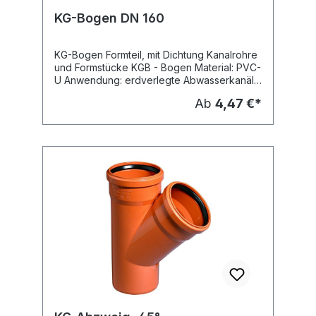
KG-Bogen DN 160
KG-Bogen Formteil, mit Dichtung Kanalrohre
und Formstücke KGB - Bogen Material: PVC-
U Anwendung: erdverlegte Abwasserkanäle
und Leitungen - Schmutzwasserleitung -
Ab
4,47 €*
Regenwasserleitung Dichtung: eingelegte
SBR-Dichtung nach DIN EN 681 Farbe:
orangebraun (RAL 8023) Hersteller:
Ostendorf