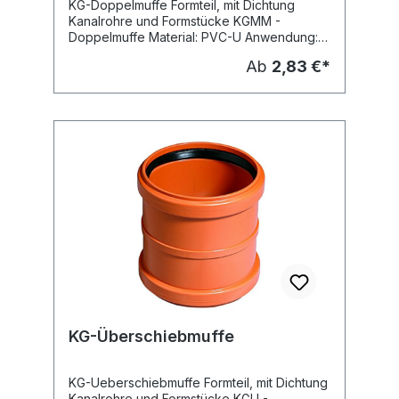
KG-Doppelmuffe Formteil, mit Dichtung
Kanalrohre und Formstücke KGMM -
Doppelmuffe Material: PVC-U Anwendung:
erdverlegte Abwasserkanäle und Leitungen
Ab
2,83 €*
- Schmutzwasserleitung -
Regenwasserleitung Dichtung: eingelegte
SBR-Dichtung nach DIN EN 681 Farbe:
orangebraun (RAL 8023) Hersteller:
Ostendorf
KG-Überschiebmuffe
KG-Ueberschiebmuffe Formteil, mit Dichtung
Kanalrohre und Formstücke KGU -