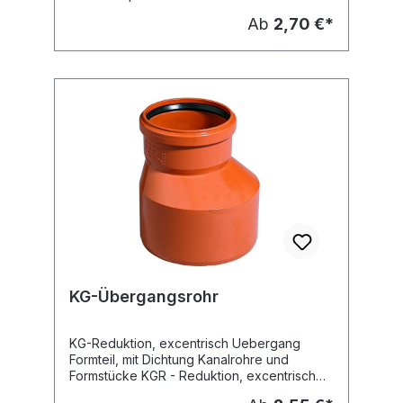
erdverlegte Abwasserkanäle und Leitungen
Ab
2,70 €*
- Schmutzwasserleitung -
Regenwasserleitung Dichtung: eingelegte
SBR-Dichtung nach DIN EN 681 Farbe:
orangebraun (RAL 8023) Hersteller:
Ostendorf
KG-Übergangsrohr
KG-Reduktion, excentrisch Uebergang
Formteil, mit Dichtung Kanalrohre und
Formstücke KGR - Reduktion, excentrisch
Material: PVC-U Anwendung: erdverlegte