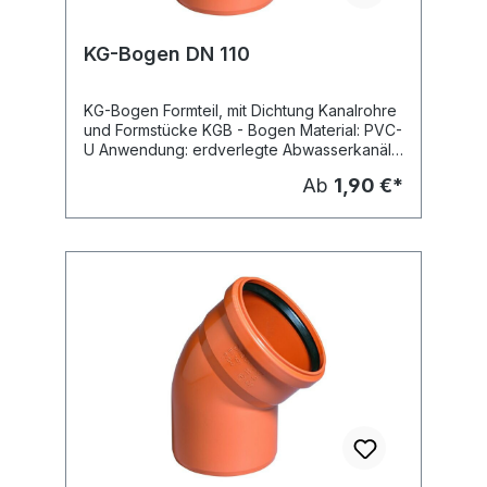
KG-Bogen DN 110
KG-Bogen Formteil, mit Dichtung Kanalrohre
und Formstücke KGB - Bogen Material: PVC-
U Anwendung: erdverlegte Abwasserkanäle
und Leitungen - Schmutzwasserleitung -
Ab
1,90 €*
Regenwasserleitung Dichtung: eingelegte
SBR-Dichtung nach DIN EN 681 Farbe:
orangebraun (RAL 8023) Hersteller:
Ostendorf