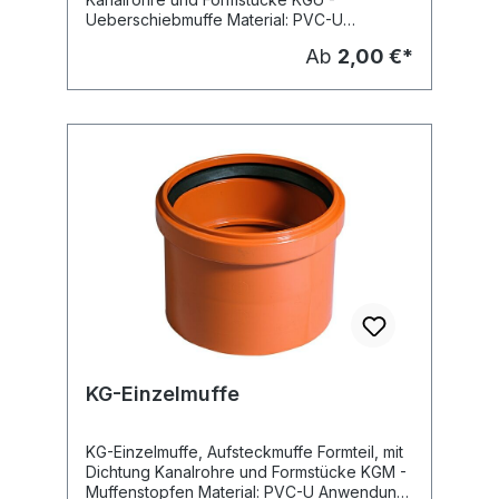
Ueberschiebmuffe Material: PVC-U
Anwendung: erdverlegte Abwasserkanäle
Ab
2,00 €*
und Leitungen - Schmutzwasserleitung -
Regenwasserleitung Dichtung: eingelegte
SBR-Dichtung nach DIN EN 681 Farbe:
orangebraun (RAL 8023) Hersteller:
Ostendorf
KG-Einzelmuffe
KG-Einzelmuffe, Aufsteckmuffe Formteil, mit
Dichtung Kanalrohre und Formstücke KGM -
Muffenstopfen Material: PVC-U Anwendung: