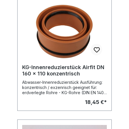
KG-Innenreduzierstück Airfit DN
160 x 110 konzentrisch
Abwasser-Innenreduzierstück Ausführung:
konzentrisch / exzenrisch geeignet für:
erdverlegte Rohre - KG-Rohre (DIN EN 1401-
1) geprüft und zugelassen vom DIBt, Zul.-Nr.
18,45 €*
Z-42.1-366 Brandverhalten geprüft nach: -
DIN 4102-B2 - EN 13501-1-E - EN 11925-2
Fabr.: Airfit