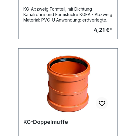
KG-Abzweig Formteil, mit Dichtung
Kanalrohre und Formstücke KGEA - Abzweig
Material: PVC-U Anwendung: erdverlegte
Abwasserkanäle und Leitungen -
4,21 €*
Schmutzwasserleitung -
Regenwasserleitung Dichtung: eingelegte
SBR-Dichtung nach DIN EN 681 Farbe:
orangebraun (RAL 8023) Hersteller:
Ostendorf
KG-Doppelmuffe