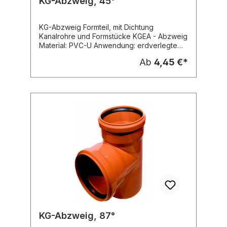
KG-Abzweig, 45°
KG-Abzweig Formteil, mit Dichtung
Kanalrohre und Formstücke KGEA - Abzweig
Material: PVC-U Anwendung: erdverlegte
Abwasserkanäle und Leitungen -
Ab
4,45 €*
Schmutzwasserleitung -
Regenwasserleitung Dichtung: eingelegte
SBR-Dichtung nach DIN EN 681 Farbe:
orangebraun (RAL 8023) Hersteller:
Ostendorf
KG-Abzweig, 87°