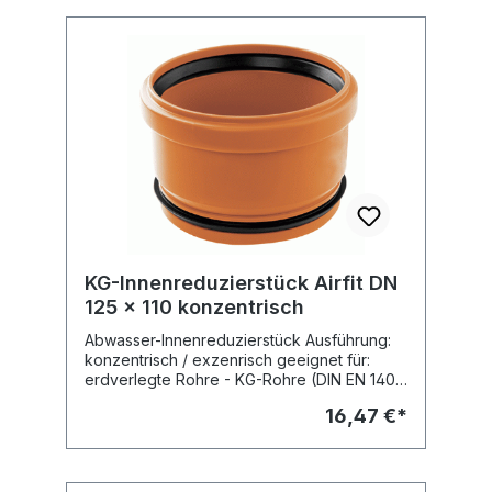
KG-Innenreduzierstück Airfit DN
125 x 110 konzentrisch
Abwasser-Innenreduzierstück Ausführung:
konzentrisch / exzenrisch geeignet für:
erdverlegte Rohre - KG-Rohre (DIN EN 1401-
1) geprüft und zugelassen vom DIBt, Zul.-Nr.
16,47 €*
Z-42.1-366 Brandverhalten geprüft nach: -
DIN 4102-B2 - EN 13501-1-E - EN 11925-2
Fabr.: Airfit