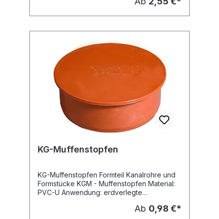
Ab
2,55 €*
Abwasserkanäle und Leitungen -
Schmutzwasserleitung -
Regenwasserleitung Dichtung: eingelegte
SBR-Dichtung nach DIN EN 681 Farbe:
orangebraun (RAL 8023) Hersteller:
Ostendorf
KG-Muffenstopfen
KG-Muffenstopfen Formteil Kanalrohre und
Formstücke KGM - Muffenstopfen Material:
PVC-U Anwendung: erdverlegte
Abwasserkanäle und Leitungen -
Ab
0,98 €*
Schmutzwasserleitung -
Regenwasserleitung Farbe: orangebraun