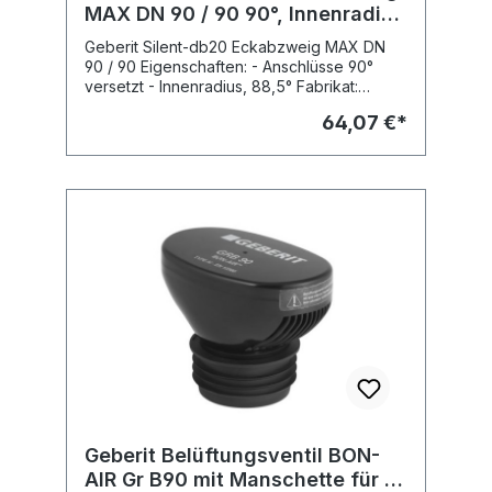
MAX DN 90 / 90 90°, Innenradius
88,5°
Geberit Silent-db20 Eckabzweig MAX DN
90 / 90 Eigenschaften: - Anschlüsse 90°
versetzt - Innenradius, 88,5° Fabrikat:
Geberit Typ : Silent-db20 Art.Nr :
64,07 €*
308.083.14.1
Geberit Belüftungsventil BON-
AIR Gr B90 mit Manschette für d