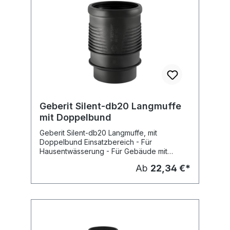
Geberit Silent-db20 Langmuffe
mit Doppelbund
Geberit Silent-db20 Langmuffe, mit
Doppelbund Einsatzbereich - Für
Hausentwässerung - Für Gebäude mit
erhöhten Schallschutzanforderungen - Für
Ab
22,34 €*
waagrechte und senkrechte Montage - Zur
Kompensation von Materialausdehnungen -
Zur Verwendung bei Temperaturdifferenzen
von -10 bis +60GC - Zur Kombination mit
kraftschlüssigen Rohrverbindungen
Lieferumfang - LippendichtungEPDM -
SchutzdeckelPE-LD Fabrikat: Geberit Typ :