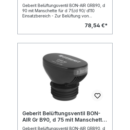
110 Silent-db20
Geberit Belüftungsventil BON-AIR GRB90, d
90 mit Manschette für d 75/d 90/ d110
Einsatzbereich - Zur Belüftung von
Abwasserleitungen - Zum Einbau in
78,54 €*
Schwerkraft- Entwässerungsanlagen
Eigenschaften - Wärmedämmung in
Gehäuse integriert - Rohrbelüfter Typ A I
nach DIN EN 12380 Lieferumfang -
Anschlussmanschette Fabrikat: Geberit
Geberit Belüftungsventil BON-
AIR Gr B90, d 75 mit Manschette
für d 75/110 PP PE
Geberit Belüftungsventil BON-AIR GRB90, d