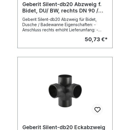
Geberit Silent-db20 Abzweig f.
Bidet, DU/ BW, rechts DN 90 /
56, m. Gummidicht. d 50/32
Geberit Silent-db20 Abzweig für Bidet,
Dusche / Badewanne Eigenschaften: -
Anschluss rechts erhöht Lieferumfang: -
Steckdichtung EPDM für Anschluss Bidet, di
50,73 €*
32mm Fabrikat: Geberit Typ : Silent-db20
Geberit Silent-db20 Eckabzweig