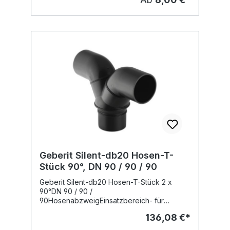
Geberit Silent-db20 Hosen-T-
Stück 90°, DN 90 / 90 / 90
Geberit Silent-db20 Hosen-T-Stück 2 x
90°DN 90 / 90 /
90HosenabzweigEinsatzbereich- für
senkrechten EinbauFabrikat: GeberitTyp :
136,08 €*
Silent-db20Art.Nr : 308.480.14.1