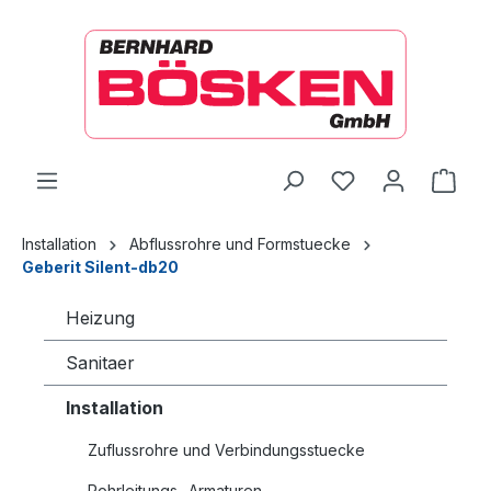
alt springen
Ware
Installation
Abflussrohre und Formstuecke
Geberit Silent-db20
Heizung
Sanitaer
Installation
Zuflussrohre und Verbindungsstuecke
Rohrleitungs- Armaturen