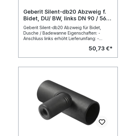
Geberit Silent-db20 Abzweig f.
Bidet, DU/ BW, links DN 90 / 56,
m. Gummidicht. d 50/32
Geberit Silent-db20 Abzweig für Bidet,
Dusche / Badewanne Eigenschaften: -
Anschluss links erhöht Lieferumfang: -
Steckdichtung EPDM für Anschluss Bidet, di
50,73 €*
32mm Fabrikat: Geberit Typ : Silent-db20