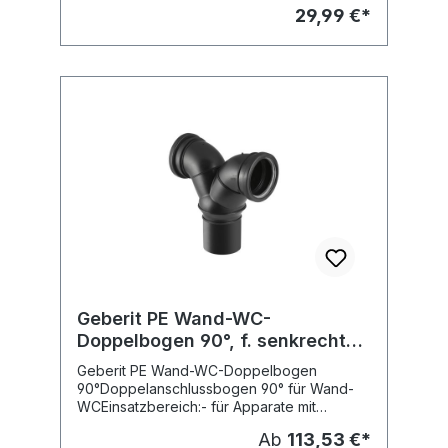
Verbindung mit Silent-db20 Verbinder oder
29,99 €*
Elektro-Schweißmuffe Fabrikat: Geberit Typ
: Silent-db20 Artikelnr. 315.005.14.1
Geberit PE Wand-WC-
Doppelbogen 90°, f. senkrechte
Montage
Geberit PE Wand-WC-Doppelbogen
90°Doppelanschlussbogen 90° für Wand-
WCEinsatzbereich:- für Apparate mit
waagrechtem Abgang- für senkrechte
Ab
113,53 €*
MontageLieferumfang:- Lippendichtungen