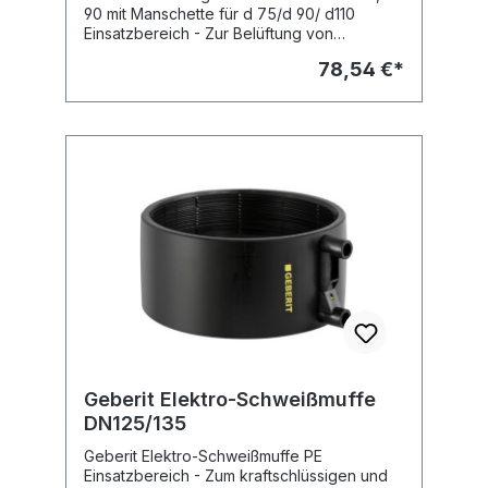
90 mit Manschette für d 75/d 90/ d110
Einsatzbereich - Zur Belüftung von
Abwasserleitungen - Zum Einbau in
78,54 €*
Schwerkraft- Entwässerungsanlagen
Eigenschaften - Wärmedämmung in
Gehäuse integriert - Rohrbelüfter Typ A I
nach DIN EN 12380 Lieferumfang -
Anschlussmanschette Fabrikat: Geberit
Geberit Elektro-Schweißmuffe
DN125/135
Geberit Elektro-Schweißmuffe PE
Einsatzbereich - Zum kraftschlüssigen und