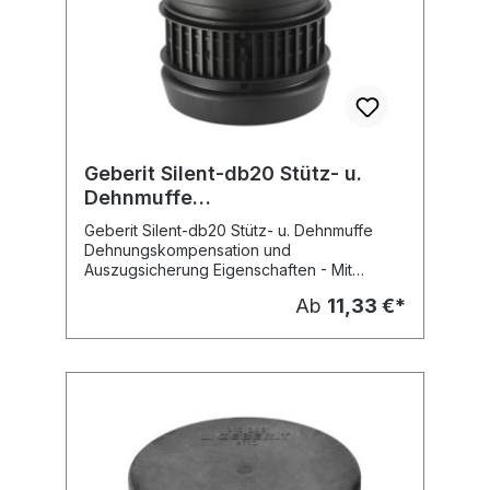
Geberit Silent-db20 Stütz- u.
Dehnmuffe
Dehnungskompensation u.
Geberit Silent-db20 Stütz- u. Dehnmuffe
Auszugsicherung
Dehnungskompensation und
Auszugsicherung Eigenschaften - Mit
Dehnungskompensation und
Ab
11,33 €*
Auszugsicherung Lieferumfang -
LippendichtungEPDM - Kralle
Chromnickelstahl Fabrikat: Geberit Typ :
Silent-db20