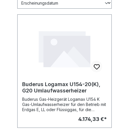
Buderus Logamax U154-20(K),
G20 Umlaufwasserheizer
Buderus Gas-Heizgerät Logamax U154 K
Gas-Umlaufwasserheizer für den Betrieb mit
Erdgas E, LL oder Flüssiggas, für die
Raumbeheizung und Warmwasserberei-
4.174,33 €*
tung über einen integrierten Platten-
wärmetauscher für den Warmwasserbetrieb