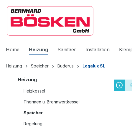
springen
Zur Hauptnavigation springen
Home
Heizung
Sanitaer
Installation
Klem
Heizung
Speicher
Buderus
Logalux SL
Heizung
K
Heizkessel
Thermen u. Brennwertkessel
Speicher
Regelung