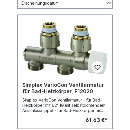
Simplex VarioCon Ventilarmatur
für Bad-Heizkörper, F12020
Simplex VarioCon Ventilarmatur - für Bad-
Heizkörper mit 1/2" IG mit selbstdichtendem
Anschlussnippel - für Bad-Heizkörper mit
3/4" AG mit Konusteil VarioCon Ventilarmatur
61,63 €*
- die optimale Lösung für die Anbindung von
Bad- und Designheizkörpern - Armatur