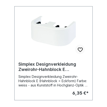
Simplex Designverkleidung
Zweirohr-Hahnblock E
(Eckform), weiss, F10094
Simplex Designverkleidung Zweirohr-
Hahnblock E (Hahnblock = Eckform) Farbe:
weiss - aus Kunststoff in Hochglanz-Optik -
für Zweirohr-Hahnblöcke mit 50 mm
6,35 €*
Achsabstand Art.-Nr.: F10094