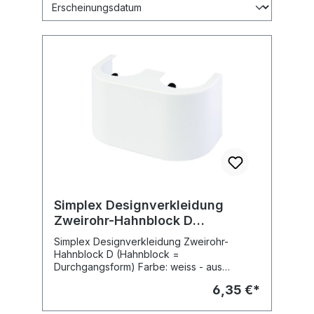
Simplex Designverkleidung
Zweirohr-Hahnblock D
(Durchgangsform) weiss,
Simplex Designverkleidung Zweirohr-
F10093
Hahnblock D (Hahnblock =
Durchgangsform) Farbe: weiss - aus
Kunststoff in Hochglanz-Optik - für
6,35 €*
Zweirohr-Hahnblöcke mit 50 mm
Achsabstand Art.-Nr.: F10093