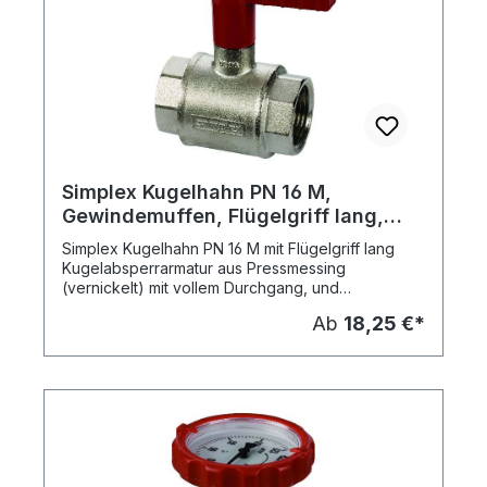
Simplex Kugelhahn PN 16 M,
Gewindemuffen, Flügelgriff lang,
vern.
Simplex Kugelhahn PN 16 M mit Flügelgriff lang
Kugelabsperrarmatur aus Pressmessing
(vernickelt) mit vollem Durchgang, und
verlängertem Flügelgriff aus Metall, rot
Ab
18,25 €*
beschichtet - Muffenausführung mit beidseitigem
Innengewinde - für horizontalen und vertikalen
Einbau - Kugel hartverchromt in Teflon gelagert -
Betätigungsspindel mit doppelter O-Ring-Dichtung
- Entsprechend der Wärmeschutzverordnung
verlängerter Griff für Isolierung, aus Metall mit
verdecktem Anschlag, - mit spezieller Hohlspindel
für wahlweise Einbau von Flügel- oder
Thermometergriff, - die Griffe können ohne