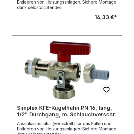
Entleeren von Heizungsanlagen. Sichere Montage
dank selbstdichtender
Gewindeeinschneiddichtung. Exakte, axiale
14,33 €*
Positionierung mittels Kontermutter.
Positionsgenaue Führung der Blindkappe durch
Edelstahl-Schwenkbügel, dadurch kein Abreißen
einer Kette oder Schlaufe. Flügelgriff leicht
abziehbar gegen unbefugtes Betätigen.
Versteckte Betätigungsmöglichkeit durch die
Blindkappe, die als Handrad dient. Einsatzbereich:
Warmwasser-Heizungsanlagen, max. Druck: 10
bar, max. Temp. 110 Grad C Dauertemperatur, 130
Grad C kurzzeitig.
Simplex KFE-Kugelhahn PN 16, lang,
1/2" Durchgang, m. Schlauchverschr.
Anschlussarmatur (vernickelt) für das Füllen und
Entleeren von Heizungsanlagen. Sichere Montage