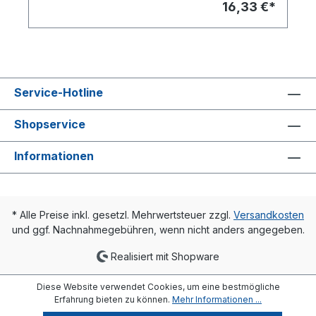
16,33 €*
Positionierung mittels Kontermutter.
Positionsgenaue Führung der Blindkappe durch
Edelstahl-Schwenkbügel Flügelgriff leicht
abziehbar Versteckte Betätigungsmöglichkeit
durch die Blindkappe, die als Handrad dient.
Einsatzbereich: Trinkwasser max. Druck: 16 bar
max. Temp. 95 Grad C Fabr. Simplex
Service-Hotline
Shopservice
Informationen
* Alle Preise inkl. gesetzl. Mehrwertsteuer zzgl.
Versandkosten
und ggf. Nachnahmegebühren, wenn nicht anders angegeben.
Realisiert mit Shopware
Diese Website verwendet Cookies, um eine bestmögliche
Erfahrung bieten zu können.
Mehr Informationen ...