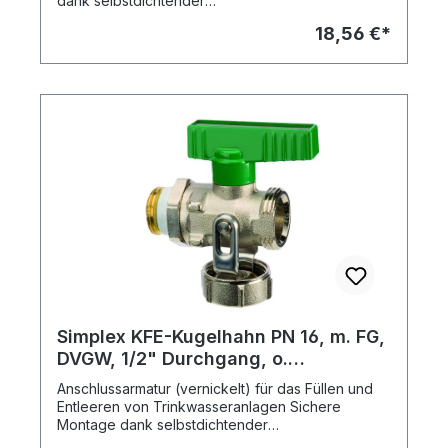
dank selbstdichtender
Gewindeeinschneiddichtung. Exakte, axiale
18,56 €*
Positionierung mittels Kontermutter.
Positionsgenaue Führung der Blindkappe durch
Edelstahl-Schwenkbügel, dadurch kein Abreißen
einer Kette oder Schlaufe. Flügelgriff leicht
abziehbar gegen unbefugtes Betätigen.
Versteckte Betätigungsmöglichkeit durch die
Blindkappe, die als Handrad dient. Einsatzbereich:
Warmwasser-Heizungsanlagen, max. Druck: 10
bar, max. Temp. 110 Grad C Dauertemperatur, 130
Grad C kurzzeitig.
Simplex KFE-Kugelhahn PN 16, m. FG,
DVGW, 1/2" Durchgang, o.
Schlauchverschr.
Anschlussarmatur (vernickelt) für das Füllen und
Entleeren von Trinkwasseranlagen Sichere
Montage dank selbstdichtender
Gewindeeinschneiddichtung. Exakte, axiale