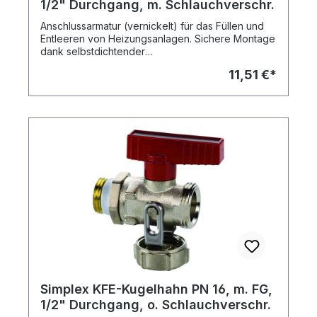
1/2" Durchgang, m. Schlauchverschr.
Anschlussarmatur (vernickelt) für das Füllen und
Entleeren von Heizungsanlagen. Sichere Montage
dank selbstdichtender
Gewindeeinschneiddichtung. Exakte, axiale
11,51 €*
Positionierung mittels Kontermutter.
Positionsgenaue Führung der Blindkappe durch
Edelstahl-Schwenkbügel, dadurch kein Abreißen
einer Kette oder Schlaufe. Flügelgriff leicht
abziehbar gegen unbefugtes Betätigen.
Versteckte Betätigungsmöglichkeit durch die
Blindkappe, die als Handrad dient. Einsatzbereich:
Warmwasser-Heizungsanlagen, max. Druck: 10
bar, max. Temp. 110 Grad C Dauertemperatur, 130
Grad C kurzzeitig.
Simplex KFE-Kugelhahn PN 16, m. FG,
1/2" Durchgang, o. Schlauchverschr.