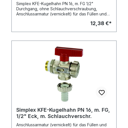
Simplex KFE-Kugelhahn PN 16, m. FG 1/2"
Durchgang, ohne Schlauchverschraubung,
Anschlussarmatur (vernickelt) für das Füllen und
Entleeren von Heizungsanlagen, Sichere Montage
12,38 €*
dank selbstdichtender
Gewindeeinschneiddichtung, Exakte, axiale
Positionierung mittels Kontermutter,
Positionsgenaue Führung der Blindkappe durch
Edelstahl-Schwenkbügel, dadurch kein Abreißen
einer Kette oder Schlaufe. Flügelgriff leicht
abziehbar gegen unbefugtes Betätigen,
Versteckte Betätigungsmöglichkeit durch die
Blindkappe, die als Handrad dient, Einsatzbereich:
Warmwasser-Heizungsanlagen, max. Druck: 10
bar, max. Temp.: 110 Grad C Dauertemperatur, 130
Grad C kurzzeitig
Simplex KFE-Kugelhahn PN 16, m. FG,
1/2" Eck, m. Schlauchverschr.
Anschlussarmatur (vernickelt) für das Füllen und