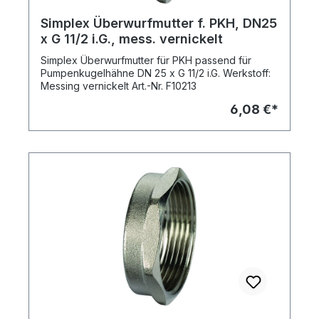
mit spezieller Hohlspindel für wahlweise Einbau
von Flügel- oder Thermometergriff, - die Griffe
Simplex Überwurfmutter f. PKH, DN25
können ohne Hilfswerkzeug von der Armatur
x G 11/2 i.G., mess. vernickelt
abgezogen und aufgesetzt werden,
Einsatzbereich: Warmwasser-Heizungsanlagen
Simplex Überwurfmutter für PKH passend für
und Solaranlagen Technische Daten: max. Druck:
Pumpenkugelhähne DN 25 x G 11/2 i.G. Werkstoff:
10 bar max. Temperatur: 110 Grad C,
Messing vernickelt Art.-Nr. F10213
Dauertemperatur 130 Grad C, kurzzeitig Lieferbare
Ausführungen: DN 25 (1"), Art.-Nr. F10135 DN 32
6,08 €*
(11/4"), Art.-Nr. F10136