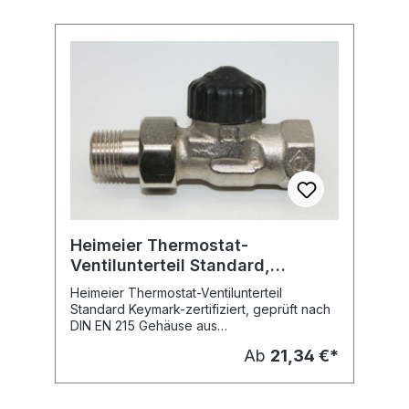
äußerer O-Ring ohne Entleeren der Anlage
auswechselbar - zul. Betriebstemperatur TB
120 Grd. C - zul. Betriebsüberdruck PB 10
bar Niederdruckdampf 110 Grd. C / 0,5 bar
Fabrikat: Heimeier Typ: Standard Material:
Rotguss vernickelt Ausführung: Eckform
Heimeier Thermostat-
Ventilunterteil Standard,
Durchgang, vern.
Heimeier Thermostat-Ventilunterteil
Standard Keymark-zertifiziert, geprüft nach
DIN EN 215 Gehäuse aus
korrosionsbeständigem, entzinkungsfreiem
Ab
21,34 €*
Rotguss mit Niro-Stahlspindel und doppelter
O-Ring-Abdichtung Thermostat-Oberteil und
äußerer O-Ring ohne Entleeren der Anlage
auswechselbar - zul. Betriebstemperatur TB