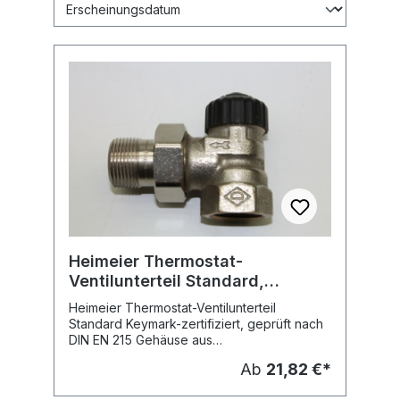
Heimeier Thermostat-
Ventilunterteil Standard,
Eckform, vern.
Heimeier Thermostat-Ventilunterteil
Standard Keymark-zertifiziert, geprüft nach
DIN EN 215 Gehäuse aus
korrosionsbeständigem, entzinkungsfreiem
Ab
21,82 €*
Rotguss mit Niro-Stahlspindel und doppelter
O-Ring-Abdichtung Thermostat-Oberteil und