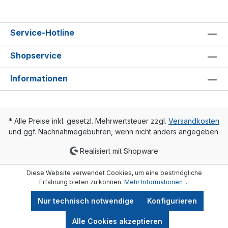
120 Grd. C - zul. Betriebsüberdruck PB 10
bar Niederdruckdampf 110 Grd. C / 0,5 bar
Fabrikat: Heimeier Typ: Standard Material:
Service-Hotline
Rotguss vernickelt Ausführung:
Durchgangsform
Shopservice
Informationen
* Alle Preise inkl. gesetzl. Mehrwertsteuer zzgl.
Versandkosten
und ggf. Nachnahmegebühren, wenn nicht anders angegeben.
Realisiert mit Shopware
Diese Website verwendet Cookies, um eine bestmögliche
Erfahrung bieten zu können.
Mehr Informationen ...
Nur technisch notwendige
Konfigurieren
Alle Cookies akzeptieren