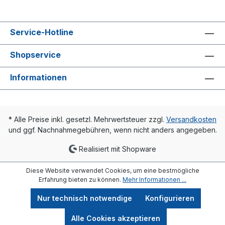
ist beim Einbauvon DIN-, Röhren- und
Schmalröhren-Radiatoren mit mehr als
10Gliedern zu verwenden, sonst das kurze
Service-Hotline
Tauchrohr(Einschraublänge 85 mm).
Shopservice
Informationen
* Alle Preise inkl. gesetzl. Mehrwertsteuer zzgl.
Versandkosten
und ggf. Nachnahmegebühren, wenn nicht anders angegeben.
Realisiert mit Shopware
Diese Website verwendet Cookies, um eine bestmögliche
Erfahrung bieten zu können.
Mehr Informationen ...
Nur technisch notwendige
Konfigurieren
Alle Cookies akzeptieren