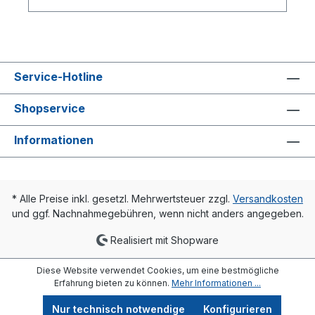
Ventile mit automatischem hydraulischen Abgleich,
den Durchfluss auf den eingestellten Wert
begrenzen. Für den hydraulischen Abgleich der
Anlage ist es jedoch nach wie vor erforderlich,
den Durchfluss bzw. die Einstellwerte der
einzelnen Heizkörper bzw. Thermostat-Ventile zu
Service-Hotline
ermitteln.
Shopservice
Informationen
* Alle Preise inkl. gesetzl. Mehrwertsteuer zzgl.
Versandkosten
und ggf. Nachnahmegebühren, wenn nicht anders angegeben.
Realisiert mit Shopware
Diese Website verwendet Cookies, um eine bestmögliche
Erfahrung bieten zu können.
Mehr Informationen ...
Nur technisch notwendige
Konfigurieren