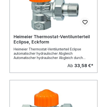
Heimeier Thermostat-Ventilunterteil
Eclipse, Eckform
Heimeier Thermostat-Ventilunterteil Eclipse
automatischer hydraulischer Abgleich
Automatischer hydraulischer Abgleich durch
integrierten Durchflussregler, dadurch wird der
Ab
33,58 €*
Durchfluss im Heizkörper nie überschritten auch
wenn die Nachbarventile schliessen. - der
erforderliche Durchfluss der einzelnen
Heizkörper wird direkt am Thermostat-
Ventilunterteil eingestellt - der Durchfluss kann
innerhalb des Durchflussbereichs, mithilfe des
Einstellschlüssels stufenlos eingestellt werden,
Einstellung 1-15 - Durchflussbereich: von 10 bis 150
l/h Das komplette Thermostat-Oberteil kann mit
dem Heimeier-Montagegerät ohne Entleeren der