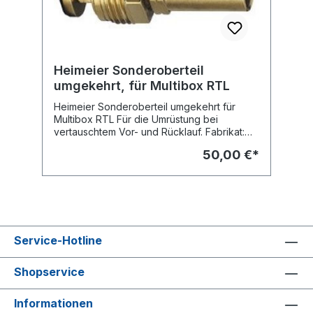
Fühlerelement mit Sollwertbereich 0 Grd C
bis 50 Grd C. Merkzahl 0-5. Anschluss
Außengewinde G 3/4, in Verbindung mit
Klemmverschraubungen für Kunststoff-,
Kupfer-, Präzisionsstahl- oder Verbundrohr.
Heimeier Sonderoberteil
Fabrikat: Heimeier Typ: Multibox RTL
umgekehrt, für Multibox RTL
Einbautiefe: 60 mm Farbe: Abdeckplatte und
RTL-Fühlerelement verchromt Art.-Nr. 9304-
Heimeier Sonderoberteil umgekehrt für
00.801
Multibox RTL Für die Umrüstung bei
vertauschtem Vor- und Rücklauf. Fabrikat:
Heimeier Art.-Nr. 9304-03.300
50,00 €*
Service-Hotline
Shopservice
Informationen