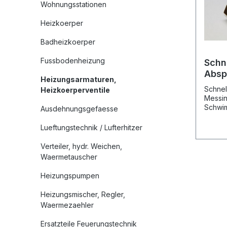
Wohnungsstationen
Heizkoerper
Badheizkoerper
Fussbodenheizung
Schne
Absp
Heizungsarmaturen,
10 ba
Schnell
Heizkoerperventile
Messin
Schwi
Ausdehnungsgefaesse
und Vi
Dichtu
Lueftungstechnik / Lufterhitzer
Absper
Absper
Verteiler, hydr. Weichen,
bar Be
Waermetauscher
Betrie
Anschl
Heizungspumpen
5025,
Heizungsmischer, Regler,
Waermezaehler
Ersatzteile Feuerungstechnik