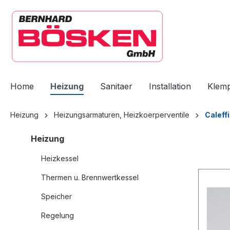
springen
Zur Hauptnavigation springen
Home
Heizung
Sanitaer
Installation
Klem
Heizung
Heizungsarmaturen, Heizkoerperventile
Caleffi
Heizung
Heizkessel
Thermen u. Brennwertkessel
Speicher
Regelung