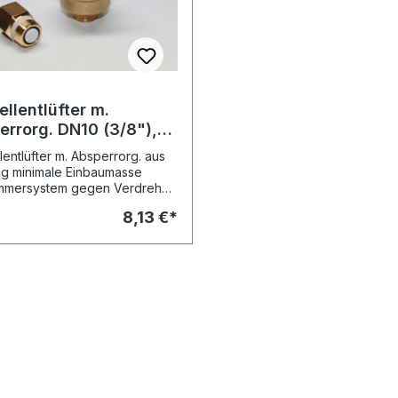
llentlüfter m.
errorg. DN10 (3/8"),
r
entlüfter m. Absperrorg. aus
g minimale Einbaumasse
mmersystem gegen Verdrehen
briereffekte geschützt O-Ring
8,13 €*
ng zwischen Ventil und
rung seitliche Entlüftung mit
rung Abblasedruck max. 4
triebstemperatur: max. 110°C
bsdruck: max. 10 bar
uss: DN10 (3/8") a.G. Typ:
 Robocal-S