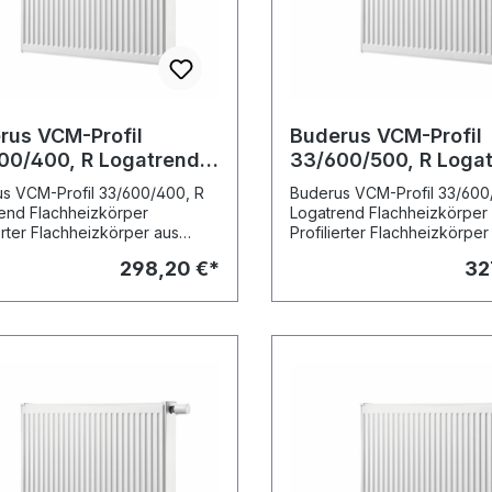
rus VCM-Profil
Buderus VCM-Profil
00/400, R Logatrend
33/600/500, R Loga
hheizkörper
Flachheizkörper
s VCM-Profil 33/600/400, R
Buderus VCM-Profil 33/600
end Flachheizkörper
Logatrend Flachheizkörper
ierter Flachheizkörper aus
Profilierter Flachheizkörper
walztem Stahlblech nach EN
kaltgewalztem Stahlblech n
298,20 €*
32
t Verkleidung in
442 mit Verkleidung in
kompaktausführung mit
Ventilkompaktausführung mi
s. Stabile, vertikale
Mittenanschluss. Stabile, vertikale
erung mit Sickenteilung 33 1/3
Profilierung mit Sickenteilun
tegrierte, rechts angeordnete
mm. Integrierte, rechts ang
garnitur für Zweirohrbetrieb
Ventilgarnitur für Zweirohrb
Einbauventil, Blind- und
sowie Einbauventil, Blind- 
tungsstopfen werkseitig
Entlüftungsstopfen werkseit
aut. Einrohrbetrieb in
eingebaut. Einrohrbetrieb in
dung mit einer Einrohr-
Verbindung mit einer Einroh
-Armatur.
Bypass-Armatur.
itungsanschluss über 2 untere,
Rohrleitungsanschluss über 