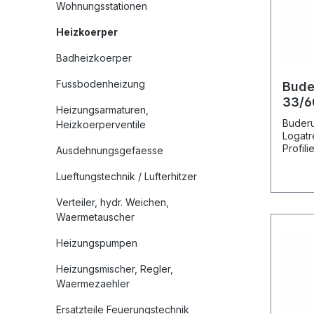
Wohnungsstationen
Heizkoerper
Badheizkoerper
Fussbodenheizung
Bude
33/6
Heizungsarmaturen,
Flac
Buderu
Heizkoerperventile
Logatr
Profil
Ausdehnungsgefaesse
kaltge
442 mi
Lueftungstechnik / Lufterhitzer
Ventil
Mittenanschlus
Verteiler, hydr. Weichen,
Profili
Waermetauscher
mm. In
Ventil
Heizungspumpen
sowie 
Entlüf
Heizungsmischer, Regler,
eingeb
Waermezaehler
Verbin
Bypass
Ersatzteile Feuerungstechnik
Rohrle