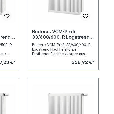
Buderus VCM-Profil
trend
33/600/600, R Logatrend
Flachheizkörper
/500, R
Buderus VCM-Profil 33/600/600, R
Logatrend Flachheizkörper
 aus
Profilierter Flachheizkörper aus
ach EN
kaltgewalztem Stahlblech nach EN
7,23 €*
356,92 €*
442 mit Verkleidung in
t
Ventilkompaktausführung mit
Mittenanschluss. Stabile, vertikale
g 33 1/3
Profilierung mit Sickenteilung 33 1/3
eordnete
mm. Integrierte, rechts angeordnete
etrieb
Ventilgarnitur für Zweirohrbetrieb
und
sowie Einbauventil, Blind- und
ig
Entlüftungsstopfen werkseitig
eingebaut. Einrohrbetrieb in
r-
Verbindung mit einer Einrohr-
Bypass-Armatur.
2 untere,
Rohrleitungsanschluss über 2 untere,