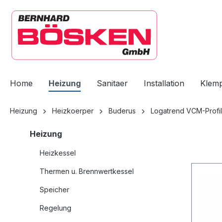
springen
Zur Hauptnavigation springen
Home
Heizung
Sanitaer
Installation
Klem
Heizung
Heizkoerper
Buderus
Logatrend VCM-Profil
Heizung
Heizkessel
Thermen u. Brennwertkessel
Speicher
Regelung