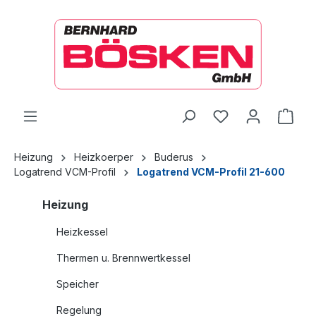
alt springen
Ware
Heizung
Heizkoerper
Buderus
Logatrend VCM-Profil
Logatrend VCM-Profil 21-600
Heizung
Heizkessel
Thermen u. Brennwertkessel
Speicher
Regelung