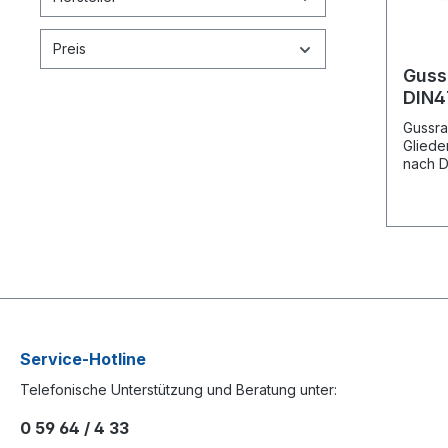
Preis
Guss
DIN4
980m
Gussra
Gliede
nach D
registr
Ausfüh
9010. 
zusamm
Dichtu
Blinds
Service-Hotline
Telefonische Unterstützung und Beratung unter:
0 59 64 / 4 33