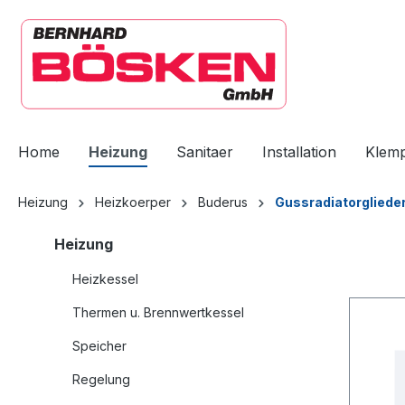
springen
Zur Hauptnavigation springen
Home
Heizung
Sanitaer
Installation
Klem
Heizung
Heizkoerper
Buderus
Gussradiatorgliede
Heizung
Heizkessel
Thermen u. Brennwertkessel
Speicher
Regelung