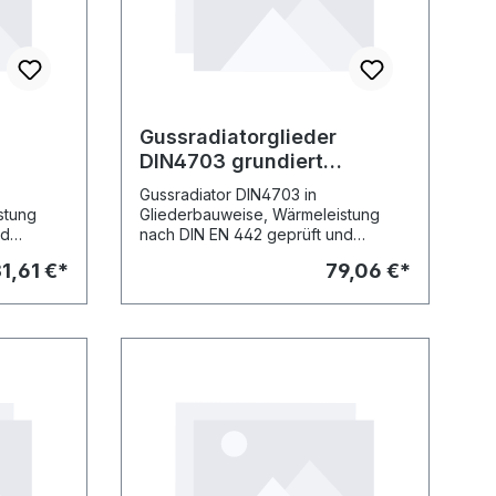
Gussradiatorglieder
DIN4703 grundiert
tiefe
Bauhöhe 980mm Bautiefe
Gussradiator DIN4703 in
70mm
stung
Gliederbauweise, Wärmeleistung
nd
nach DIN EN 442 geprüft und
iert
registriert Heizkörper grundiert
1,61 €*
79,06 €*
gemäss DIN 55 900 Teil 1,
zu-
Lieferweise als 10er-Block zu-
eie
sammengenippelt. Asbestfreie
uss- und
Dichtungen, Nippel, Anschluss- und
estellen.
Blindstopfen sind extra zu bestellen.