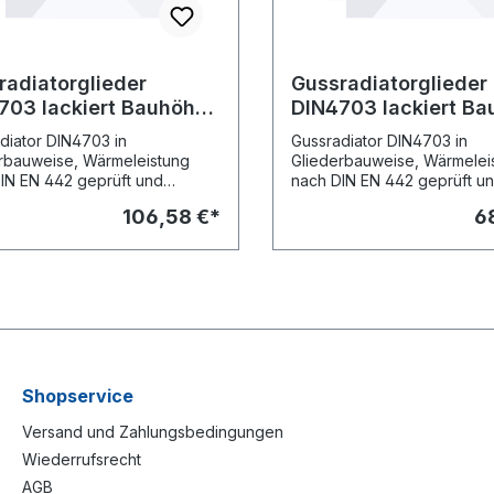
radiatorglieder
Gussradiatorglieder
703 lackiert Bauhöhe
DIN4703 lackiert B
m Bautiefe 70mm
430mm Bautiefe 7
diator DIN4703 in
Gussradiator DIN4703 in
rbauweise, Wärmeleistung
Gliederbauweise, Wärmelei
IN EN 442 geprüft und
nach DIN EN 442 geprüft u
iert. Heizkörper in lackierter
registriert. Heizkörper in lac
106,58 €*
6
rung/Pul- verbeschichtet RAL
Ausführung/Pul- verbeschic
Lieferweise als 10er-Block
9010. Lieferweise als 10er-
enge- nippelt. Asbestfreie
zusammenge- nippelt. Asbes
ngen, Nippel, Anschluss- und
Dichtungen, Nippel, Anschl
topfen sind extra zu bestellen.
Blindstopfen sind extra zu b
Shopservice
Versand und Zahlungsbedingungen
Wiederrufsrecht
AGB