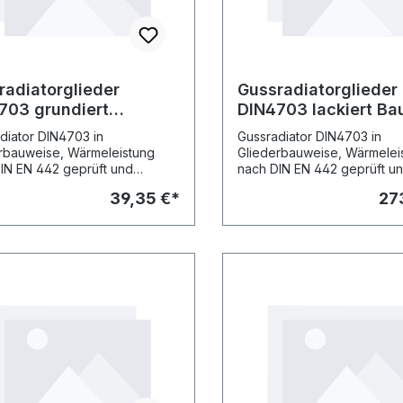
radiatorglieder
Gussradiatorglieder
703 grundiert
DIN4703 lackiert B
öhe 430mm Bautiefe
980mm Bautiefe 2
diator DIN4703 in
Gussradiator DIN4703 in
m
rbauweise, Wärmeleistung
Gliederbauweise, Wärmelei
IN EN 442 geprüft und
nach DIN EN 442 geprüft u
riert Heizkörper grundiert
registriert. Heizkörper in lac
39,35 €*
27
 DIN 55 900 Teil 1,
Ausführung/Pul- verbeschic
weise als 10er-Block zu-
9010. Lieferweise als 10er-
genippelt. Asbestfreie
zusammenge- nippelt. Asbes
ngen, Nippel, Anschluss- und
Dichtungen, Nippel, Anschl
topfen sind extra zu bestellen.
Blindstopfen sind extra zu b