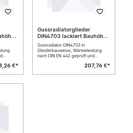
Gussradiatorglieder
auhöhe
DIN4703 lackiert Bauhöhe
20mm
980mm Bautiefe 160mm
Gussradiator DIN4703 in
stung
Gliederbauweise, Wärmeleistung
nd
nach DIN EN 442 geprüft und
kierter
registriert. Heizkörper in lackierter
3,26 €*
207,76 €*
htet RAL
Ausführung/Pul- verbeschichtet RAL
Block
9010. Lieferweise als 10er-Block
tfreie
zusammenge- nippelt. Asbestfreie
uss- und
Dichtungen, Nippel, Anschluss- und
estellen.
Blindstopfen sind extra zu bestellen.