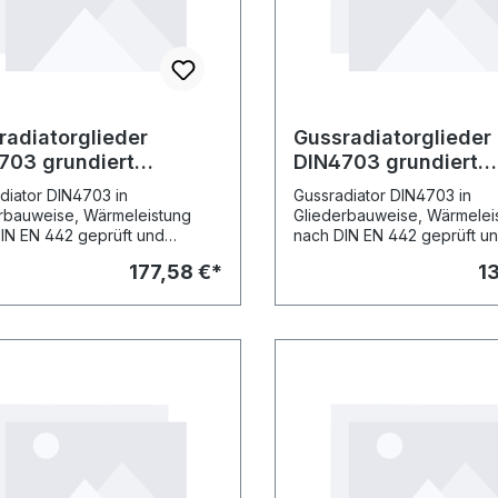
radiatorglieder
Gussradiatorglieder
703 grundiert
DIN4703 grundiert
öhe 980mm Bautiefe
Bauhöhe 980mm Bau
diator DIN4703 in
Gussradiator DIN4703 in
mm
160mm
rbauweise, Wärmeleistung
Gliederbauweise, Wärmelei
IN EN 442 geprüft und
nach DIN EN 442 geprüft u
riert Heizkörper grundiert
registriert Heizkörper grund
177,58 €*
13
 DIN 55 900 Teil 1,
gemäss DIN 55 900 Teil 1,
weise als 10er-Block zu-
Lieferweise als 10er-Block 
genippelt. Asbestfreie
sammengenippelt. Asbestfr
ngen, Nippel, Anschluss- und
Dichtungen, Nippel, Anschl
topfen sind extra zu bestellen.
Blindstopfen sind extra zu b