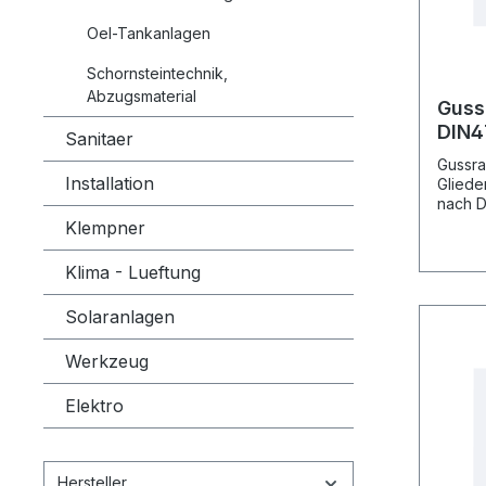
Oel-Tankanlagen
Schornsteintechnik,
Abzugsmaterial
Guss
DIN4
Sanitaer
Bauh
Gussra
70m
Installation
Gliede
nach D
regist
Klempner
gemäss
Liefer
Klima - Lueftung
sammen
Dichtu
Solaranlagen
Blinds
Werkzeug
Elektro
Hersteller