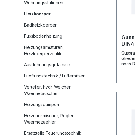
Wohnungsstationen
Heizkoerper
Badheizkoerper
Fussbodenheizung
Guss
DIN4
Heizungsarmaturen,
Bauh
Gussra
Heizkoerperventile
220
Gliede
nach D
Ausdehnungsgefaesse
regist
gemäss
Lueftungstechnik / Lufterhitzer
Liefer
sammen
Verteiler, hydr. Weichen,
Dichtu
Waermetauscher
Blinds
Heizungspumpen
Heizungsmischer, Regler,
Waermezaehler
Ersatzteile Feuerungstechnik