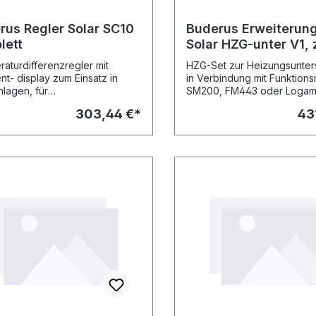
rus Regler Solar SC10
Buderus Erweiterun
lett
Solar HZG-unter V1, 
Heizungsunterstütz
aturdifferenzregler mit
HZG-Set zur Heizungsunter
t- display zum Einsatz in
in Verbindung mit Funktion
nlagen, für
SM200, FM443 oder Logam
erumschichtung oder in
SC40. Bestehend aus einem
303,44 €*
43
dung mit einem Umschaltventil
Wege-Umschaltven- til 1 Zoll
ör) für eine
Synchronmotor und Feder-
ufanhebung, maximale Spei-
rückstellung, 2 Fühlern d: 9
mperatur und Einschalt-
3,1 m Kabel, Wärmeleitpaste
atur- differenz einstellbar,
Spannfeder und Halteblech 
igungsma- terial für
Verwendung als Anlegefühl
ontage und 2 NTC-Fühler im
umfang - Technische Daten
bmessungen:
annung: 230 V / 50 Hz
DIN 40050
gen (BxHxT): 140x140x40