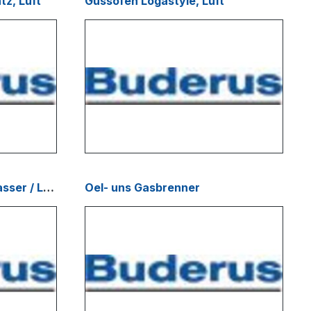
tz, Luft
Gussofen Logastyle, Luft
Heiz- u. Kamineinsatz, Wasser / Luft
Oel- uns Gasbrenner