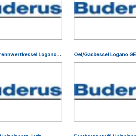
Oel/Gas Brennwertkessel Logano plus GE 515-615
Oel/Gaskessel Logano GE