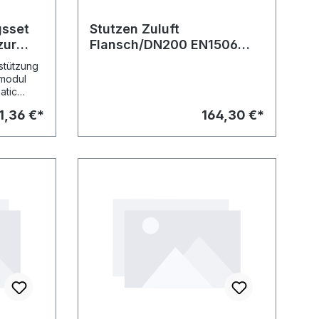
gsset
Stutzen Zuluft
zur
Flansch/DN200 EN1506
ung
verp
stützung
smodul
atic
 3-
1,36 €*
164,30 €*
 mit
,7 mm mit
,
für die
er.