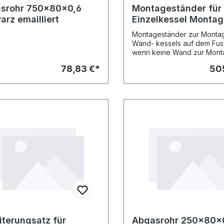
srohr 750x80x0,6
Montageständer für
arz emailliert
Einzelkessel Montag
dem Fußboden
Montageständer zur Monta
Wand- kessels auf dem Fu
wenn keine Wand zur Mont
Kessels vorhanden ist, bes
78,83 €*
50
aus 2 L-Ständern und Quert
Schrauben.
iterungsatz für
Abgasrohr 250x80x