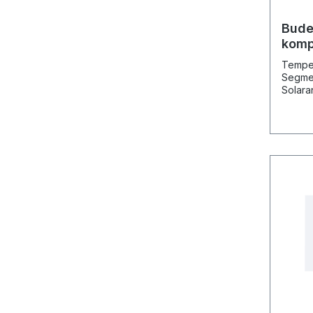
Bude
komp
Temper
Segmen
Solara
Speich
Verbin
(Zubeh
Rückla
cherte
Temper
Befest
Wandm
Liefer
und A
Betriebssp
Schutzart: IP20/
Abmessun
mm