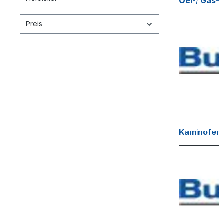
Oel-/ Gas-
Preis
Kaminofen