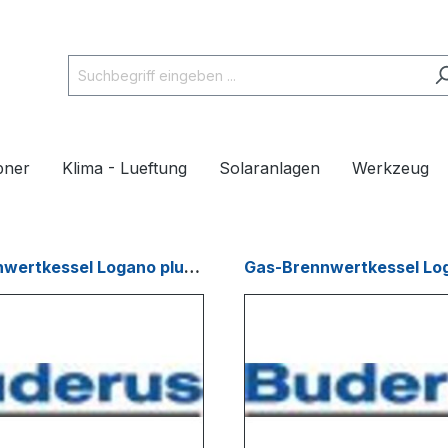
pner
Klima - Lueftung
Solaranlagen
Werkzeug
Gas-Brennwertkessel Logano plus GB 202