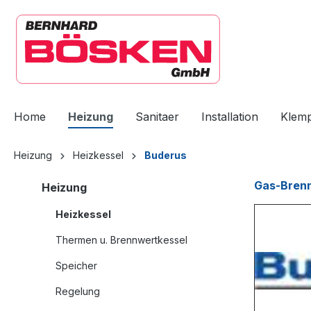
springen
Zur Hauptnavigation springen
Home
Heizung
Sanitaer
Installation
Klem
Heizung
Heizkessel
Buderus
Heizung
Heizkessel
Thermen u. Brennwertkessel
Speicher
Regelung