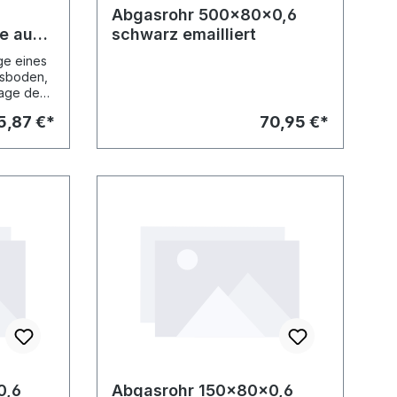
Abgasrohr 500x80x0,6
e auf
schwarz emailliert
ge eines
ssboden,
age des
tehend
5,87 €*
70,95 €*
räger,
0,6
Abgasrohr 150x80x0,6